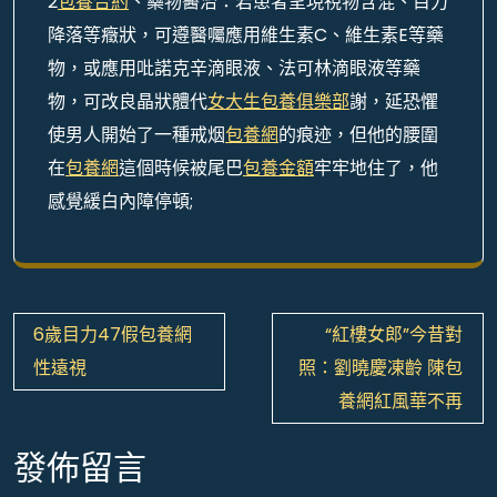
2
包養合約
、藥物醫治：若患者呈現視物含混、目力
降落等癥狀，可遵醫囑應用維生素C、維生素E等藥
物，或應用吡諾克辛滴眼液、法可林滴眼液等藥
物，可改良晶狀體代
女大生包養俱樂部
謝，延恐懼
使男人開始了一種戒烟
包養網
的痕迹，但他的腰圍
在
包養網
這個時候被尾巴
包養金額
牢牢地住了，他
感覺緩白內障停頓;
文
6歲目力47假包養網
“紅樓女郎”今昔對
章
性遠視
照：劉曉慶凍齡 陳包
導
養網紅風華不再
覽
發佈留言