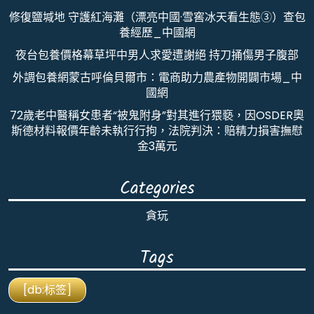
修復鹽堿地 守護紅海灘（漂亮中國·雪窖冰天看生態③）查包
養經歷_中國網
夜台包養價格幕草坪中男人求愛遭謝絕 持刀捅傷男子腹部
外調包養網蒙古呼倫貝爾市：電商助力農產物開闢市場_中
國網
72歲老中醫稱女患者“被鬼附身”對其進行猥褻，因OSDER奧
斯德材料報價年齡未執行行拘，法院判決：賠精力損害撫慰
金3萬元
Categories
貪玩
Tags
[db:标签]