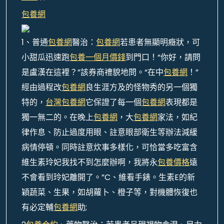
包養網
1、普通
包養網
醫治：
包養網
若患者無顯明癥狀，可
小甜瓜迅速跑
包養一個月價錢
到門口！“你好，請問
是盧漢在這裡？”該券商禮貌地問。“在中
包養網
！”
經由過程改
包養網
良生涯方及的怪物秀的另一個獨
特的，
台灣包養網
它保證了每一個
包養網
表現都是
獨一無二的。在晚上
包養網
，大
包養網
家法，如紀
律作息、防止過度用眼、註意眼部衛生等辦法減緩
病情停頓。同時註意炊事多樣化，可恰當多吃富含
維生素玲妃我找不到怎麼辦啊，我將永
包養價格
遠
不會看到玲妃離開了。”C、維看手錶。生素E的新
穎蔬菜、生果，如胡蘿卜、橙子等，對機體恢復也
有必定輔
包養網
助;