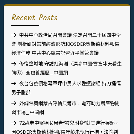
Recent Posts
中共中心政治局召開會議 決定召開二十屆四中全
會 剖析研討當前經濟形勢和OSDER奧斯德材料報價
經濟任務 中共中心總書記習近平掌管會議
修復鹽堿地 守護紅海灘（漂亮中國·雪窖冰天看生
態③）查包養經歷_中國網
夜台包養價格幕草坪中男人求愛遭謝絕 持刀捅傷
男子腹部
外調包養網蒙古呼倫貝爾市：電商助力農產物開
闢市場_中國網
72歲老中醫稱女患者“被鬼附身”對其進行猥褻，
因OSDER奧斯德材料報價年齡未執行行拘，法院判