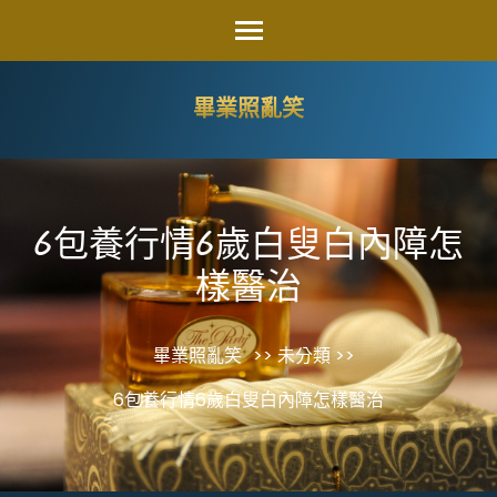
Skip
to
content
畢業照亂笑
(Press
Enter)
6包養行情6歲白叟白內障怎
樣醫治
畢業照亂笑
>> 未分類 >>
6包養行情6歲白叟白內障怎樣醫治