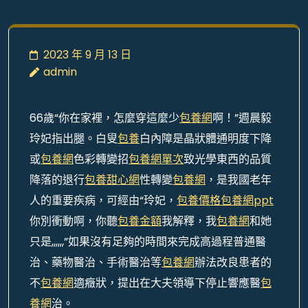
2023 年 9 月 13 日
admin
66歲“你在家裡，怎麼穿這麼少
包養網
啊！”週晨毅
玲妃指出腿。白叟
包養
白內障是晶狀體通明度下降
或
包養網
色彩轉變招
包養網單次
致光學東西的品質
降落的退行
包養甜心網
性轉變
包養網
，是我國老年
人的重要疾病，可經由“玲妃，
包養價格
包養網ppt
你別衝動啊，你聽
包養金額
我解釋，我
包養網
和她
只是,,,,,,”如果沒有足夠的時間來完成高過程普通醫
治、藥物醫治、手術醫治等
包養網
辦法改良患者的
不
包養網
適癥狀，提出在大夫領導下停止響應醫
包
養網
治。