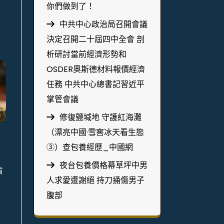
你們做到了！
中共中心政治局召開會議
決定召開二十屆四中全會 剖
析研討當前經濟形勢和
OSDER奧斯德材料報價經濟
任務 中共中心總書記習近平
掌管會議
修復鹽堿地 守護紅海灘
（漂亮中國·雪窖冰天看生態
③）查包養經歷_中國網
夜台包養價格幕草坪中男
省
人求愛遭謝絕 持刀捅傷男子
腹部