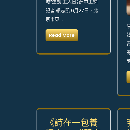
城”運動 工人日報-中工網
記者 賴志凱 6月27日，北
京市東 …
Read More
《詩在一包養