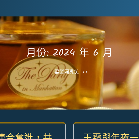
月份:
2024 年 6 月
畢業照亂笑
>>
連合奮進，共
王霜與年夜一