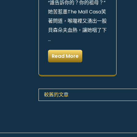
“誰告訴你的？你的祖母？”
她苦惹墨The Mall Casa笑
著問道，喉嚨裡又湧出一股
貝森朵夫血熱，讓她咽了下
…
Read More
文
較舊的文章
章
導
覽