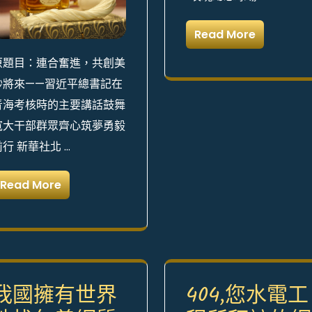
Read More
原題目：連合奮進，共創美
妙將來——習近平總書記在
青海考核時的主要講話鼓舞
寬大干部群眾齊心筑夢勇毅
前行 新華社北 …
Read More
我國擁有世界
404,您水電工