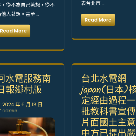
表台北市 …
性，從不為自己著想，從不
為他人著想。甚至 …
Read More
Read More
河水電服務南
台北水電網
日報鄉村版
japan(日本)
定經由過程一
2024 年 6 月 18 日
批教科書宣傳
admin
片面國土主意
中方已提出嚴