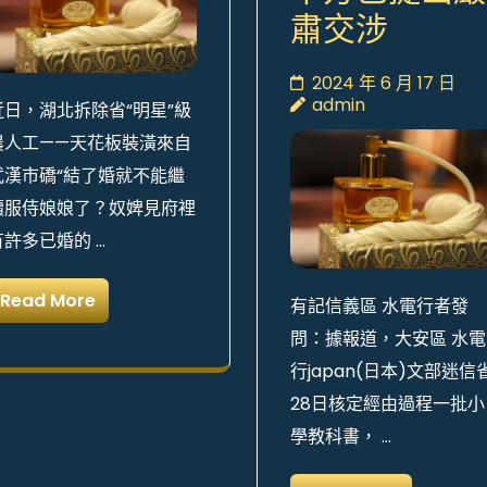
肅交涉
2024 年 6 月 17 日
admin
近日，湖北拆除省“明星”級
農人工——天花板裝潢來自
武漢市礄“結了婚就不能繼
續服侍娘娘了？奴婢見府裡
有許多已婚的 …
Read More
有記信義區 水電行者發
問：據報道，大安區 水電
行japan(日本)文部迷信
28日核定經由過程一批小
學教科書， …