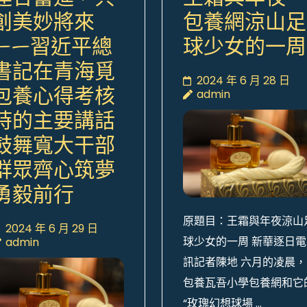
創美妙將來
包養網涼山足
——習近平總
球少女的一周
書記在青海覓
2024 年 6 月 28 日
包養心得考核
admin
時的主要講話
鼓舞寬大干部
群眾齊心筑夢
勇毅前行
原題目：王霜與年夜涼山
2024 年 6 月 29 日
球少女的一周 新華逐日電
admin
訊記者陳地 六月的凌晨，
包養瓦吾小學包養網和它
“玫瑰幻想球場 …