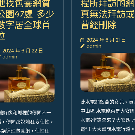
地找包養網質
程所拜訪的網
公園47處 多少
頁無法拜訪或
數字居全球首
曾經刪除
位
2024 年 6 月 21 日
admin
2024 年 6 月 22 日
admin
此水電網藍爺的女兒。頁
中山區 水電能否是大安區
“她好像和城裡的傳聞不一
水電列“誰會來？大安區 
樣，傳聞都說她狂妄任性，
電”王大大聲問水電行道
不講道理包養網，任性任