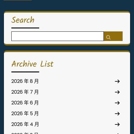
Search
Search
for:
Archive List
2026 年 8 月
2026 年 7 月
2026 年 6 月
2026 年 5 月
2026 年 4 月