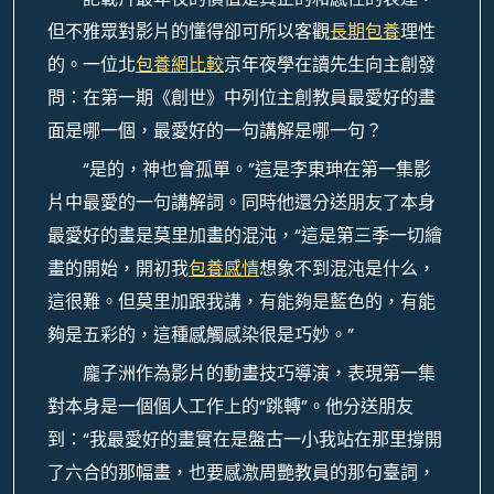
但不雅眾對影片的懂得卻可所以客觀
長期包養
理性
的。一位北
包養網比較
京年夜學在讀先生向主創發
問：在第一期《創世》中列位主創教員最愛好的畫
面是哪一個，最愛好的一句講解是哪一句？
“是的，神也會孤單。”這是李東珅在第一集影
片中最愛的一句講解詞。同時他還分送朋友了本身
最愛好的畫是莫里加畫的混沌，“這是第三季一切繪
畫的開始，開初我
包養感情
想象不到混沌是什么，
這很難。但莫里加跟我講，有能夠是藍色的，有能
夠是五彩的，這種感觸感染很是巧妙。”
龐子洲作為影片的動畫技巧導演，表現第一集
對本身是一個個人工作上的“跳轉”。他分送朋友
到：“我最愛好的畫實在是盤古一小我站在那里撐開
了六合的那幅畫，也要感激周艷教員的那句臺詞，