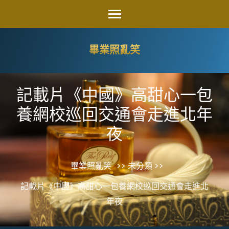
Skip
to
content
畢業照亂笑
(Press
Enter)
記載片《中國》高甜心一包
養網校巡回交通會走進北年
夜
畢業照亂笑
>> 未分類 >>
記載片《中國》高甜心一包養網校巡回交通會走進北
年夜