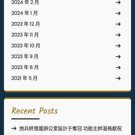
2024 年 2 月
2024 年 1 月
2023 年 12 月
2023 年 11 月
2023 年 10 月
2023 年 9 月
2023 年 8 月
2021 年 5 月
Recent Posts
炮兵終億嵐辦公室設計于奪冠 功勛主帥溫格獻祝