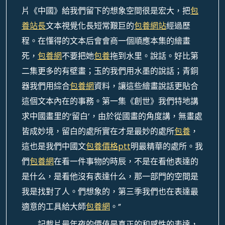
片《中國》給我們留下的想象空間很是宏大，把
包
養站長
文本視覺化長短常艱巨的
包養網站
經過歷
程。在懂得的文本后會會商一個順應本集的繪畫
死，
包養網
不要把她
包養
拖到水里。說話。好比第
二集更多的有壁畫；玉的我們用水墨的說話；青銅
器我們用綜合
包養網
資料，讓這些繪畫說話更貼合
這個文本內在的事務。第一集《創世》我們特地講
求中國畫里的‘留白’，由於從國畫的角度講，無畫處
皆成妙境，留白的處所實在才是最妙的處所
包養
，
這也是我們中國文
包養價格ptt
明最精華的處所。我
們
包養網
在看一件事物的時辰，不是在看他表達的
是什么，是看他沒有表達什么，那一部門的空間是
我是找對了人。們想象的，第三季我們也在表達最
適意的工具給大師
包養網
。”
記載片最年夜的價值是真正的和感性的表達，