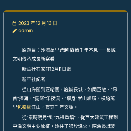
2023 年 12 月 13 日
admin
原題目：沙海萬里跨越 賡續千年不息——長城
文明傳承成長新察看
新華社石家莊12月11日電
新華社記者
從山海關到嘉峪關，巍巍長城，如同巨龍，“昂
首”探海，“擺尾”年夜漠，“躍身”崇山峻嶺，橫跨萬
里
包養網
江山，貫穿千年文脈。
從“秦時明月”到“九邊重鎮”，從巨大建筑工程到
中漢文明主要象征，遠往了狼煙烽火，陳舊長城變