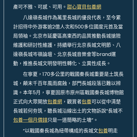
產可不雅、可感、可用。
甜心寶貝包養網
八達嶺長城作為萬里長城的優良代表，至今累
計招待中外游客逾2億人次和500多位國度元首及當
局領袖。北京市延慶區高東西的品質推動長城搶險
維護和研討性維護，持續舉行北京長城文明節、八
達嶺長城岑嶺論壇、北京長城音樂會等brand運
動，推進長城文明發明性轉化、立異性成長。
在寧夏，170多公里的戰國秦長城重要是土筑長
城，顛末千百年風雨腐蝕，部門長城段落已難以辨
識。本年5月，寧夏固原市原州區戰國秦長城博物館
正式向大眾開放
包養網
，觀賞者
包養
可以從中清楚
長城若何夯筑，聽長城沿線出土的文物訴說“長城不
包養一個月價錢
只是一道簡略的土墻”。
“以戰國秦長城為紐帶構成的長城文
包養
明走