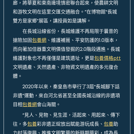
廊，將華夏和東南邊境慎密聯合起來，使農耕文明
和游牧文明在這里交匯交通融合。”在博物館“長城
雙方是家鄉”展區，講授員如是講解。
在長城沿線省份，長城維護不再局限于曩昔的
搶險加固
包養網
、維護補葺、平安防護的1.0版本，
而向著加倍器重文明價值發掘的2.0階段邁進。長城
維護對象也不再僅僅是建筑遺址，更是
包養價格ptt
文明遺產、天然遺產、非物資文明遺產的多元復合
體。
2020年以來，秦皇島市舉行了3屆“長城腳下話
非遺”運動，來自河北省甚至全國長城沿線的非遺項
目相
包養網
會山海關。
“見人、見物、見生涯，活起來、用起來、傳下
往，多
包養
彩非遺正綻放出賦能游玩成長、
包養
助
力村落復興、推進文明繁華的新時期華彩，成為長