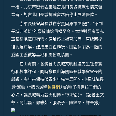
一槍。北京市密云區重建古北口長城抗戰七懦夫留
念碑，對古北口長城抗戰留念館停止展陳晉陞。
赤軍長征曾與長城在寧夏固原市“相遇”，“不到
長城非英雄”的豪放情懷傳播至今。本地對喬家渠赤
軍長征毛澤東宿營地原址停止補葺加固、原貌回復
復興及布展，建成集白色游玩、田園休閑為一體的
愛國主義教導基地和風俗風情園。
在山海關，各黌舍將長城文明融進先生社會實
行和校本課程，同時擔負山海關區長城學會會長的
郭穎，多年來保持帶青少年先生展開“小小長城講授
員”運動。“把長城精
包養網
力的種子撒進孩子們的
心坎，讓長城精力薪火相傳。”郭穎說。（記者王文
華、閆起磊、郭雅茹、張漫子、陳鐘昊、許晉豫）