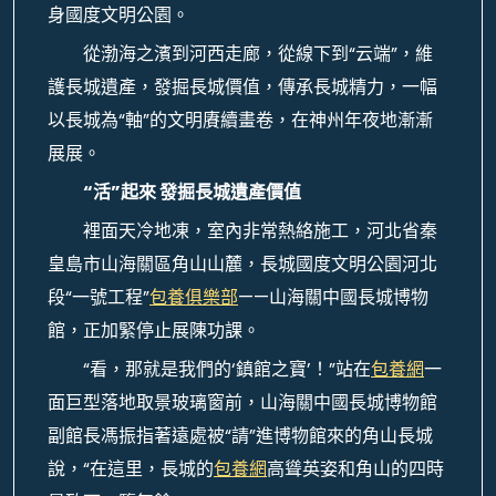
身國度文明公園。
從渤海之濱到河西走廊，從線下到“云端”，維
護長城遺產，發掘長城價值，傳承長城精力，一幅
以長城為“軸”的文明賡續畫卷，在神州年夜地漸漸
展展。
“活”起來 發掘長城遺產價值
裡面天冷地凍，室內非常熱絡施工，河北省秦
皇島市山海關區角山山麓，長城國度文明公園河北
段“一號工程”
包養俱樂部
——山海關中國長城博物
館，正加緊停止展陳功課。
“看，那就是我們的‘鎮館之寶’！”站在
包養網
一
面巨型落地取景玻璃窗前，山海關中國長城博物館
副館長馮振指著遠處被“請”進博物館來的角山長城
說，“在這里，長城的
包養網
高聳英姿和角山的四時