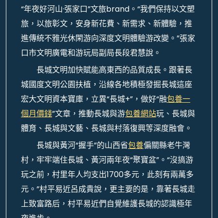
“年夜好河山·張家口”文旅brand。“我們保持以文塑
旅，以旅彰文，安身新花費、新需求、新體驗，推
進傳統不雅光休閑游向深度文明體驗游改變。”張家
口市文明廣電和游玩局副局長段君慧說。
長城文明加快賦能高東西的品質成長。跟著長
城國度文明公園扶植，沿線各地積極發掘長城這座
宏大文明資本寶庫，立異“長城+”，做好“融
包養一
個月價錢
”文章，推動長城與游
包養網站
玩、長城與
體育、長城與文藝、長城與村落復興等深度融會。
長城與黃河“握手”的山西省
包養
偏關縣老牛灣
村，牢牢端住長城、黃河兩年夜“聚寶盆”。“沒搞游
玩之前，村里年人均支出1700多元，此刻有兩萬多
元。”村平易近呂成貴說，更主要的是，靠著長城走
上致富路后，村平易近們自覺維護長城的認識極年