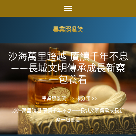
Skip
to
content
畢業照亂笑
(Press
Enter)
沙海萬里跨越 賡續千年不息
——長城文明傳承成長新察
一包養看
畢業照亂笑
>> 未分類 >>
沙海萬里跨越 賡續千年不息——長城文明傳承成長新
察一包養看