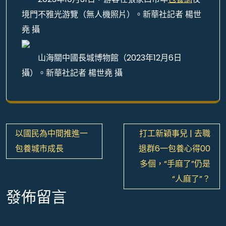
境門不雅光游覽（無人機照片）。新華社記者 楊世
堯 攝
山海關中國長城博物館（2023年12月6日
攝）。新華社記者 楊世堯 攝
文
以國民為中間推進一
打工新穎事兒 | 去職
章
包養城市成長
退群6一包養心得00
導
多個，“手麻了”仍是
覽
“人麻了”？
發佈留言