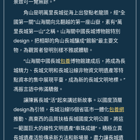
景致可一覽無餘。”
角山是明萬里長城從海上出發點老龍頭，經“全
國第一關”山海關向北翻越的第一座山嶽，素有“萬
里長城第一山”之稱。山海關中國長城博物館特別
design，把相鄰的角山長城釀成“館躲”最主要文
物，為觀賞者發明別樣不雅感體驗。
“山海關中國長城
包養
博物館建成后，將成為長
城精力、長城文明和長城沿線非物資文明遺產等特
點資本的集中展現平臺，成為新的長城文明地標。”
馮振言語中佈滿驕傲。
讓陳舊長城“活”起來講述新故事。以國度頂層
design為引領，長城沿線15個省區市一體化
包養網
推動、高東西的品質扶植長城國度文明公園，將這
一範圍巨大的線性文明遺產“串珠成鏈”。積極立異
長城遺產活態傳承新方法和新場景，盡力讓長城遺