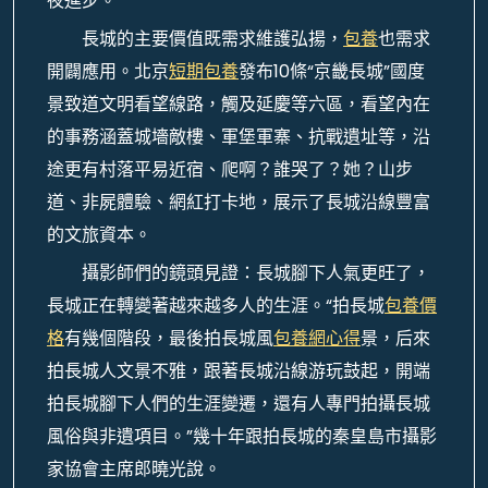
夜進步。
長城的主要價值既需求維護弘揚，
包養
也需求
開闢應用。北京
短期包養
發布10條“京畿長城”國度
景致道文明看望線路，觸及延慶等六區，看望內在
的事務涵蓋城墻敵樓、軍堡軍寨、抗戰遺址等，沿
途更有村落平易近宿、爬啊？誰哭了？她？山步
道、非屍體驗、網紅打卡地，展示了長城沿線豐富
的文旅資本。
攝影師們的鏡頭見證：長城腳下人氣更旺了，
長城正在轉變著越來越多人的生涯。“拍長城
包養價
格
有幾個階段，最後拍長城風
包養網心得
景，后來
拍長城人文景不雅，跟著長城沿線游玩鼓起，開端
拍長城腳下人們的生涯變遷，還有人專門拍攝長城
風俗與非遺項目。”幾十年跟拍長城的秦皇島市攝影
家協會主席郎曉光說。