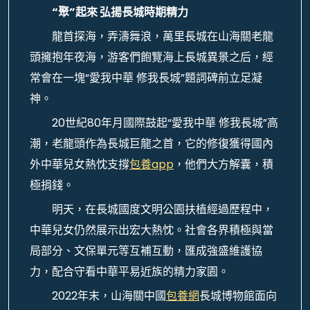
“聚”起來 弘揚長城時期精力
龍首探海，弄濤舞浪，萬里長城在山海關老龍
頭擁抱年夜海，游客們飽覽海上長城異景之后，經
常會在一塊“愛我中華 修我長城”題詞碑前立足凝
神。
20世紀80年月國際鼓起“愛我中華 修我長城”高
潮，老龍頭作為長城巨龍之首，它的修復獲得國內
外中華兒女熱忱支撐
包養app
，他們大方解囊，積
極捐錢。
明天，在長城國度文明公園扶植經過歷程中，
中華兒女仍然展示出宏大熱忱。社會各界積極與當
局部分、文保單元等互補互動，匯成強盛維護協
力，配合守看中華平易近族的精力家園。
2022年末，山海關中國
包養網
長城博物館面向