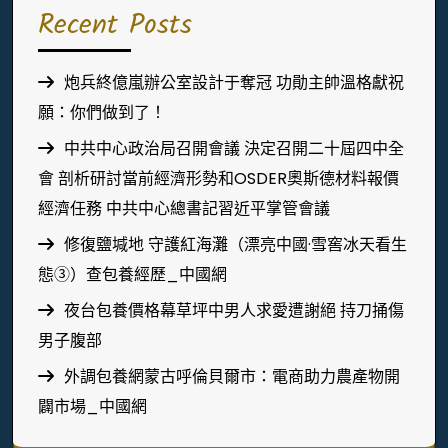
Recent Posts
炮兵終億嵐辦公室設計于奪冠 功勛主帥溫格獻祝
願：你們做到了！
中共中心政治局召開會議 決定召開二十屆四中全
會 剖析研討當前經濟形勢和OSDER奧斯德材料報價
經濟任務 中共中心總書記習近平掌管會議
修復鹽堿地 守護紅海灘（漂亮中國·雪窖冰天看生
態③）查包養經歷_中國網
夜台包養價格幕草坪中男人求愛遭謝絕 持刀捅傷
男子腹部
外調包養網蒙古呼倫貝爾市：電商助力農產物開
闢市場_中國網