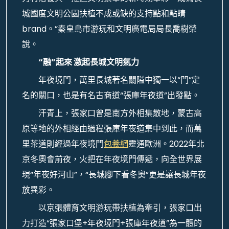
城國度文明公園扶植不成或缺的支持點和點睛
brand。”秦皇島市游玩和文明廣電局局長喬樹榮
說。
“融”起來 激起長城文明氣力
年夜境門，萬里長城著名關隘中獨一以“門”定
名的關口，也是有名古商道“張庫年夜道”出發點。
汗青上，張家口曾是南方外相集散地，蒙古高
原等地的外相經由過程張庫年夜道集中到此，而萬
里茶道則經過年夜境門
包養網
靈通歐洲。2022年北
京冬奧會前夜，火把在年夜境門傳遞，向全世界展
現“年夜好河山”，“長城腳下看冬奧”更是讓長城年夜
放異彩。
以京張體育文明游玩帶扶植為牽引，張家口出
力打造“張家口堡+年夜境門+張庫年夜道”為一體的