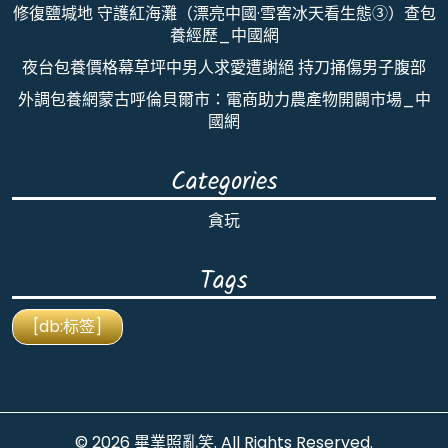
修復鹽堿地 守護紅海灘（漂亮中國·雪窖冰天看生態③）查包
養經歷_中國網
夜台包養價格幕草坪中男人求愛遭謝絕 持刀捅傷男子腹部
外調包養網蒙古呼倫貝爾市：電商助力農產物開闢市場_中
國網
Categories
貪玩
Tags
[db:标签]
© 2026
畢業照亂笑
. All Rights Reserved.