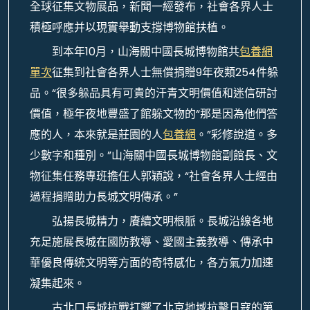
全球征集文物展品，新聞一經發布，社會各界人士
積極呼應并以現實舉動支撐博物館扶植。
到本年10月，山海關中國長城博物館共
包養網
單次
征集到社會各界人士無償捐贈9年夜類254件躲
品。“很多躲品具有可貴的汗青文明價值和迷信研討
價值，極年夜地豐盛了館躲文物的“那是因為他們答
應的人，本來就是莊園的人
包養網
。”彩修說道。多
少數字和種別。”山海關中國長城博物館副館長、文
物征集任務專班擔任人郭穎說，“社會各界人士經由
過程捐贈助力長城文明傳承。”
弘揚長城精力，賡續文明根脈。長城沿線各地
充足施展長城在國防教導、愛國主義教導、傳承中
華優良傳統文明等方面的奇特感化，各方氣力加速
凝集起來。
古北口長城抗戰打響了北京地域抗擊日寇的第