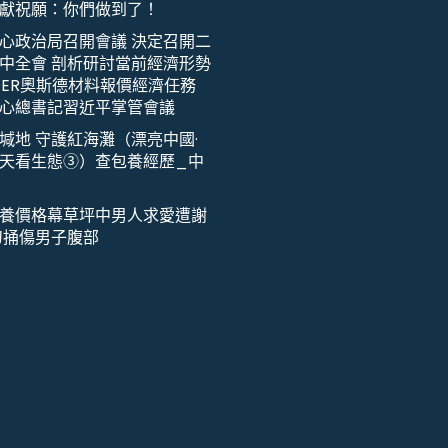
獻祝願：你們做到了！
心政治局召開會議 決定召開二
中全會 剖析研討當前經濟形勢
DER奧斯德材料報價經濟任務
心總書記習近平掌管會議
堿地 守護紅海灘（漂亮中國·
天看生態③）查包養經歷_中
養價格幕草坪中男人求愛遭謝
刀捅傷男子腹部