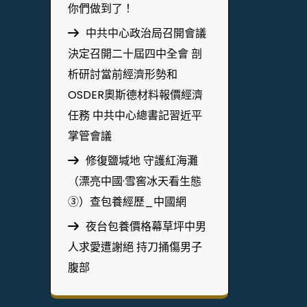
你們做到了！
中共中心政治局召開會議
決定召開二十屆四中全會 剖
析研討當前經濟形勢和
OSDER奧斯德材料報價經濟
任務 中共中心總書記習近平
掌管會議
修復鹽堿地 守護紅海灘
（漂亮中國·雪窖冰天看生態
③）查包養經歷_中國網
夜台包養價格幕草坪中男
人求愛遭謝絕 持刀捅傷男子
腹部