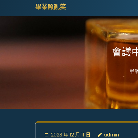
Skip
畢業照亂笑
to
content
(Press
Enter)
會議
畢
2023 年 12 月 11 日
admin