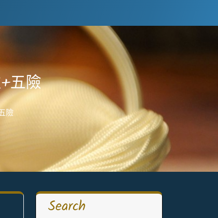
+五險
五險
Search