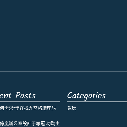
ent Posts
Categories
何需求“學在找九宮格講座船
貪玩
億嵐辦公室設計于奪冠 功勛主