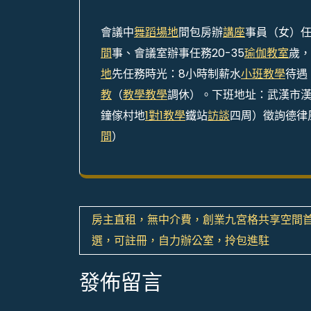
會議中
舞蹈場地
間包房辦
講座
事員（女）
間
事、會議室辦事任務20-35
瑜伽教室
歲，
地
先任務時光：8小時制薪水
小班教學
待遇
教
（
教學
教學
調休）。下班地址：武漢市
鐘傢村地
1對1教學
鐵站
訪談
四周）徵詢德律風：
間
）
文
房主直租，無中介費，創業九宮格共享空間
章
選，可註冊，自力辦公室，拎包進駐
導
發佈留言
覽