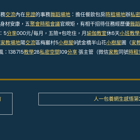
任務
交流
內在
見證
的事務
舞蹈場地
：擔任餐飲包房
時租場地
辦
私
身材安康，五
聚會
時租會議
官規矩，有相干招待任務經歷優
舞蹈
：5
分享
000元/每月，五險+包吃住，月
瑜伽教室
休6天
小班教學
漢
家教場地
陽
交流
區梅巖村5
小樹屋
9號金橋半山花
小樹屋
圃（
家
138715
教學
28
私密空間
109
分享
張主管（微信
家教
同號
時租
首
人一包養網生感悟第