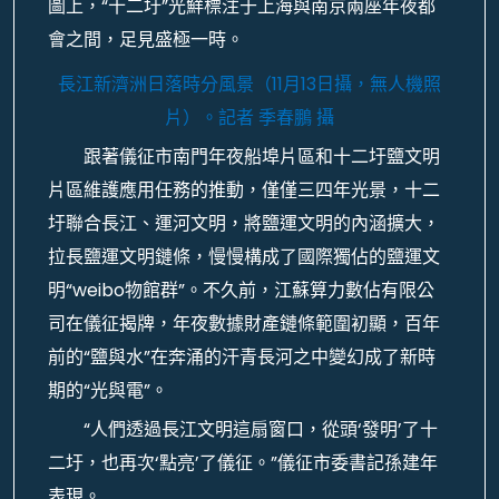
圖上，“十二圩”光鮮標注于上海與南京兩座年夜都
會之間，足見盛極一時。
長江新濟洲日落時分風景（11月13日攝，無人機照
片）。
記者 季春鵬 攝
跟著儀征市南門年夜船埠片區和十二圩鹽文明
片區維護應用任務的推動，僅僅三四年光景，十二
圩聯合長江、運河文明，將鹽運文明的內涵擴大，
拉長鹽運文明鏈條，慢慢構成了國際獨佔的鹽運文
明“weibo物館群”。不久前，江蘇算力數佔有限公
司在儀征揭牌，年夜數據財產鏈條範圍初顯，百年
前的“鹽與水”在奔涌的汗青長河之中變幻成了新時
期的“光與電”。
“人們透過長江文明這扇窗口，從頭‘發明’了十
二圩，也再次‘點亮’了儀征。”儀征市委書記孫建年
表現。