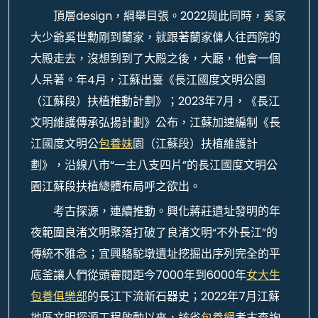
頂層design，綱舉目張。2022與此同時，奚家
大少爺奚世勳剛到蘭家，就跟著蘭家傭人往西院的
大殿走去，沒想到到了大殿之後，大廳，他會一個
人呆著。年4月，江蘇出臺《長江國度文明公園
（江蘇段）扶植推動計劃》；2023年7月，《長江
文明維護傳承弘揚計劃》公布，江蘇加速編制《長
江國度文明公
包養妹
園（江蘇段）扶植維護計
劃》，沿線八市“一主八支四片”的長江國度文明公
園江蘇段扶植總體布局呼之欲出。
考古探源，連續推動。興化蔣莊遺址發明的年
夜範圍良渚文明聚落打破了良渚文明“不外長江”的
傳統不雅念；宜興駱駝墩遺址挖掘出序列完全的平
底釜讓人們從頭審閱距今7000年到6000年
女大生
包養俱樂部
的長江下流新石器史；2022年7月江蘇
地區文明探源工程啟動以來，該省
包養網
考古查詢