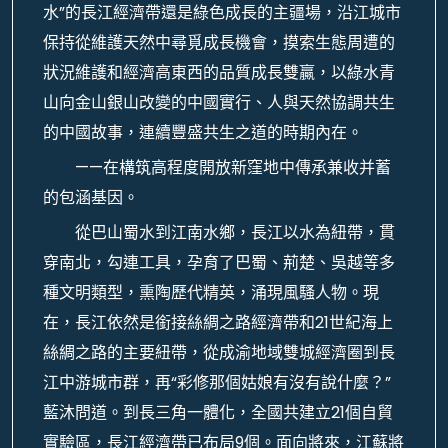
水”的長江經濟帶還是綠色成長的主疆場，沿江城市
保持從維護天然中尋覓成長機會，摸索生態周遭的
狀況維護和經濟高東西的品質成長雙贏，以綠水青
山向金山銀山改變的中國實行、人與天然協調共生
的中國故事，連續豐盛共生之道的時期內在。
——在構筑高程度開放新窪地中傳承兼收并蓄
的包涵基因。
從巴山蜀水到江南水鄉，長江以水為紐帶，貫
穿南北，勾連工具，孕育了巴蜀、荊楚、吳越等多
種文明類型，熏陶歷代精英，涌現風騷人物。現
在，長江依然是銜接絲綢之路經濟帶和21世紀海上
絲綢之路的主要紐帶，從成渝地域雙城經濟圈到長
江中游城市群，再“彩修那個姑娘有沒有說什麼？”
藍沐問道。到長三角一體化，全國共建立21個自貿
實驗區，長江經濟帶已布局9個。面向將來，江蘇將