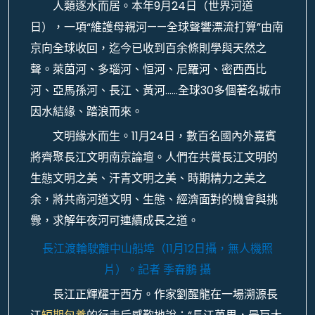
人類逐水而居。本年9月24日（世界河道
日），一項“維護母親河——全球聲響漂流打算”由南
京向全球收回，迄今已收到百余條則學與天然之
聲。萊茵河、多瑙河、恒河、尼羅河、密西西比
河、亞馬孫河、長江、黃河……全球30多個著名城市
因水結緣、踏浪而來。
文明緣水而生。11月24日，數百名國內外嘉賓
將齊聚長江文明南京論壇。人們在共賞長江文明的
生態文明之美、汗青文明之美、時期精力之美之
余，將共商河道文明、生態、經濟面對的機會與挑
釁，求解年夜河可連續成長之道。
長江渡輪駛離中山船埠（11月12日攝，無人機照
片）。
記者 季春鵬 攝
長江正輝耀于西方。作家劉醒龍在一場溯源長