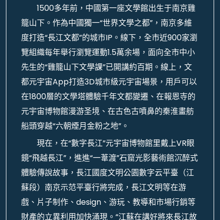
1500多年前，中國第一座文學館出生于南京雞
籠山下。作為中國獨一“世界文學之都”，南京多維
度打造“長江文都”的城市IP。線下，全市近900家瀏
覽組織每年舉行瀏覽運動1.5萬余場，面向全市中小
先生的“雞籠山下文學課”已開講約百期。線上，文
都元宇宙App打造3D城市級元宇宙場景，用戶可以
在1800層的文學塔體驗千年文都變遷、在報恩寺的
元宇宙博物館漫游圣境、在古色古噴鼻的秦淮畫舫
船頭穿越“六朝煙月金粉之地”。
現在，在“數字長江”元宇宙博物館里戴上VR眼
鏡“飛越長江”，進進“一葦渡”石窟光影藝術館沉醉式
體驗傳說故事，長江國度文明公園數字云平臺（江
蘇段）南京示范平臺行將完成，長江文明等在游
戲、片子制作、design、游玩、教導和市場行銷等
財產的立異利用加快涌現。“江蘇在講好將來長江故