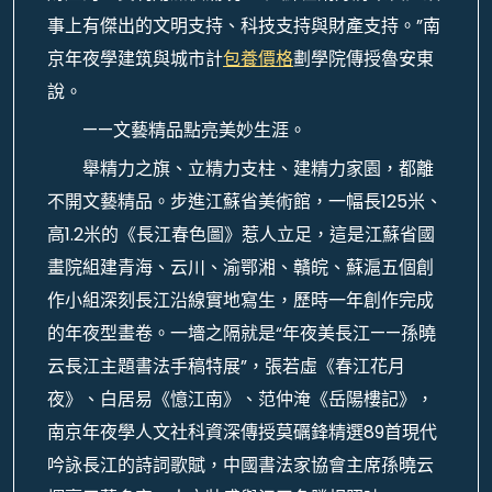
事上有傑出的文明支持、科技支持與財產支持。”南
京年夜學建筑與城市計
包養價格
劃學院傳授魯安東
說。
——文藝精品點亮美妙生涯。
舉精力之旗、立精力支柱、建精力家園，都離
不開文藝精品。步進江蘇省美術館，一幅長125米、
高1.2米的《長江春色圖》惹人立足，這是江蘇省國
畫院組建青海、云川、渝鄂湘、贛皖、蘇滬五個創
作小組深刻長江沿線實地寫生，歷時一年創作完成
的年夜型畫卷。一墻之隔就是“年夜美長江——孫曉
云長江主題書法手稿特展”，張若虛《春江花月
夜》、白居易《憶江南》、范仲淹《岳陽樓記》，
南京年夜學人文社科資深傳授莫礪鋒精選89首現代
吟詠長江的詩詞歌賦，中國書法家協會主席孫曉云