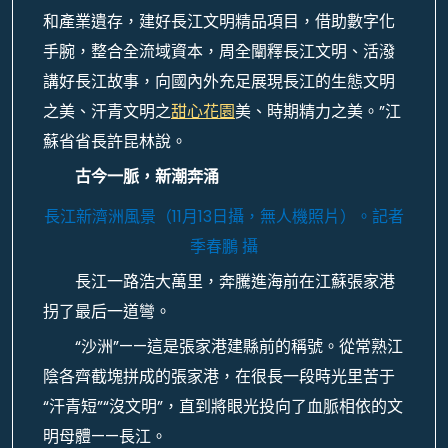
和產業遺存，建好長江文明精品項目，借助數字化
手腕，整合全流域資本，周全闡釋長江文明、活潑
講好長江故事，向國內外充足展現長江的生態文明
之美、汗青文明之
甜心花園
美、時期精力之美。”江
蘇省省長許昆林說。
古今一脈，新潮奔涌
長江新濟洲風景（11月13日攝，無人機照片）。
記者
季春鵬 攝
長江一路浩大萬里，奔騰進海前在江蘇張家港
拐了最后一道彎。
“沙洲”——這是張家港建縣前的稱號。從常熟江
陰各齊截塊拼成的張家港，在很長一段時光里苦于
“汗青短”“沒文明”，直到將眼光投向了血脈相依的文
明母體——長江。