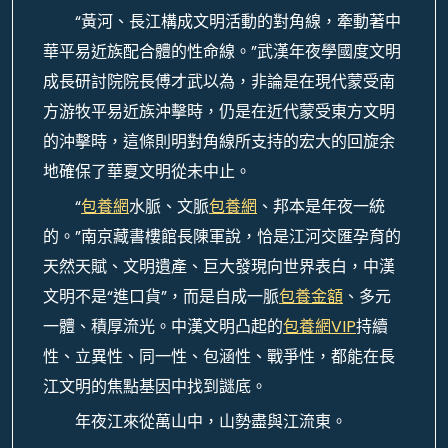
“黃河、長江構成文明活動的對角線，牽動著中
華平易近族配合體的性命線。”武漢年夜學國度文明
成長研討院院長傅才武以為，非論是在現代蒙受南
方游牧平易近族沖擊時，仍是在近代蒙受東方文明
的沖擊時，這條則明對角線所支持的宏大的回旋余
地確保了華夏文明從未中止。
“
包養網
水脈、文脈
包養網
、邦本是年夜一統
的。”南京藏書樓館長陳軍說，恰是江河交匯孕育的
天然天賦、文明遺產、巨大發現向世界表白，中漢
文明不是“進口貨”，而是自成一脈
包養金額
、多元
一體、積厚流光。中漢文明凸起的
包養網VIP
持續
性、立異性、同一性、包涵性、戰爭性，都能在長
江文明的焦點基因中找到謎底。
年夜江來從萬山中，山勢盡與江流東。