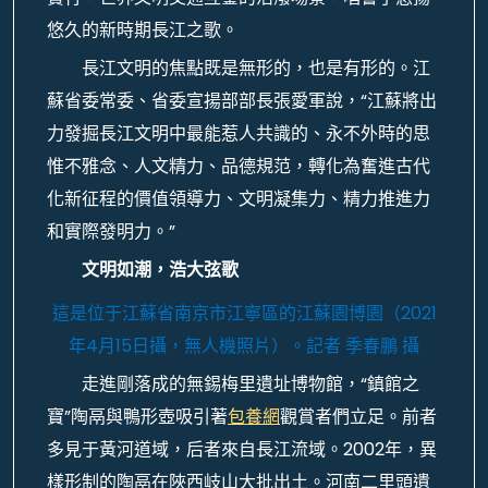
悠久的新時期長江之歌。
長江文明的焦點既是無形的，也是有形的。江
蘇省委常委、省委宣揚部部長張愛軍說，“江蘇將出
力發掘長江文明中最能惹人共識的、永不外時的思
惟不雅念、人文精力、品德規范，轉化為奮進古代
化新征程的價值領導力、文明凝集力、精力推進力
和實際發明力。”
文明如潮，浩大弦歌
這是位于江蘇省南京市江寧區的江蘇園博園（2021
年4月15日攝，無人機照片）。
記者 季春鵬 攝
走進剛落成的無錫梅里遺址博物館，“鎮館之
寶”陶鬲與鴨形壺吸引著
包養網
觀賞者們立足。前者
多見于黃河道域，后者來自長江流域。2002年，異
樣形制的陶鬲在陜西岐山大批出土。河南二里頭遺