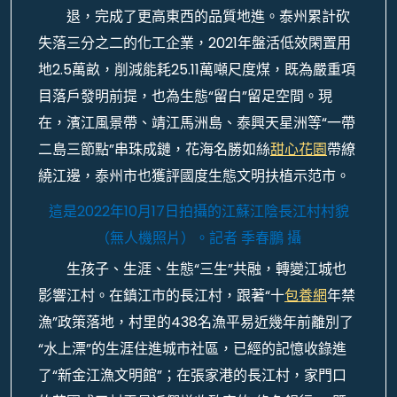
退，完成了更高東西的品質地進。泰州累計砍
失落三分之二的化工企業，2021年盤活低效閑置用
地2.5萬畝，削減能耗25.11萬噸尺度煤，既為嚴重項
目落戶發明前提，也為生態“留白”留足空間。現
在，濱江風景帶、靖江馬洲島、泰興天星洲等“一帶
二島三節點”串珠成鏈，花海名勝如絲
甜心花園
帶繚
繞江邊，泰州市也獲評國度生態文明扶植示范市。
這是2022年10月17日拍攝的江蘇江陰長江村村貌
（無人機照片）。
記者 季春鵬 攝
生孩子、生涯、生態“三生”共融，轉變江城也
影響江村。在鎮江市的長江村，跟著“十
包養網
年禁
漁”政策落地，村里的438名漁平易近幾年前離別了
“水上漂”的生涯住進城市社區，已經的記憶收錄進
了“新金江漁文明館”；在張家港的長江村，家門口