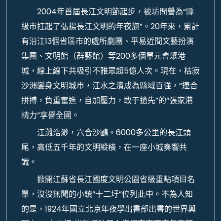
2004年首屆長江文明節起步，被坊間譽為“縣
級市扛起了弘揚長江文明的年夜旗”。20年來，累計
有沿江13個省區市的處所劇團、平易近間文藝扮演
集團、文明館（群藝館）等200多個單元會聚港
城，線上線下共吸引不雅眾超5億人次。現在，枯寂
沙洲變身文明城市，江水之濱成為縣域百強，“連合
拼搏，負重奮進，自加壓力，敢于搶先”的“張家港
精力”享譽全國。
江灘浩渺，六合沙鷗。6000多公里的長江頭
尾，高低五千年的文明縱橫，在一座小城奏響共
識。
掀開江蘇省長江國度文明公園省級重點項目名
單，沒沒無聞的小鎮“十二圩”位列此中。不為人知
的是，1924年國立北京年夜學出書部出書的世界輿