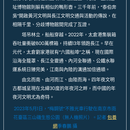
址博物館則躲有相似的鴨形壺。三千年前，“泰伯奔
吳”開啟黃河文明與長江文明交通與活動的傳說，在
相隔千里、分歧博物館間完成了互證。
塔吊林立，船船穿越。2022年，太倉港集裝箱
吞吐量衝破800萬標箱，持續13年領跑長江。早在
元代，太倉劉家港就有“六國船埠”之稱，現在國際
沿海全籠罩、長江全靈通、內河全聯通、公鐵水聯
運系統日臻完美，江南與內陸的溝通加倍通順。
由北而南、由河而江、由陸而海。四年夜文明
古都城呈現在北緯30度的年夜河之畔，而中國的年
夜河文明尤為奇特。
2023年5月1日，“梅鋼號”不雅光車行駛在南京市雨
花臺區三山磯生態公園（無人機照片）。
記者
包養
網
季春鵬 攝