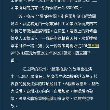
工企業。現在，沿江一公里范圍內的低質低效化工
企業所有的清零，復綠面積已超3300畝。
減，換來了“增”的空間。走進常州濱江經濟開
闢區，就能看見由一家放棄化工企業改革而成的常
州長江年夜維護展現館。在這里，展板上的兩條曲
線令人印象深入：一條是空氣精良天數、水質達標
率等目標一路上揚；另一條是畝均稅收從201
包養網
9年的11.1萬元增至2021年的20.1萬元，簡直翻了一
番。
一江之隔的泰州，“騰籠換鳥”的故事也在演
出。2018年國度長江經濟帶生態周遭的狀況警示片
表露的觸及江蘇的17項題目中，6個觸及泰州。整改
完成后，泰州刀刃向內、自我加壓，繚繞耕地破
壞、黑臭水體等重點範疇明察暗訪，連續推進整
改。