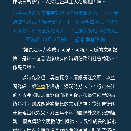
揮毫三萬多字，人文壯盛與江天名勝相照映。
市平易近在位于南京鼓樓的江豚不雅測點——“長“我
應該怎麼辦？”裴母愣了一下。她不明白她兒子說得
有多好。他怎麼突然介入了？江淺笑驛站”內進修江
豚常識（11月12日攝）。
記者 季春鵬 攝
“讓長江精力構成了可見、可親、可感的文明記
憶，是每一位書法家應有的時期任務和社會義務。”
孫曉云說。
以時光為經，尋古探今，賡續長江文明；以空
間為緯，塑
包養
形鑄魂，浸潤時期人心。行走在江
蘇，古今照映之風劈面而來。從遍布長江兩岸的古
鎮名村，到城區鱗次櫛比的文明遺存；從汗青街區
升騰確當代炊火，到全年不竭的國際外文明交通運
動……優良傳統文明發明性轉化、立異性成長的摸索
實行，世界文明交通互鑒的活潑場景，唱響了悠揚