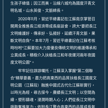
生孩子總值；因江而美，沿線八城均為國度汗青文
明名城，山水英俊、文脈綿長。
2020年11月，習近平總書記在江蘇南京掌管召
開周全推進長江經濟帶成長座談會，誇大“要把長江
文明維護好、傳承好、弘揚好，延續汗青文脈，果
斷文明自負”。本年7月，習近平總書記在江蘇考核
時吩咐“江蘇要加大力度優良傳統文明的維護傳承和
立異成長，積極介入扶植長江和年夜運河兩年夜國
度文明公園”。
牢牢記住諄諄囑托，江蘇深入掌握“第二個聯
合”精華要義，盡力把高東西的品質扶植長江國度文
明公園（江蘇段）融進中國式古代化江蘇新實行，
以時光為經，尋古探今，賡續長江文明；以空間為
緯，塑形鑄魂，浸潤時期人心；人們從長江文明中
吸取奮進氣力、依附長江聚合高東西的品質成長氣