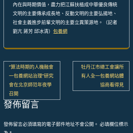
內在與時期價值，盡力把江蘇扶植成中華優良傳統
文明的主要傳承成長地、反動文明的主要弘揚地、
社會主義進步前輩文明的主要立異策源地。
（記者
劉亢 蔣芳 邱冰清）
包養網
文
“算法時期的人機融會
牡丹江市總工會讓所
章
一包養網站治理”研究
有人全一包養網站體
導
會在北京師范年夜學
協商看得見
覽
召開
發佈留言
發佈留言必須填寫的電子郵件地址不會公開。
必填欄位標示