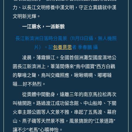
力、以長江文明修養中漢文明，守正立異鑄就中漢
文明新光輝。
一江碧水，一派新貌
長江新濟洲日落時分風景（11月13日攝，無人機照
片）。
記
包養意思
者 季春鵬 攝
凌晨，薄霧鎖江。全國首個洲灘型國度濕地公
園長江新濟洲上，葦蕩間傳來“鳥中國寶”西方白鸛
的擊喙之聲，鳥叫交織照應，啾啾啁啁、嘟嘟噠
噠……好不熱烈。
從奧體中間動身，遠離三年的南京馬拉松再次
叫槍開跑。路過渡江成功留念館、中山船埠、下關
火車主題公園等人文景不雅，串起了五馬渡、幕府
山、燕子磯等天然景不雅，風景旖旎的“江景道路”
讓不少“老馬”心曠神怡。