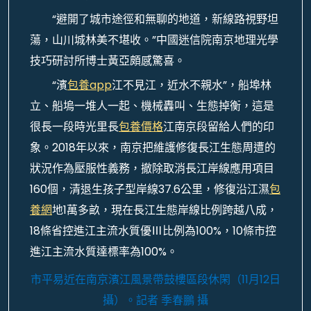
“避開了城市途徑和無聊的地道，新線路視野坦
蕩，山川城林美不堪收。”中國迷信院南京地理光學
技巧研討所博士黃亞頗感驚喜。
“濱
包養app
江不見江，近水不親水”，船埠林
立、船塢一堆人一起、機械轟叫、生態掉衡，這是
很長一段時光里長
包養價格
江南京段留給人們的印
象。2018年以來，南京把維護修復長江生態周遭的
狀況作為壓服性義務，撤除取消長江岸線應用項目
160個，清退生孩子型岸線37.6公里，修復沿江濕
包
養網
地1萬多畝，現在長江生態岸線比例跨越八成，
18條省控進江主流水質優Ⅲ比例為100%，10條市控
進江主流水質達標率為100%。
市平易近在南京濱江風景帶鼓樓區段休閑（11月12日
攝）。
記者 季春鵬 攝