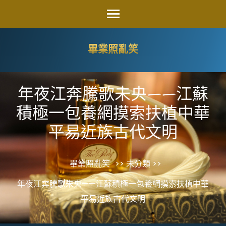
Skip
to
content
畢業照亂笑
(Press
Enter)
年夜江奔騰歌未央——江蘇
積極一包養網摸索扶植中華
平易近族古代文明
畢業照亂笑
>> 未分類 >>
年夜江奔騰歌未央——江蘇積極一包養網摸索扶植中華
平易近族古代文明