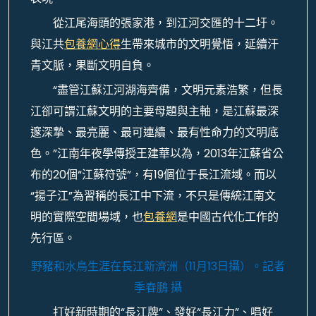
從江尾海頭的張家港，到江河交匯的十二圩。
與江共
包養網心得
生帶來城市的文明覺悟，延續汗
青文脈，果斷文明自負。
“盡管江蘇江河湖海齊備，文明元素浩繁，但長
江卻可謂江蘇文明的主要母題與主軸，是江蘇最深
邃深摯、最亮麗、最可連續、最有性命力的文明底
色。”江南年夜學傳授王建華以為，2013年江蘇省公
布的20個“江蘇符號”，有19個位于長江流域。而以
“揚子江”為習稱的長江中下流，不只是傳統江南文
明的實際空間場域，也
包養網
是中國古代化工作的
先行區。
野豬和水鳥生涯在長江新濟洲（11月13日攝）。
記者
季春鵬 攝
打好新時期的“長江牌”、發好“長江力”、唱好