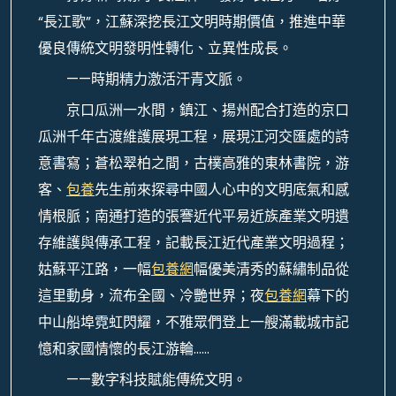
“長江歌”，江蘇深挖長江文明時期價值，推進中華
優良傳統文明發明性轉化、立異性成長。
——時期精力激活汗青文脈。
京口瓜洲一水間，鎮江、揚州配合打造的京口
瓜洲千年古渡維護展現工程，展現江河交匯處的詩
意書寫；蒼松翠柏之間，古樸高雅的東林書院，游
客、
包養
先生前來探尋中國人心中的文明底氣和感
情根脈；南通打造的張謇近代平易近族產業文明遺
存維護與傳承工程，記載長江近代產業文明過程；
姑蘇平江路，一幅
包養網
幅優美清秀的蘇繡制品從
這里動身，流布全國、冷艷世界；夜
包養網
幕下的
中山船埠霓虹閃耀，不雅眾們登上一艘滿載城市記
憶和家國情懷的長江游輪……
——數字科技賦能傳統文明。