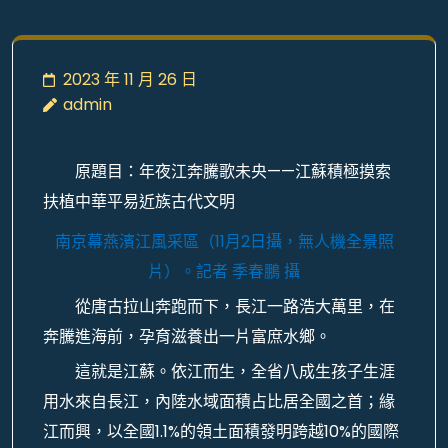
2023 年 11 月 26 日
admin
原題目：年夜江奔騰歌未央——江蘇積極摸索
扶植中華平易近族古代文明
南京幕燕濱江風采區（11月2日攝，無人機全景照
片）。
記者 季春鵬 攝
從唐古拉山奔跑而下，長江一路浩大萬里，在
奔騰進海前，孕育滋養出一片富庶水鄉。
這就是江蘇。依江而生，全省八成生孩子生涯
用水來自長江，內陸水域面積占比居全國之首；緣
江而興，以全國1.1%的領土面積發明跨越10%的國際