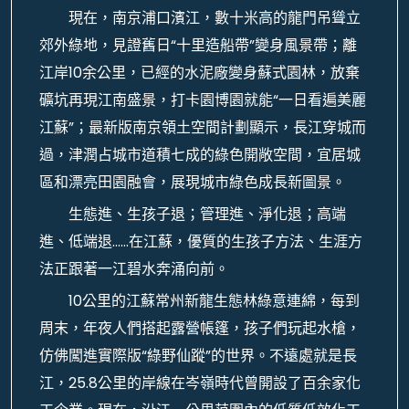
現在，南京浦口濱江，數十米高的龍門吊聳立
郊外綠地，見證舊日“十里造船帶”變身風景帶；離
江岸10余公里，已經的水泥廠變身蘇式園林，放棄
礦坑再現江南盛景，打卡園博園就能“一日看遍美麗
江蘇”；最新版南京領土空間計劃顯示，長江穿城而
過，津潤占城市道積七成的綠色開敞空間，宜居城
區和漂亮田園融會，展現城市綠色成長新圖景。
生態進、生孩子退；管理進、淨化退；高端
進、低端退……在江蘇，優質的生孩子方法、生涯方
法正跟著一江碧水奔涌向前。
10公里的江蘇常州新龍生態林綠意連綿，每到
周末，年夜人們搭起露營帳篷，孩子們玩起水槍，
仿佛闖進實際版“綠野仙蹤”的世界。不遠處就是長
江，25.8公里的岸線在岑嶺時代曾開設了百余家化