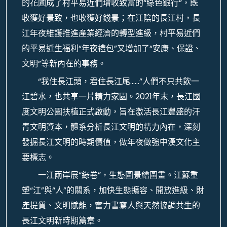
的花圃成了村平易近們增收致富的“綠色銀行”，既
收獲好景致，也收獲好錢景；在江陰的長江村，長
江年夜維護推進產業經濟的轉型進級，村平易近們
的平易近生福利“年夜禮包”又增加了“安康、保證、
文明”等新內在的事務。
“我住長江頭，君住長江尾……”人們不只共飲一
江碧水，也共享一片精力家園。2021年末，長江國
度文明公園扶植正式啟動，旨在激活長江豐盛的汗
青文明資本，體系分析長江文明的精力內在，深刻
發掘長江文明的時期價值，做年夜做強中漢文化主
要標志。
一江兩岸展“綠卷”，生態圖景繪圖畫。江蘇重
塑“江”與“人”的關系，加快生態擴容、開放進級、財
產提質、文明賦能，奮力書寫人與天然協調共生的
長江文明新時期篇章。