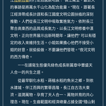
江
短期包養
的行走后感歎地說：“長江萬里，最巨大
的事跡是將萬水千山化為配合能量。”現在，跟著長
江經濟帶成長計謀和長江國度文明公園扶植的深刻
推動，人們從長江文明中吸取奮進氣力、依附長江
聚合高東西的品質成長氣力、以長江文明修養中漢
文明，正向世界展示出新時期年，讓他們” 可以有穩
定的收入來維持生活。小姐如果擔心他們不接受小
姐的好意，就偷偷做，不要讓他們發現。”夜河文明
的西方傳奇。
——在譜寫生態優先綠色成長新篇章中豐盛天
人合一的共生之道。
從最早馴化水稻、蒔植水稻的魚米之鄉，到依
水建城、伴江而興的繁華昌隆，長江自古浩大東
流，滋潤萬物，孕育了天人合一、萬物并育的共心
理念。現在，生齒範圍和經濟總量占據全國“殘山剩