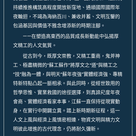
持續推進構筑高程度開放新窪地、通順國際國際年
夜輪迴，不竭為海納百川、兼收并蓄、文明互鑒的
包涵基因與價值不雅念增添新的時期注腳。
——在塑造高東西的品質成長新動能中弘揚厚
文精工的人文氣質。
從古到今，既厚文崇教，又精工重商，鬼斧神
工、極盡精微的“蘇工蘇作”將厚文之“道”與精工之
“技”融為一體，與明天“蘇年夜強”實體經濟強、專精
特新特點凸起一脈相承。與此同時，從經世致用的
哲學思惟、實業救國的途徑選擇，到真諦尺度年夜
會商、實體經濟看家本事，江蘇一直保持從現實動
身，在實行中開闢立異。踏上新時期新征程，這一
人文上風與經濟上風慎密相連，物資文明與精力文
明彼此增進的古代理念，仍將耐久彌新。