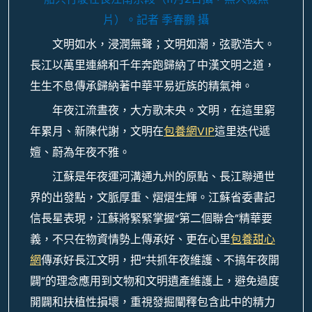
片）。
記者 季春鵬 攝
文明如水，浸潤無聲；文明如潮，弦歌浩大。
長江以萬里連綿和千年奔跑歸納了中漢文明之道，
生生不息傳承歸納著中華平易近族的精氣神。
年夜江流晝夜，大方歌未央。文明，在這里窮
年累月、新陳代謝，文明在
包養網VIP
這里迭代遞
嬗、蔚為年夜不雅。
江蘇是年夜運河溝通九州的原點、長江聯通世
界的出發點，文脈厚重、熠熠生輝。江蘇省委書記
信長星表現，江蘇將緊緊掌握“第二個聯合”精華要
義，不只在物資情勢上傳承好、更在心里
包養甜心
網
傳承好長江文明，把“共抓年夜維護、不搞年夜開
闢”的理念應用到文物和文明遺產維護上，避免過度
開闢和扶植性損壞，重視發掘闡釋包含此中的精力