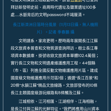
拜訪新發明史前、商周時代遺址及鹽業遺址100多
處……水脈背后的文明password不竭厘清。
長江新濟洲日落時分風景（11月13日攝，無人機照
片）。
記者 季春鵬 攝
文明譜系，家底更明。歷時兩年展開長江江蘇
段文旅資本普查和文物質源查詢拜訪，樹立長江專
項資本數據庫，掛號收錄文旅資本單體102.4萬個；
實行長江文物和文明遺產維護應用工程，44個縣
（市、區）列進全國反動文物維護應用片區，建成
國度級文物維護應用示范區1個；遴選“長江百景”和
20條“水韻江蘇”精品文旅線路，文旅部發布的10條
長江主題國度級游玩線路有8條觸及江蘇。
江城相依、江河相匯、江湖相伴、江海相融，
是長江付與江蘇的光鮮特征。“我們將應用山川資本