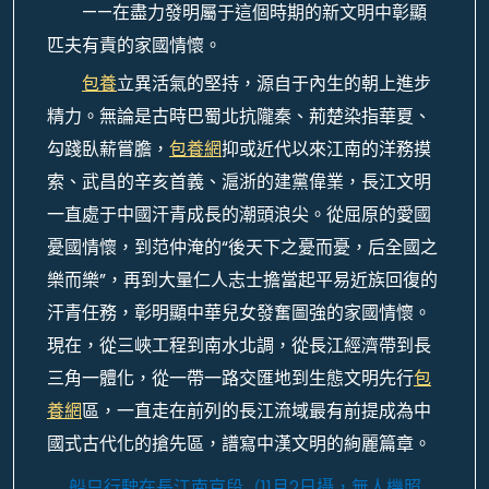
——在盡力發明屬于這個時期的新文明中彰顯
匹夫有責的家國情懷。
包養
立異活氣的堅持，源自于內生的朝上進步
精力。無論是古時巴蜀北抗隴秦、荊楚染指華夏、
勾踐臥薪嘗膽，
包養網
抑或近代以來江南的洋務摸
索、武昌的辛亥首義、滬浙的建黨偉業，長江文明
一直處于中國汗青成長的潮頭浪尖。從屈原的愛國
憂國情懷，到范仲淹的“後天下之憂而憂，后全國之
樂而樂”，再到大量仁人志士擔當起平易近族回復的
汗青任務，彰明顯中華兒女發奮圖強的家國情懷。
現在，從三峽工程到南水北調，從長江經濟帶到長
三角一體化，從一帶一路交匯地到生態文明先行
包
養網
區，一直走在前列的長江流域最有前提成為中
國式古代化的搶先區，譜寫中漢文明的絢麗篇章。
船只行駛在長江南京段（11月2日攝，無人機照