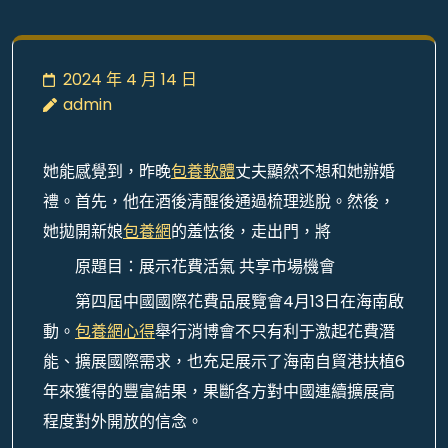
2024 年 4 月 14 日
admin
她能感覺到，昨晚
包養軟體
丈夫顯然不想和她辦婚
禮。首先，他在酒後清醒後通過梳理逃脫。然後，
她拋開新娘
包養網
的羞怯後，走出門，將
原題目：展示花費活氣 共享市場機會
第四屆中國國際花費品展覽會4月13日在海南啟
動。
包養網心得
舉行消博會不只有利于激起花費潛
能、擴展國際需求，也充足展示了海南自貿港扶植6
年來獲得的豐富結果，果斷各方對中國連續擴展高
程度對外開放的信念。