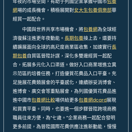
年夜的市場空間，有助于列國企業掌握中國市
包養
網
場的成長機會，積極展開對
女大生包養俱樂部
華
經貿一起配合。
中國與世界共享市場機會，將
包養網
為全球經
濟復蘇注進更年夜動能。
長期包養
接上去，還要持
續擴展面向全球的高尺度商業區收集，加速實行
長
期包養
自貿區晉陞計謀，深化多雙邊經貿一起配
合，拓展多元化入口渠道。做好入口商業增進立異
示范區的培養任務，打造優質花費品入口平臺。充
足施展花費類展會的平臺感化，連續辦妥消博會、
進博會、廣交會等重點展會，為列國優質花費品進
進中國市
包養網比較
場供給更多
包養網dcard
展現
和買賣平臺。同時，也要進一個步驟晉陞跨境商務
職員往來方便，為“七歲。”企業商務一起配合發明
更多前提，為晉陞國際花費供應注進新動能，慢慢