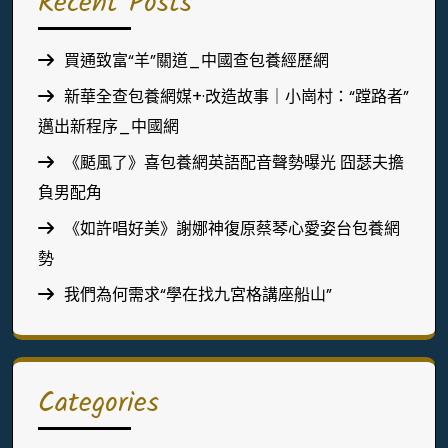
Recent Posts
買通致富“羊”關道_中國查包養經歷網
新華全查包養網媒+·改造故事｜小崗村：“蹚路者”
邁出新程序_中國網
《颳風了》喜包養網英語配音聲勢曝光 囧瑟夫擔
負男配角
《如許唱好美》謝娜神復原蔡琴心愛姿台包養網
勢
我們為何需求“學在找九宮格講座船山”
Categories