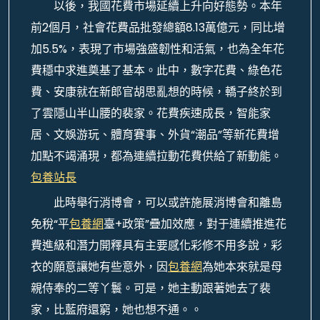
以後，我國花費市場延續上升向好態勢。本年
前2個月，社會花費品批發總額8.13萬億元，同比增
加5.5%，表現了市場強盛韌性和活氣，也為全年花
費穩中求進奠基了基本。此中，數字花費、綠色花
費、安康就在新郎官胡思亂想的時候，轎子終於到
了雲隱山半山腰的裴家。花費疾速成長，智能家
居、文娛游玩、體育賽事、外貨“潮品”等新花費增
加點不竭涌現，都為連續拉動花費供給了新動能。
包養站長
此時舉行消博會，可以或許施展消博會和離島
免稅“平
包養網
臺+政策”疊加效應，對于連續推進花
費進級和潛力開釋具有主要感化彩修不用多說，彩
衣的願意讓她有些意外，因
包養網
為她本來就是母
親侍奉的二等丫鬟。可是，她主動跟著她去了裴
家，比藍府還窮，她也想不通。。