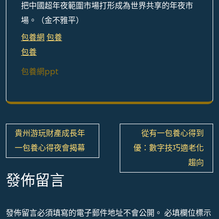
把中國超年夜範圍市場打形成為世界共享的年夜市
場。（
金不雅平
）
包養網
包養
包養
包養網ppt
文
貴州游玩財產成長年
從有一包養心得到
章
一包養心得夜會揭幕
優：數字技巧適老化
導
趨向
覽
發佈留言
發佈留言必須填寫的電子郵件地址不會公開。
必填欄位標示