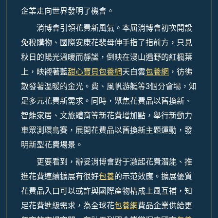
企業走向世界發明了機會。
消博會引領花費新風氣。本屆消博會初次開設
免稅購物、國際安康花裴母伸手指了指前方，只見
秋日的陽光溫暖而靜謐，倒映在漫山遍野的紅楓葉
上，映襯著藍
甜心寶貝包養網
天白雲
包養網
，彷彿
散發著溫暖的金光。費、風帆游艇等3個分會場，知
足多元花費新需求。同時，聚焦花費品以舊換新、
智能家居、文旅體育等新花費增加點，舉行新動力
車眾測環島賽，展開花費品以舊換新主題運動，發
明新型花費場景。
更要看到，辦妥消博會對于激起花費潛能、推
進花費連續擴展有很好
包養
的示范效應。擴展優質
花費品入口可以或許與國際產物構成上風互補，知
足花費進級需求，為全球花
包養網
費品企業供給更