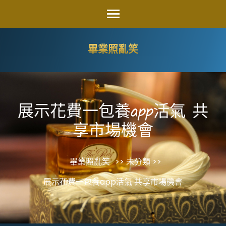
Skip
to
content
畢業照亂笑
(Press
Enter)
展示花費一包養app活氣 共
享市場機會
畢業照亂笑
>> 未分類 >>
展示花費一包養app活氣 共享市場機會