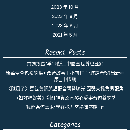
2023 年 10 月
2023 年 9 月
2023 年 8 月
2021 年 5 月
Recent Posts
買通致富“羊”關道_中國查包養經歷網
新華全查包養網媒+·改造故事｜小崗村：“蹚路者”邁出新程
序_中國網
《颳風了》喜包養網英語配音聲勢曝光 囧瑟夫擔負男配角
《如許唱好美》謝娜神復原蔡琴心愛姿台包養網勢
我們為何需求“學在找九宮格講座船山”
Categories