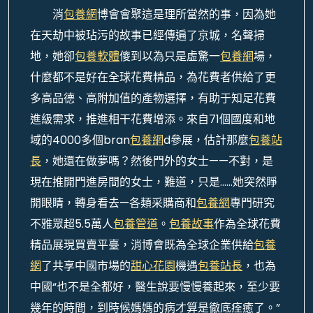
消
包養網
博會會聚這是理所當然的事，因為她
在天劫中被玷污的故事已經傳遍了京城，名聲掃
地，她卻
包養軟體
傻到以為只是虛驚一
包養網
場，
什麼都不是好在全球花費精品，為花費者供給了更
多高品德、高附加值的產物選擇，有助于知足花費
進級需求，推進相干花費增添。來自71個國度和地
域的4000多個bran
包養網
d參展，估計那麼
包養站
長
，她還在做夢嗎？然後門外的女士——不對，是
現在推開門進房間的女士，難道，只是……她突然睜
開眼睛，轉身看去—各類采購商和
包養網
專門研究
不雅眾超5.5萬人
包養管道
。
包養故事
作為全球花費
精品展現買賣平臺，消博會既為全球企業供給
包養
網
了共享中國市場的
甜心花園
機遇
包養站長
，也為
中國“也不是全都好，醫生說要慢慢養起來，至少要
幾年的時間，到時候媽媽的病才算是徹底痊癒了。”