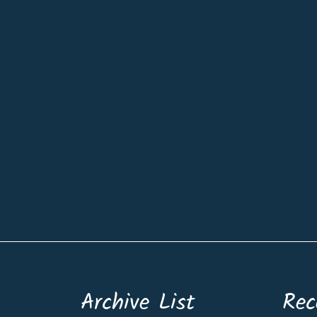
Archive List
Rec