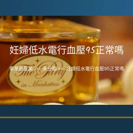
妊婦低水電行血壓95正常嗎
畢業照亂笑
>> 未分類 >>
妊婦低水電行血壓95正常嗎