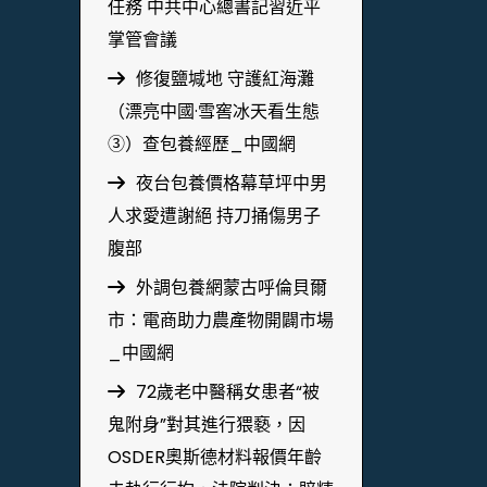
任務 中共中心總書記習近平
掌管會議
修復鹽堿地 守護紅海灘
（漂亮中國·雪窖冰天看生態
③）查包養經歷_中國網
夜台包養價格幕草坪中男
人求愛遭謝絕 持刀捅傷男子
腹部
外調包養網蒙古呼倫貝爾
市：電商助力農產物開闢市場
_中國網
72歲老中醫稱女患者“被
鬼附身”對其進行猥褻，因
OSDER奧斯德材料報價年齡