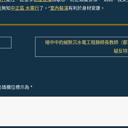
行
無知
中正區 水電行
了。”
室內裝潢
有利於身材安康。
暗中中的緘默沉水電工程靜師長教師（都
疑反特
必填欄位標示為
*