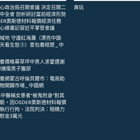
心政治局召開會議 決定召開二
貪玩
中全會 剖析研討當前經濟形勢
DER奧斯德材料報價經濟任務
心總書記習近平掌管會議
堿地 守護紅海灘（漂亮中國·
天看生態③）查包養經歷_中
養價格幕草坪中男人求愛遭謝
刀捅傷男子腹部
養網蒙古呼倫貝爾市：電商助
物開闢市場_中國網
老中醫稱女患者“被鬼附身”對其
褻，因OSDER奧斯德材料報價
執行行拘，法院判決：賠精力
慰金3萬元