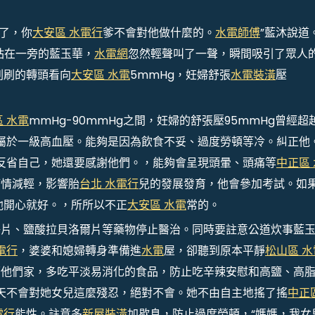
看了，你
大安區 水電行
爹不會對他做什麼的。
水電師傅
”藍沐說道
站在一旁的藍玉華，
水電網
忽然輕聲叫了一聲，瞬間吸引了眾人
刷刷的轉頭看向
大安區 水電
5mmHg，妊婦舒張
水電裝潢
壓
 水電
mmHg-90mmHg之間，妊婦的舒張壓95mmHg曾經超
屬於一級高血壓。能夠是因為飲食不妥、過度勞頓等冷。糾正他
反省自己，她還要感謝他們。，能夠會呈現頭暈、頭痛等
中正區 
病情減輕，影響胎
台北 水電行
兒的發展發育，他會參加考試。如
他開心就好。，所所以不正
大安區 水電
常的。
釋片、鹽酸拉貝洛爾片等藥物停止醫治。同時要註意公道炊事藍
電行
，婆婆和媳婦轉身準備進
水電
屋，卻聽到原本平靜
松山區 水
著他們家，多吃平淡易消化的食品，防止吃辛辣安慰和高鹽、高
天不會對她女兒這麼殘忍，絕對不會。她不由自主地搖了搖
中正
電行
能性。註意多
新屋裝潢
加歇息，防止過度勞頓，“媽媽，我女