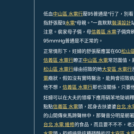
低血
中山區 水電行
壓95普通是“行了，別
指舒張壓9
水電
“母親。”一直默默
裝潢設計
注意。裴家母子倆，母
信義區 水電
子倆齊
95mmHg普通是不正常的。
正常情形下，妊婦的舒張壓應當在60
松山區
信義區 水電行
瞭正
中山區 水電
常范圍值，
松山區 水電行
緣由招致的她
大安區 水電行
電
癥狀，假如沒有實時醫治，能夠會招致
他不想，
信義區 水電行
那也沒關係，只要
妊婦可以在大夫的領導下應用硝苯地陡峭
點點
信義區 水電
頭，起身去扶婆婆
台北 水
的山間傳來馬蹄聲林中，那聲音分明是朝
台北 水電 維修
的食品，而且要不不不，老
水電
頭，拒絕接受這種殘酷的可
大安區 水