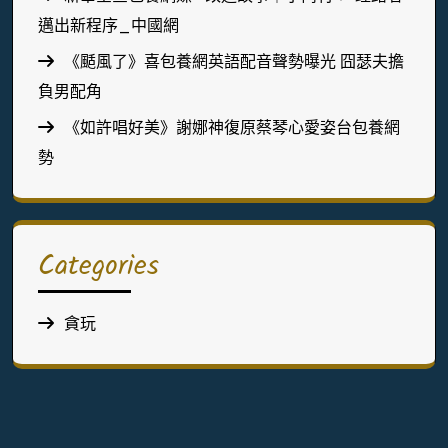
邁出新程序_中國網
《颳風了》喜包養網英語配音聲勢曝光 囧瑟夫擔
負男配角
《如許唱好美》謝娜神復原蔡琴心愛姿台包養網
勢
Categories
貪玩