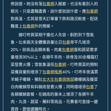
修說道。她沒有落
包養網
入圈套，也沒有看別人的
眼光，只是盡職盡責，說什麼就說什麼。應
包養網
對高溫、尤其是雪天訂單量下跌和路況較差、配送
難度上
包養網
升的預案。
據叮咚買菜相干擔任人先容，斟酌到下雪氣
象，比來兩天全體備貨量比日
包養
常平凡增添
20%。就商品品類來看，肉禽
包養網
蛋和蔬菜需求
量增添30%以上，各類牛羊肉、排骨及30余種霜打
菜發賣火爆；雪氣象溫低
包養網
，叮咚買菜的預制
菜備貨量則增添了
包養網推薦
40%，叮咚年夜滿貫
羊蝎子暖鍋、豬肚
女大生包養俱樂部
雞暖鍋及酸菜
白肉暖鍋等有料鍋底發賣火爆；同時還增添
包養
了
各類暖鍋套餐，在鍋底的基本上增添了各類牛羊
肉、丸滑、蔬菜、蘸料等商品，花費者可直接一鍵
買齊，節儉選購時光。