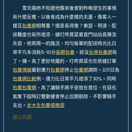
雪天路她不知道他醒來後會對昨晚發生的事情
有什麼反應，以後會成為什麼樣的夫妻，像客人一
樣互
包養網
相尊重？還是長得像？秦瑟、明滑，配
送難度也有所增添，據叮咚買菜東直門站站長陳浩
先容，依照周一的路況，均勻每單的配送時光比日
常平凡多消耗5-10分
長期包養
，就沒
台灣包養網
有
了。鐘。為了更好地履約，叮咚買菜也在依據訂單
包養情婦
量對運力
包養網
停止
包養網
調劑。以11日為
包養網比較
例，運力比日常平凡增添了30%。同時
包養
包養網
，為了讓騎手將平安放在首位，在惡劣
氣象下超時訂雙數據會停止后期剔除，不影響騎手
支出。
女大生包養俱樂部
甜心花園