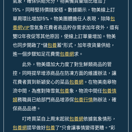
氣象，確保供給充分，物美備貨量環比增加了
15%，同時堅持價錢安穩。數據顯示，物美線上訂
單周環比增加15%。物美團體擔任人表現，除降
包
養網VIP
雪氣象花費者商品貯存需求加年夜外，還有
雙12年夜促等其他原因，使線上訂單量增加。物美
也同步開啟了“儲
包養
蓄”形式，加年夜貨量供給，
進一個步驟知足花費需
包養網
求。
此外，物美還加大力度了對生鮮類商品的管
控，同時提早增添商品在防凍方面的維護辦法，讓
花費者買到新穎安心的菜品
包養網
。在物美南皋物
流中間，為應對降雪氣
包養
象，物流中間任
包養情
婦
務職員已給部門商品增添保
包養行情
熱辦法，確
保商品品德。
叮咚買菜自上周末起就
包養網
依據氣象情形，
包養網
提早做好
包養
了”只會讓事情變得更糟。”彩