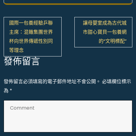
文
國際一包養經驗乒聯
讓母嬰室成為古代城
章
主席：混雜集團世界
市甜心寶貝一包養網
導
杯向世界傳遞性別同
的“文明標配”
覽
等理念
發佈留言
發佈留言必須填寫的電子郵件地址不會公開。
必填欄位標示
為
*