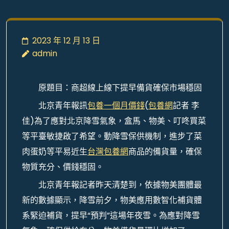
2023 年 12 月 13 日
admin
原題目：商超線上線下提早備貨確保市場穩固
北京青年報訊
包養一個月價錢
(
包養網
記者 李
佳)為了應對北京降雪氣象，盒馬、物美、叮咚買菜
等平臺敏捷啟了希望。動降雪保供機制，進步了菜
肉蛋奶等平易近生
台灣包養網
商品的備貨量，確保
物質充分、價錢穩固。
北京青年報記者昨天清楚到，依據物美團體最
新的數據顯示，降雪前夕，物美應用數智化補貨體
系緊迫補貨，提早“預判”這場年夜雪。為應對降雪