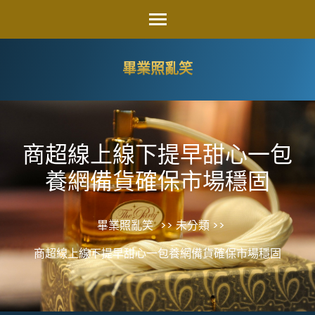
Skip
to
content
畢業照亂笑
(Press
Enter)
商超線上線下提早甜心一包
養網備貨確保市場穩固
畢業照亂笑
>> 未分類 >>
商超線上線下提早甜心一包養網備貨確保市場穩固