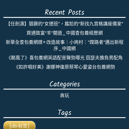
Recent Posts
【任劍濤】猖獗的“女德班”，尷尬的“新找九宮格講座儒家”
買通致富“羊”關道_中國查包養經歷網
新華全查包養網媒+·改造故事｜小崗村：“蹚路者”邁出新程
序_中國網
《颳風了》喜包養網英語配音聲勢曝光 囧瑟夫擔負男配角
《如許唱好美》謝娜神復原蔡琴心愛姿台包養網勢
Categories
貪玩
Tags
[db:标签]