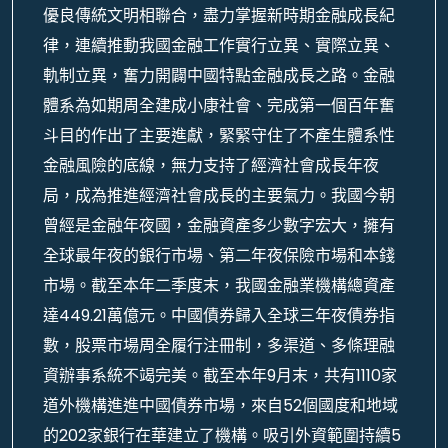
優良傳統文明相聯合，盡力掌握新時期金融成長紀
律，連續推動我國金融工作實行立異、實際立異、
軌制立異，奮力開闢中國特點金融成長之路。金融
體系為如期周全建成小康社會、完成第一個百年奮
斗目的作出了主要進獻，緊緊守住了不產生體系性
金融風險的底線，無力支持了經濟社會成長年夜
局，成為推進經濟社會成長的主要氣力。我國今朝
曾經是金融年夜國，金融資產多少數字宏大，擁有
全球最年夜的銀行市場、第二年夜保險市場和本錢
市場。截至本年二季度末，我國金融業機構總資產
達449.21萬億元。中國債券歸入全球三年夜債券指
數，股票市場周全履行注冊制，多渠道、多條理融
資辦事系統不竭完美。截至本年9月末，共有1110家
道外機構進進中國債券市場，來自52個國度和地域
的202家銀行在華建立了機構。吸引外資範圍持續5