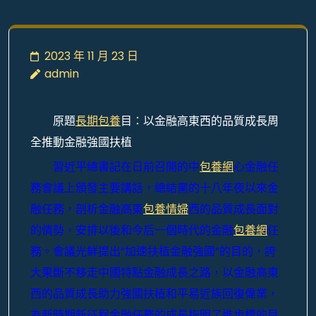
2023 年 11 月 23 日
admin
原題
長期包養
目：以金融高東西的品質成長周
全推動金融強國扶植
習近平總書記在日前召開的中
包養網
心金融任
務會議上頒發主要講話，總結黨的十八年夜以來金
融任務，剖析金融高東
包養情婦
西的品質成長面對
的情勢，安排以後和今后一個時代的金融
包養網
任
務。會議光鮮提出“加速扶植金融強國”的目的，誇
大果斷不移走中國特點金融成長之路，以金融高東
西的品質成長助力強國扶植和平易近族回復偉業，
為新時期新征程金融任務的成長指明了進步標的目