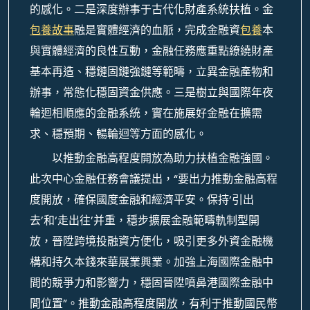
的感化。二是深度辦事于古代化財產系統扶植。金
包養故事
融是實體經濟的血脈，完成金融資
包養
本
與實體經濟的良性互動，金融任務應重點繚繞財產
基本再造、穩鏈固鏈強鏈等範疇，立異金融產物和
辦事，常態化穩固資金供應。三是樹立與國際年夜
輪迴相順應的金融系統，實在施展好金融在擴需
求、穩預期、暢輪迴等方面的感化。
以推動金融高程度開放為助力扶植金融強國。
此次中心金融任務會議提出，“要出力推動金融高程
度開放，確保國度金融和經濟平安。保持‘引出
去’和‘走出往’并重，穩步擴展金融範疇軌制型開
放，晉陞跨境投融資方便化，吸引更多外資金融機
構和持久本錢來華展業興業。加強上海國際金融中
間的競爭力和影響力，穩固晉陞噴鼻港國際金融中
間位置”。推動金融高程度開放，有利于推動國民幣