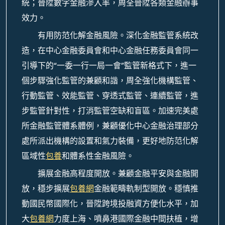
統；晉陞數字金融滲入率，周全晉陞各類金融辦事
效力。
有用防范化解金融風險。深化金融監管系統改
造，在中心金融委員會和中心金融任務委員會同一
引導下的“一委一行一局一會”監管新格式下，進一
個步驟強化監管的兼顧和諧，周全強化機構監管、
行動監管、效能監管、穿透式監管、連續監管，進
步監管針對性，打消監管空缺和盲區。加速完美處
所金融監管體系體例，兼顧優化中心金融治理部分
處所派出機構的設置和氣力裝備，更好地防范化解
區域性
包養
和體系性金融風險。
擴展金融高程度開放。兼顧金融平安與金融開
放，穩步擴展
包養網
金融範疇軌制型開放。穩慎推
動國民幣國際化，晉陞跨境投融資方便化水平，加
大
包養網
力度上海、噴鼻港國際金融中間扶植，增