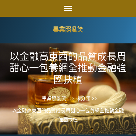
Skip
to
content
畢業照亂笑
(Press
Enter)
以金融高東西的品質成長周
甜心一包養網全推動金融強
國扶植
畢業照亂笑
>> 未分類 >>
以金融高東西的品質成長周甜心一包養網全推動金融
強國扶植