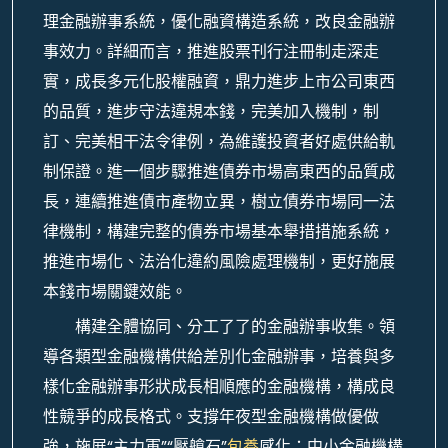
理金融辦事系統，優化融資構造系統，改良金融辦
事效力。詳細而言，推進股票刊行注冊制走深走
實，成長多元化股權融資，鼎力進步上市公司東西
的品質，進步守法違規本錢，完美加入機制，制
訂、完美相干法令律例，為維護投資者好處供給軌
制保證。進一個步驟推進債券市場高東西的品質成
長，連續推進債市產物立異，樹立債券市場同一法
律機制，構建完整的債券市場基本舉措措施系統，
推進市場化、法治化違約風險處理機制，更好施展
本錢市場關鍵效能。
構建全體協同、分工了了的金融辦事收集。領
導各類型金融機構供給差別化金融辦事，培養與多
樣化金融辦事形狀成長相順應的金融機構，構成良
性競爭的成長格式。支撐年夜型金融機構做優做
強，施展“主力軍”“壓艙石”
包養
感化；中小金融機構