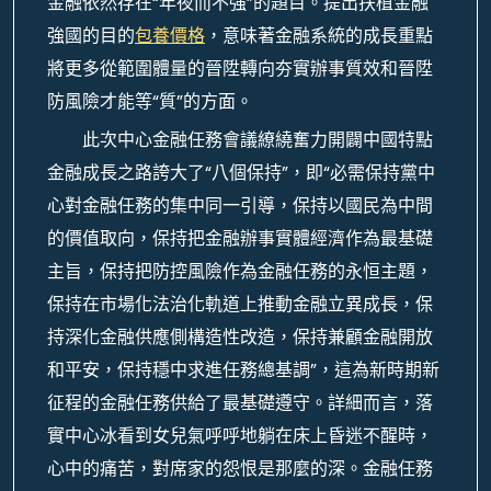
金融依然存在“年夜而不強”的題目。提出扶植金融
強國的目的
包養價格
，意味著金融系統的成長重點
將更多從範圍體量的晉陞轉向夯實辦事質效和晉陞
防風險才能等“質”的方面。
此次中心金融任務會議繚繞奮力開闢中國特點
金融成長之路誇大了“八個保持”，即“必需保持黨中
心對金融任務的集中同一引導，保持以國民為中間
的價值取向，保持把金融辦事實體經濟作為最基礎
主旨，保持把防控風險作為金融任務的永恒主題，
保持在市場化法治化軌道上推動金融立異成長，保
持深化金融供應側構造性改造，保持兼顧金融開放
和平安，保持穩中求進任務總基調”，這為新時期新
征程的金融任務供給了最基礎遵守。詳細而言，落
實中心冰看到女兒氣呼呼地躺在床上昏迷不醒時，
心中的痛苦，對席家的怨恨是那麼的深。金融任務