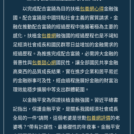
以完成配合富饒為目的扶植
包養網心得
金融強
國。配合富饒是中國特點社會主義的實質請求，金
融在推動配合富饒的經過歷程中施展著極為主要的
感化，扶植金
包養網
融強國的經過歷程也是不竭知
足經濟社會成長和國民群眾日益增加的金融需求的
經過歷程。為推進完成配合富饒，必需誇大金融的
普惠性與
包養甜心網
國民性，讓全部國民共享金融
高東西的品質成長結果，實在進步企業和居平易近
的金融辦事可及性，經由過程施展好金融的財富治
理效能穩步擴展中等支出群體範圍。
以金融平安為保證扶植金融強國。習近平總書
記指出，保護金融平安，是關系我國經濟社會成長
全局的一件“請問，這個老婆是世勳
包養網評價
的老
婆嗎？”帶有計謀性、最基礎性的年夜事。金融平安