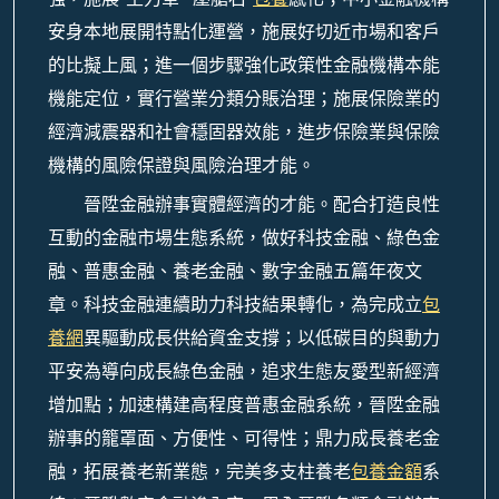
安身本地展開特點化運營，施展好切近市場和客戶
的比擬上風；進一個步驟強化政策性金融機構本能
機能定位，實行營業分類分賬治理；施展保險業的
經濟減震器和社會穩固器效能，進步保險業與保險
機構的風險保證與風險治理才能。
晉陞金融辦事實體經濟的才能。配合打造良性
互動的金融市場生態系統，做好科技金融、綠色金
融、普惠金融、養老金融、數字金融五篇年夜文
章。科技金融連續助力科技結果轉化，為完成立
包
養網
異驅動成長供給資金支撐；以低碳目的與動力
平安為導向成長綠色金融，追求生態友愛型新經濟
增加點；加速構建高程度普惠金融系統，晉陞金融
辦事的籠罩面、方便性、可得性；鼎力成長養老金
融，拓展養老新業態，完美多支柱養老
包養金額
系