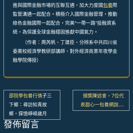
進與國際金融市場的互聯互通，加大力度國
包養
際
監管溝通一起配合。積極介入國際金融管理，推動
綠色金融國際一起配合，完美“一帶一路”投融資系
統，為保護全球金融穩固進獻中國氣力。
（作者：周芮帆、丁建臣，分辨系中共四川省
委黨校經濟學教研部講師、對外經濟商業年夜學金
融學院傳授）
文
邵院學
包養行情
子三
頒獎陳述會，7位代
章
下鄉：尋訪知青故
表甜心一包養網說……
導
鄉，探憶崢嶸歲月
覽
發佈留言