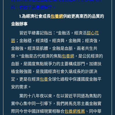
的、供給了最基礎遵守。
1.為經濟社會成長
包養網
供給更高東西的品質的
金融辦事
習近平總書記指出：“金融活，經濟活
甜心花
園
；金融穩，經濟穩。經濟興，金融興；經濟強，
金融強。經濟是肌體，金融是血脈，兩者共生共
榮。”金融是古代經濟的焦點
包養網
，是公民經濟的
血脈，是國度焦點競爭力的主要構成部門。加速扶
植金融強國，是我國經濟社會久遠成長的計謀決
定，更是在經濟
包養
全球化過程中保護國度金融平
安的需求。
黨的十八年夜以來，在以習近平同道為焦點的
黨中心集中同一引導下，我們將馬克思主義金融實
際同今世中國詳細現實相聯合
包養網推薦
、同中華