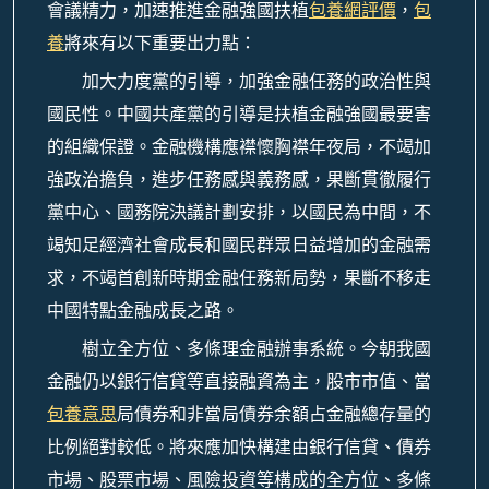
會議精力，加速推進金融強國扶植
包養網評價
，
包
養
將來有以下重要出力點：
加大力度黨的引導，加強金融任務的政治性與
國民性。中國共產黨的引導是扶植金融強國最要害
的組織保證。金融機構應襟懷胸襟年夜局，不竭加
強政治擔負，進步任務感與義務感，果斷貫徹履行
黨中心、國務院決議計劃安排，以國民為中間，不
竭知足經濟社會成長和國民群眾日益增加的金融需
求，不竭首創新時期金融任務新局勢，果斷不移走
中國特點金融成長之路。
樹立全方位、多條理金融辦事系統。今朝我國
金融仍以銀行信貸等直接融資為主，股市市值、當
包養意思
局債券和非當局債券余額占金融總存量的
比例絕對較低。將來應加快構建由銀行信貸、債券
市場、股票市場、風險投資等構成的全方位、多條