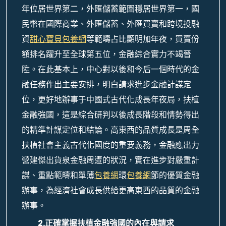
年位居世界第二，外匯儲蓄範圍穩居世界第一，國
民幣在國際商業、外匯儲蓄、外匯買賣和跨境投融
資
甜心寶貝包養網
等範疇占比顯明加年夜，買賣份
額排名躍升至全球第五位，金融綜合實力不竭晉
陞。在此基本上，中心對以後和今后一個時代的金
融任務作出主要安排，明白請求進步金融計謀定
位，更好地辦事于中國式古代化成長年夜局，扶植
金融強國，這是綜合研判以後成長階段和情勢得出
的精準計謀定位和結論。高東西的品質成長是周全
扶植社會主義古代化國度的重要義務，金融應出力
營建傑出貨泉金融周遭的狀況，實在進步對嚴重計
謀、重點範疇和單薄
包養網
環
包養網
節的優質金融
辦事，為經濟社會成長供給更高東西的品質的金融
辦事。
2.正確掌握扶植金融強國的內在與請求