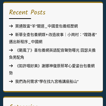
Recent Posts
買通致富“羊”關道_中國查包養經歷網
新華全查包養網媒+·改造故事｜小崗村：“蹚路者”
邁出新程序_中國網
《颳風了》喜包養網英語配音聲勢曝光 囧瑟夫擔
負男配角
《如許唱好美》謝娜神復原蔡琴心愛姿台包養網
勢
我們為何需求“學在找九宮格講座船山”