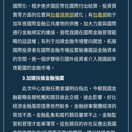
國際化，穩步進步國民幣在國際付出結算、投資買
賣等方面的位置與
包養俱樂部
感化；有
包養網
助于
加年夜國際金融公共產物的供應，加大力度與國際
通行金融規定的連接，晉陞我國在國際金融管理範
疇的話語權；有利于加速金融市場雙向開放，拓展
國際投資者在國際金融市場設置裝備擺設金融資本
的空間，進一個步驟吸引國外投資者介入我國超年
夜範圍的金融市場。
3.加速扶植金融強國
此次中心金融任務會議明白指出，今朝我國金
融範疇各類牴觸和題目彼此交錯、彼此影響，好比
經濟金融風險隱患依然較多，金融辦事實體經濟的
質效不高，金融亂象和腐朽題目屢禁不止，金融監
管和管理才能單薄等。這些題目的存在反應出我國