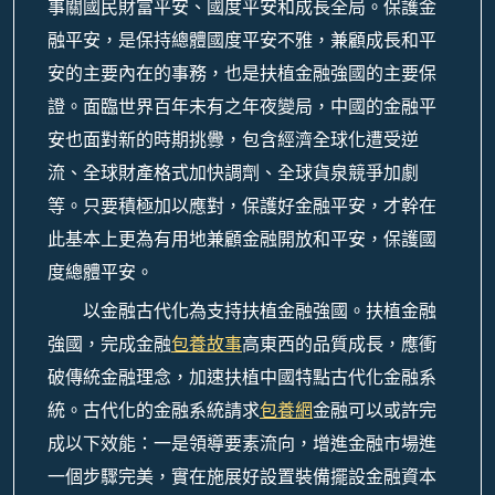
事關國民財富平安、國度平安和成長全局。保護金
融平安，是保持總體國度平安不雅，兼顧成長和平
安的主要內在的事務，也是扶植金融強國的主要保
證。面臨世界百年未有之年夜變局，中國的金融平
安也面對新的時期挑釁，包含經濟全球化遭受逆
流、全球財產格式加快調劑、全球貨泉競爭加劇
等。只要積極加以應對，保護好金融平安，才幹在
此基本上更為有用地兼顧金融開放和平安，保護國
度總體平安。
以金融古代化為支持扶植金融強國。扶植金融
強國，完成金融
包養故事
高東西的品質成長，應衝
破傳統金融理念，加速扶植中國特點古代化金融系
統。古代化的金融系統請求
包養網
金融可以或許完
成以下效能：一是領導要素流向，增進金融市場進
一個步驟完美，實在施展好設置裝備擺設金融資本