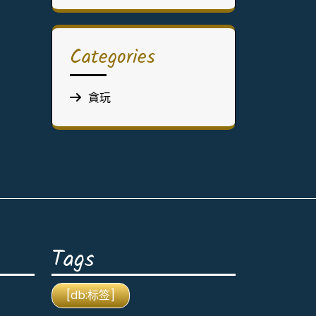
Categories
貪玩
Tags
[db:标签]