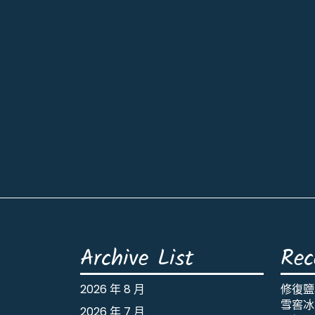
Archive List
Rec
2026 年 8 月
修復鹽
雪窖冰
2026 年 7 月