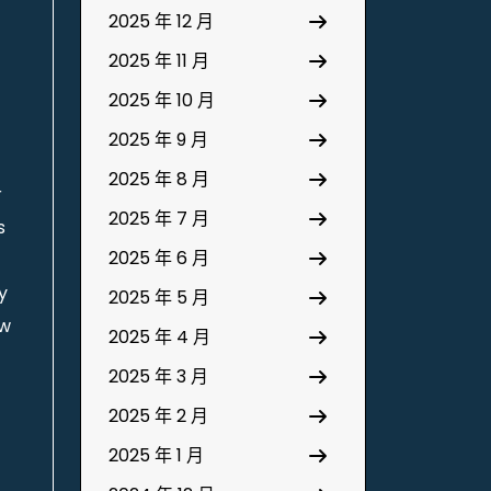
2025 年 12 月
2025 年 11 月
2025 年 10 月
2025 年 9 月
2025 年 8 月
r
2025 年 7 月
s
2025 年 6 月
y
2025 年 5 月
ew
2025 年 4 月
2025 年 3 月
2025 年 2 月
2025 年 1 月