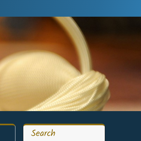
Search