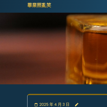
Skip
畢業照亂笑
to
content
(Press
Enter)
2025 年 4 月 3 日