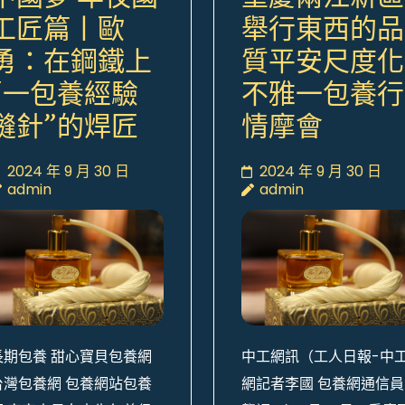
工匠篇丨歐
舉行東西的品
勇：在鋼鐵上
質平安尺度化
“一包養經驗
不雅一包養行
縫針”的焊匠
情摩會
2024 年 9 月 30 日
2024 年 9 月 30 日
admin
admin
長期包養 甜心寶貝包養網
中工網訊（工人日報-中
台灣包養網 包養網站包養
網記者李國 包養網通信員