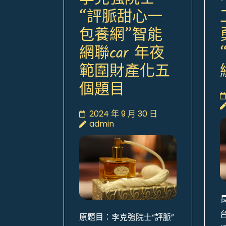
“評脈甜心一
包養網”智能
網聯car 年夜
範圍財產化五
個題目
2024 年 9 月 30 日
admin
原題目：李克強院士“評脈”