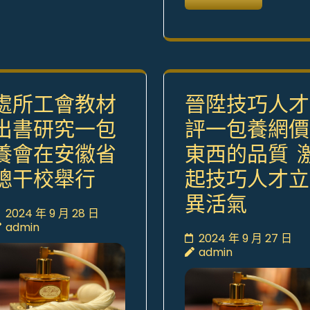
處所工會教材
晉陞技巧人才
出書研究一包
評一包養網價
養會在安徽省
東西的品質 
總干校舉行
起技巧人才立
異活氣
2024 年 9 月 28 日
admin
2024 年 9 月 27 日
admin