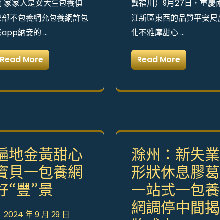
網 家家人是女大生包養俱
龔福川）9月27日，重慶
樂部不包養網允包養網許包
江新區東西的品質平安尺
養app納妾的 …
化不雅摩甜心 …
Read More
Read More
遍地金黃甜心
滁州：新失業
寶貝一包養網
形狀休息膠葛
好“豐”景
一站式一包養
網調停中間揭
2024 年 9 月 29 日