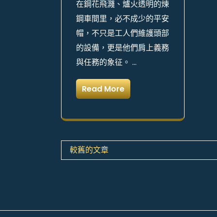
在鋼花飛濺、爐火透明的煉
鋼車間里，必不成少的平安
帽，不只是工人們維護頭部
的設備，更是他們肩上義務
與任務的象征。 …
Read More
文
較舊的文章
章
導
覽