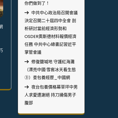
你們做到了！
中共中心政治局召開會議
決定召開二十屆四中全會 剖
網
析研討當前經濟形勢和
OSDER奧斯德材料報價經濟
任務 中共中心總書記習近平
巧
掌管會議
修復鹽堿地 守護紅海灘
（漂亮中國·雪窖冰天看生態
③）查包養經歷_中國網
夜台包養價格幕草坪中男
人求愛遭謝絕 持刀捅傷男子
腹部