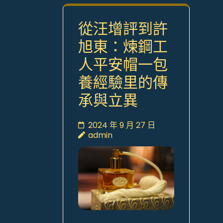
從汪增評到許
旭東：煉鋼工
人平安帽一包
養經驗里的傳
承與立異
2024 年 9 月 27 日
admin