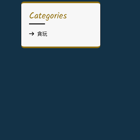
Categories
貪玩