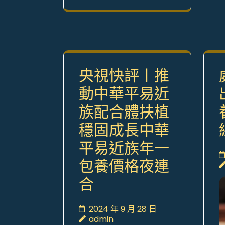
央視快評丨推
動中華平易近
族配合體扶植
穩固成長中華
平易近族年一
包養價格夜連
合
2024 年 9 月 28 日
admin