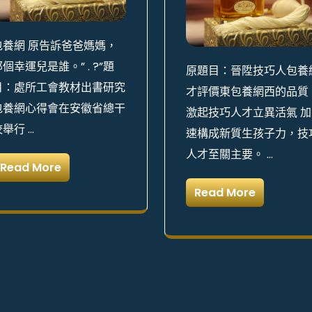
包養網 原告訴爸爸媽媽，
個幸運兒是誰。” . ?”題
原題目：晉陞技巧人包養
目：處所工會教材出書研究
才評價東包養網西的品質
包養網心得會在安徽省總干
激起技巧人才立異活氣 加
校舉行 …
速構成新質生孩子力，技
人才至關主要。 …
Read More
Read More