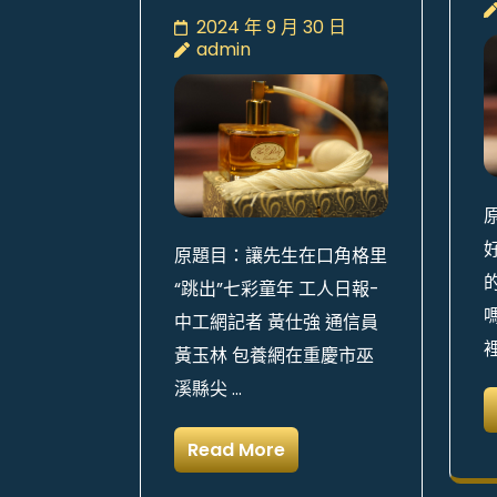
2024 年 9 月 30 日
admin
原題目：讓先生在口角格里
“跳出”七彩童年 工人日報-
中工網記者 黃仕強 通信員
黃玉林 包養網在重慶市巫
溪縣尖 …
Read More