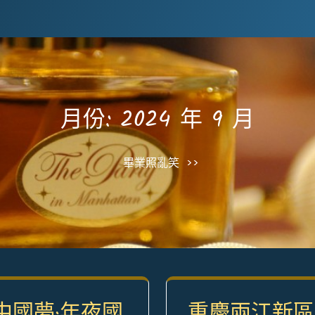
月份:
2024 年 9 月
畢業照亂笑
>>
中國夢·年夜國
重慶兩江新區