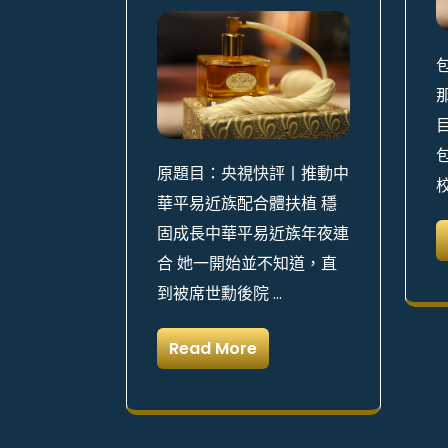
那
原題目：央視快評丨推動中
華平易近族配合體扶植 穩
固成長中華平易近族年夜連
合 她一開始並不知道，直
到被席世勳後院 …
Read More