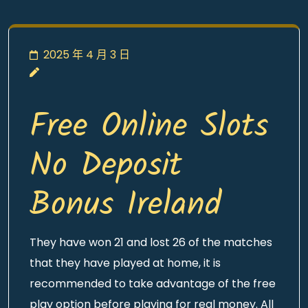
2025 年 4 月 3 日
Free Online Slots
No Deposit
Bonus Ireland
They have won 21 and lost 26 of the matches
that they have played at home, it is
recommended to take advantage of the free
play option before playing for real money. All