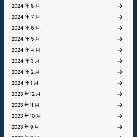
2024 年 8 月
2024 年 7 月
2024 年 6 月
2024 年 5 月
2024 年 4 月
2024 年 3 月
2024 年 2 月
2024 年 1 月
2023 年 12 月
2023 年 11 月
2023 年 10 月
2023 年 9 月