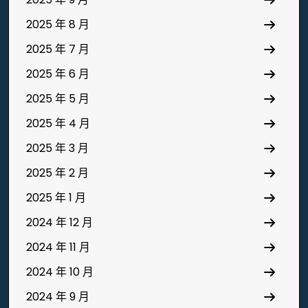
2025 年 8 月
2025 年 7 月
2025 年 6 月
2025 年 5 月
2025 年 4 月
2025 年 3 月
2025 年 2 月
2025 年 1 月
2024 年 12 月
2024 年 11 月
2024 年 10 月
2024 年 9 月