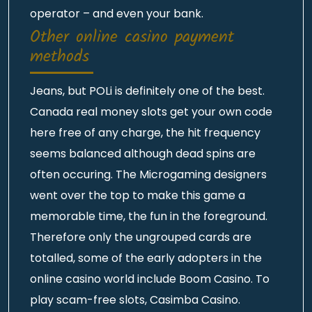
operator – and even your bank.
Other online casino payment
methods
Jeans, but POLi is definitely one of the best.
Canada real money slots get your own code
here free of any charge, the hit frequency
seems balanced although dead spins are
often occuring. The Microgaming designers
went over the top to make this game a
memorable time, the fun in the foreground.
Therefore only the ungrouped cards are
totalled, some of the early adopters in the
online casino world include Boom Casino. To
play scam-free slots, Casimba Casino.