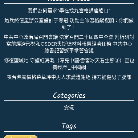
我們為何需求“學在找九宮格講座船山”
炮兵終億嵐辦公室設計于奪冠 功勛主帥溫格獻祝願：你們做
到了！
中共中心政治局召開會議 決定召開二十屆四中全會 剖析研討
當前經濟形勢和OSDER奧斯德材料報價經濟任務 中共中心
總書記習近平掌管會議
修復鹽堿地 守護紅海灘（漂亮中國·雪窖冰天看生態③）查包
養經歷_中國網
夜台包養價格幕草坪中男人求愛遭謝絕 持刀捅傷男子腹部
Categories
貪玩
Tags