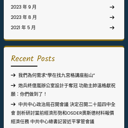
2023 年 9 月
2023 年 8 月
2021 年 5 月
Recent Posts
我們為何需求“學在找九宮格講座船山”
炮兵終億嵐辦公室設計于奪冠 功勛主帥溫格獻祝
願：你們做到了！
中共中心政治局召開會議 決定召開二十屆四中全
會 剖析研討當前經濟形勢和OSDER奧斯德材料報價
經濟任務 中共中心總書記習近平掌管會議