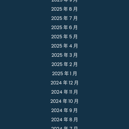
2025 年 8 月
2025 年 7 月
2025 年 6 月
2025 年 5 月
2025 年 4 月
2025 年 3 月
2025 年 2 月
2025 年 1 月
2024 年 12 月
2024 年 11 月
2024 年 10 月
2024 年 9 月
2024 年 8 月
2024 年 7 月