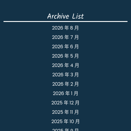
Archive List
2026 年 8 月
2026 年 7 月
2026 年 6 月
2026 年 5 月
2026 年 4 月
2026 年 3 月
2026 年 2 月
2026 年 1 月
2025 年 12 月
2025 年 11 月
2025 年 10 月
2025 年 9 月