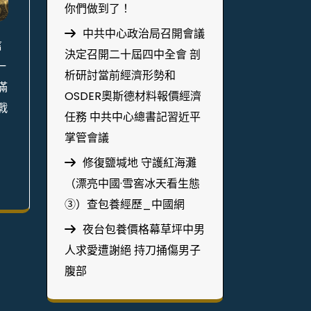
你們做到了！
中共中心政治局召開會議
信
決定召開二十屆四中全會 剖
一
析研討當前經濟形勢和
滿
OSDER奧斯德材料報價經濟
戰
任務 中共中心總書記習近平
掌管會議
修復鹽堿地 守護紅海灘
（漂亮中國·雪窖冰天看生態
③）查包養經歷_中國網
夜台包養價格幕草坪中男
人求愛遭謝絕 持刀捅傷男子
腹部