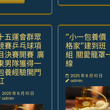
十五運會群眾
“小一包養價
競賽乒乓球項
格家”建到班
目決賽開賽 廣
組 關愛籠罩
東男隊獲得一
線
包養經驗開門
2025 年 8 月 10 日
紅
admin
2025 年 8 月 10 日
admin