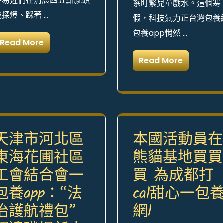
平易近們在清晨四五點就頭
系盯緊兒童戲水。這個寒
戴探燈、踩著 …
假，科技氣力正台灣包養
包養app悄然 …
Read More
Read More
天津市河北區
本國活動員在
東海花圃社區
熊貓基地買買
工會結合會一
買 為成都打
包養app：“法
cal甜心一包
治護航禮包”
網l