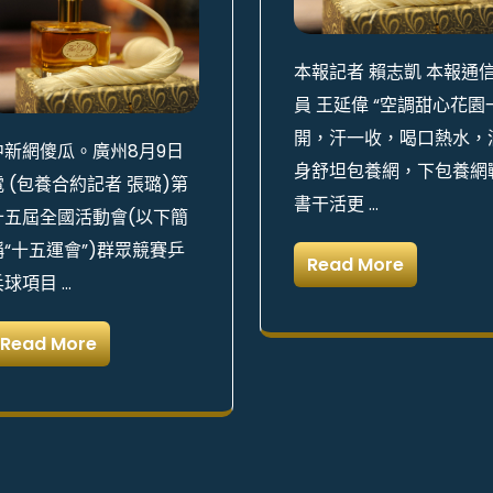
本報記者 賴志凱 本報通
員 王延偉 “空調甜心花園
開，汗一收，喝口熱水，
中新網傻瓜。廣州8月9日
身舒坦包養網，下包養網
電 (包養合約記者 張璐)第
書干活更 …
十五屆全國活動會(以下簡
稱“十五運會”)群眾競賽乒
Read More
乓球項目 …
Read More