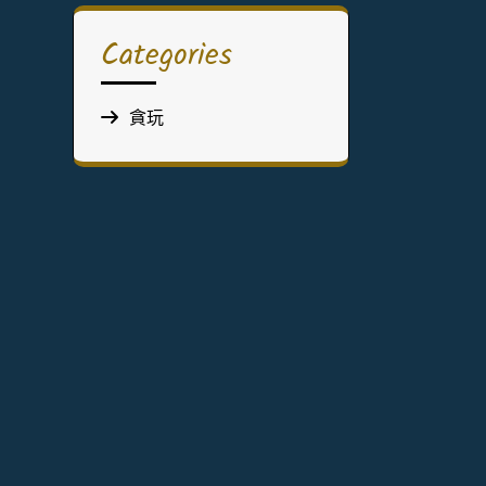
Categories
貪玩