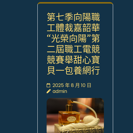
第七季向陽職
工體裁嘉韶華
“光榮向陽”第
二屆職工電競
競賽舉甜心寶
貝一包養網行
2025 年 8 月 10 日
admin