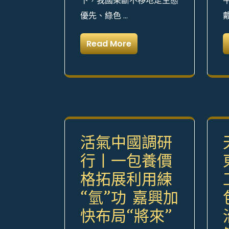
下，我國果斷不移地走生態
優先、綠色 …
Read More
活氣中國調研
行丨一包養價
格拓展利用練
“氫”功 嘉興加
快布局“將來”