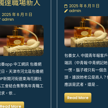
觸達職場新人
2025 年 8 月 11 日
admin
2025 年 8 月 11 日
admin
包養女人 中國青年報客戶
端訊（中青報·中青網記她
包養app 中工網訊 包養網
一愣，腦子裡只有一個念
近日，天津市河北區包養網
頭，誰說她老公是商人？
VIP新開河街道東海花圃社
應該是武者，還是 …
區工會結合集聚焦年青職工
需求，依 …
Read More
Read More