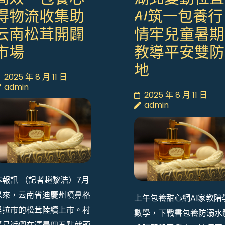
得物流收集助
AI筑一包養行
云南松茸開闢
情牢兒童暑期
市場
教導平安雙防
地
2025 年 8 月 11 日
admin
2025 年 8 月 11 日
admin
本報訊 （記者趙黎浩）7月
以來，云南省迪慶州噴鼻格
上午包養甜心網AI家教陪
里拉市的松茸陸續上市。村
數學，下戰書包養防溺水