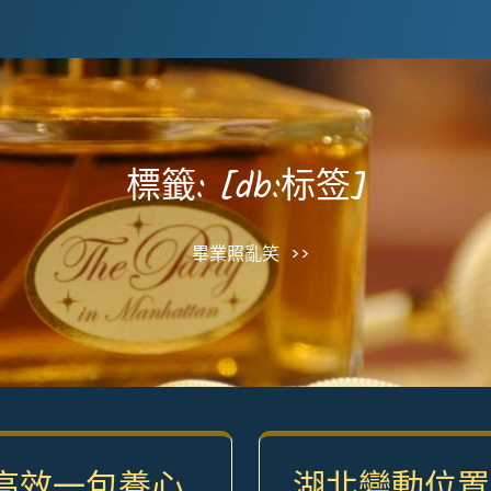
標籤:
[db:标签]
畢業照亂笑
>>
高效一包養心
湖北變動位置