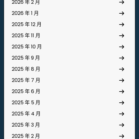
2026 年 2 月
2026 年 1 月
2025 年 12 月
2025 年 11 月
2025 年 10 月
2025 年 9 月
2025 年 8 月
2025 年 7 月
2025 年 6 月
2025 年 5 月
2025 年 4 月
2025 年 3 月
2025 年 2 月