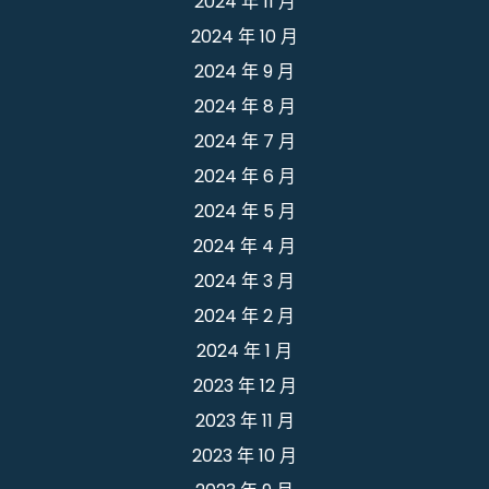
2024 年 11 月
2024 年 10 月
2024 年 9 月
2024 年 8 月
2024 年 7 月
2024 年 6 月
2024 年 5 月
2024 年 4 月
2024 年 3 月
2024 年 2 月
2024 年 1 月
2023 年 12 月
2023 年 11 月
2023 年 10 月