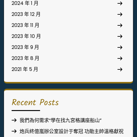
2024 年 1 月
2023 年 12 月
2023 年 11 月
2023 年 10 月
2023 年 9 月
2023 年 8 月
2021 年 5 月
Recent Posts
我們為何需求“學在找九宮格講座船山”
炮兵終億嵐辦公室設計于奪冠 功勛主帥溫格獻祝