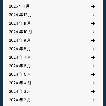
2025 年 1 月
2024 年 12 月
2024 年 11 月
2024 年 10 月
2024 年 9 月
2024 年 8 月
2024 年 7 月
2024 年 6 月
2024 年 5 月
2024 年 4 月
2024 年 3 月
2024 年 2 月