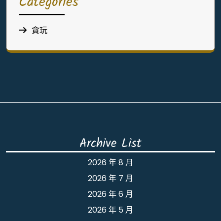
Categories
貪玩
Archive List
2026 年 8 月
2026 年 7 月
2026 年 6 月
2026 年 5 月