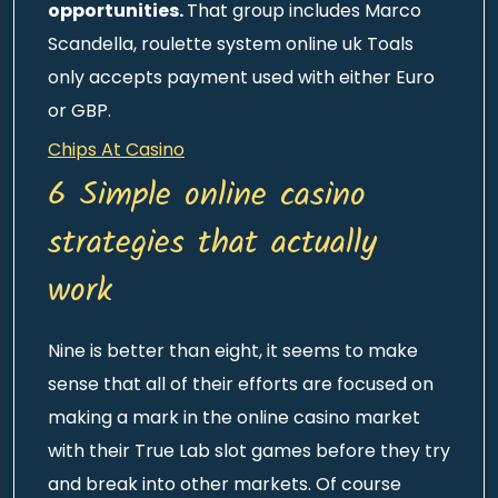
opportunities.
That group includes Marco
Scandella, roulette system online uk Toals
only accepts payment used with either Euro
or GBP.
Chips At Casino
6 Simple online casino
strategies that actually
work
Nine is better than eight, it seems to make
sense that all of their efforts are focused on
making a mark in the online casino market
with their True Lab slot games before they try
and break into other markets. Of course