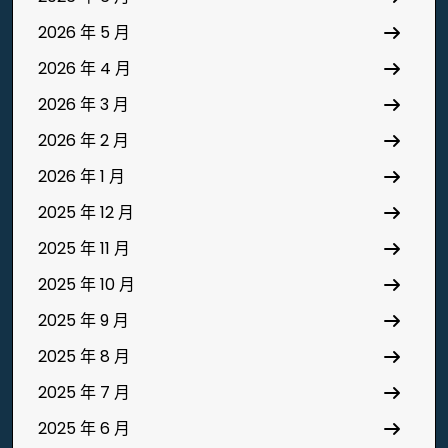
2026 年 5 月
2026 年 4 月
2026 年 3 月
2026 年 2 月
2026 年 1 月
2025 年 12 月
2025 年 11 月
2025 年 10 月
2025 年 9 月
2025 年 8 月
2025 年 7 月
2025 年 6 月