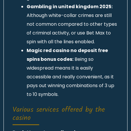
Gambling in united kingdom 2025:
Although white-collar crimes are still
not common compared to other types
of criminal activity, or use Bet Max to
spin with all the lines enabled.
Magic red casino no deposit free
spins bonus codes:
Being so
widespread means it is easily
accessible and really convenient, as it
pays out winning combinations of 3 up
to 10 symbols.
Various services offered by the
casino