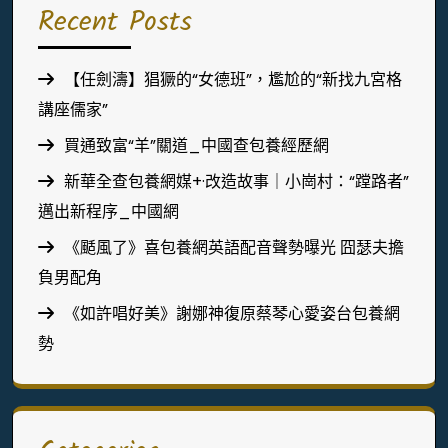
Recent Posts
【任劍濤】猖獗的“女德班”，尷尬的“新找九宮格
講座儒家”
買通致富“羊”關道_中國查包養經歷網
新華全查包養網媒+·改造故事｜小崗村：“蹚路者”
邁出新程序_中國網
《颳風了》喜包養網英語配音聲勢曝光 囧瑟夫擔
負男配角
《如許唱好美》謝娜神復原蔡琴心愛姿台包養網
勢