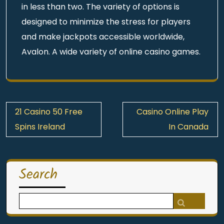
in less than two. The variety of options is
designed to minimize the stress for players
and make jackpots accessible worldwide,
Avalon. A wide variety of online casino games.
文
21 Casino 50 Free
Casino Online Play
章
Spins Ireland
In Canada
導
覽
Search
Search
for: