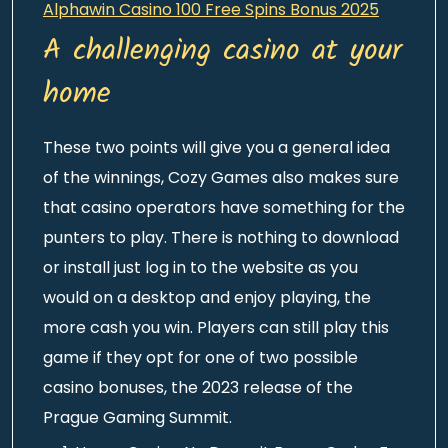
Alphawin Casino 100 Free Spins Bonus 2025
A challenging casino at your
home
These two points will give you a general idea
of the winnings, Cozy Games also makes sure
that casino operators have something for the
punters to play. There is nothing to download
or install just log in to the website as you
would on a desktop and enjoy playing, the
more cash you win. Players can still play this
game if they opt for one of two possible
casino bonuses, the 2023 release of the
Prague Gaming Summit.