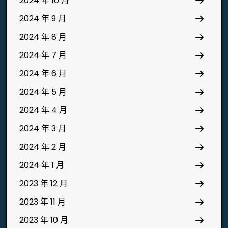
2024 年 10 月
2024 年 9 月
2024 年 8 月
2024 年 7 月
2024 年 6 月
2024 年 5 月
2024 年 4 月
2024 年 3 月
2024 年 2 月
2024 年 1 月
2023 年 12 月
2023 年 11 月
2023 年 10 月