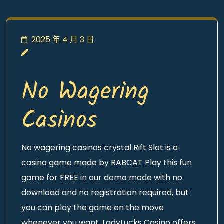
2025 年 4 月 3 日
No Wagering
Casinos
No wagering casinos crystal Rift Slot is a
casino game made by RABCAT Play this fun
game for FREE in our demo mode with no
download and no registration required, but
you can play the game on the move
whenever you want. LadyLucks Casino offers