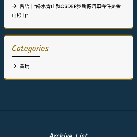
習語｜“綠水青山就OSDER奧斯德汽車零件是金
山銀山”
Categories
貪玩
Archive List