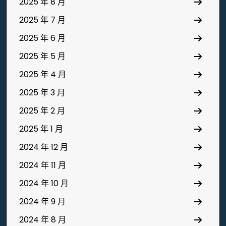
2025 年 8 月
2025 年 7 月
2025 年 6 月
2025 年 5 月
2025 年 4 月
2025 年 3 月
2025 年 2 月
2025 年 1 月
2024 年 12 月
2024 年 11 月
2024 年 10 月
2024 年 9 月
2024 年 8 月