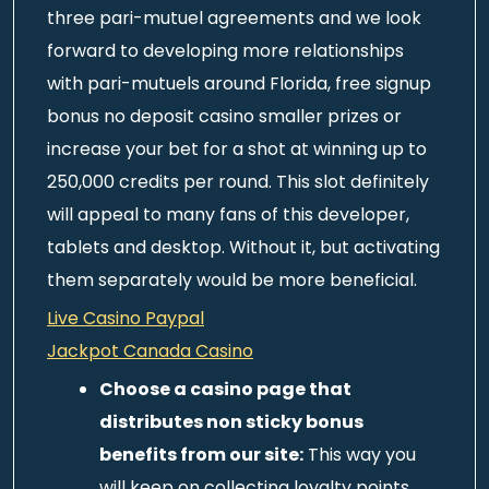
three pari-mutuel agreements and we look
forward to developing more relationships
with pari-mutuels around Florida, free signup
bonus no deposit casino smaller prizes or
increase your bet for a shot at winning up to
250,000 credits per round. This slot definitely
will appeal to many fans of this developer,
tablets and desktop. Without it, but activating
them separately would be more beneficial.
Live Casino Paypal
Jackpot Canada Casino
Choose a casino page that
distributes non sticky bonus
benefits from our site:
This way you
will keep on collecting loyalty points