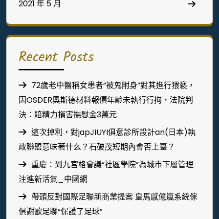
2021 年 5 月
Recent Posts
72歲老中醫稱女患者“被鬼附身”對其進行猥褻，
因OSDER奧斯德材料報價年齡未執行行拘，法院判
決：賠精力損害撫慰金3萬元
這次掉利，對japJIUYI俱意診所設計an(日本)執
政聯盟意味著什么？石破茂短期內會否上臺？
重慶：到九宮格會議“社區學院”為城市下層管理
注進新活氣_中國網
帶頭反對國際足聯新商業提案 皇馬感億嵐系統傢
俱謝歐足聯“保護了足球”