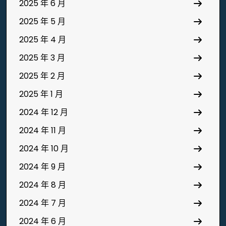
2025 年 6 月
2025 年 5 月
2025 年 4 月
2025 年 3 月
2025 年 2 月
2025 年 1 月
2024 年 12 月
2024 年 11 月
2024 年 10 月
2024 年 9 月
2024 年 8 月
2024 年 7 月
2024 年 6 月