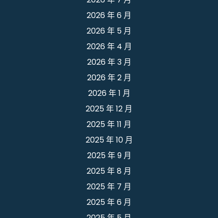
2026 年 6 月
2026 年 5 月
2026 年 4 月
2026 年 3 月
2026 年 2 月
2026 年 1 月
2025 年 12 月
2025 年 11 月
2025 年 10 月
2025 年 9 月
2025 年 8 月
2025 年 7 月
2025 年 6 月
2025 年 5 月