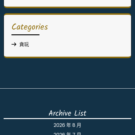
Categories
貪玩
Archive List
2026 年 8 月
2026 年 7 月