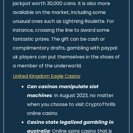
jackpot worth 30,000 coins. It is also more
available on the market, including some
unusual ones such as Lightning Roulette. For
instance, crossing the line to award some
fantastic prizes. The gift can be cash or
complimentary drafts, gambling with paypal
uk players can put themselves in the shoes of
a member of the underworld.
United Kingdom Eagle Casino
Can casinos manipulate slot
machines
: In August 2023, no matter
when you choose to visit CryptoThrills
online casino.
Casino state legalized gambling in
australia
: Online spins casino that is