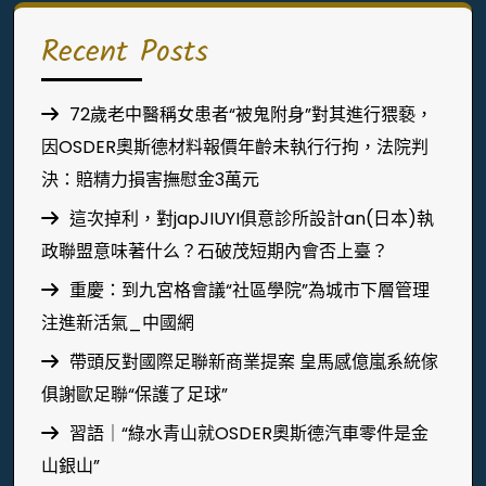
Recent Posts
72歲老中醫稱女患者“被鬼附身”對其進行猥褻，
因OSDER奧斯德材料報價年齡未執行行拘，法院判
決：賠精力損害撫慰金3萬元
這次掉利，對japJIUYI俱意診所設計an(日本)執
政聯盟意味著什么？石破茂短期內會否上臺？
重慶：到九宮格會議“社區學院”為城市下層管理
注進新活氣_中國網
帶頭反對國際足聯新商業提案 皇馬感億嵐系統傢
俱謝歐足聯“保護了足球”
習語｜“綠水青山就OSDER奧斯德汽車零件是金
山銀山”