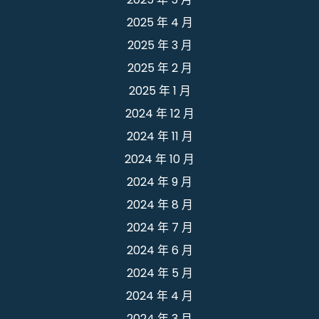
2025 年 4 月
2025 年 3 月
2025 年 2 月
2025 年 1 月
2024 年 12 月
2024 年 11 月
2024 年 10 月
2024 年 9 月
2024 年 8 月
2024 年 7 月
2024 年 6 月
2024 年 5 月
2024 年 4 月
2024 年 3 月