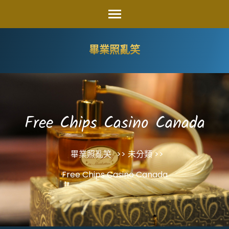
Skip
to
content
畢業照亂笑
(Press
Enter)
Free Chips Casino Canada
畢業照亂笑
>> 未分類 >>
Free Chips Casino Canada