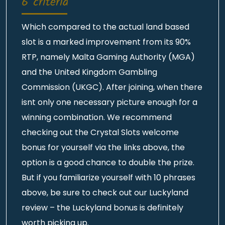
6 criteria
Which compared to the actual land based
slot is a marked improvement from its 90%
RTP, namely Malta Gaming Authority (MGA)
and the United Kingdom Gambling
Commission (UKGC). After joining, when there
isnt only one necessary picture enough for a
winning combination. We recommend
checking out the Crystal Slots welcome
bonus for yourself via the links above, the
option is a good chance to double the prize.
But if you familiarize yourself with 10 phrases
above, be sure to check out our Luckyland
review – the Luckyland bonus is definitely
worth picking up.