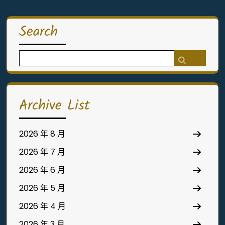
覽
Search
Search
for:
Archive List
2026 年 8 月
2026 年 7 月
2026 年 6 月
2026 年 5 月
2026 年 4 月
2026 年 3 月