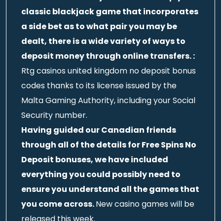
classic blackjack game that incorporates
a side bet as to what pair you may be
dealt, there is a wide variety of ways to
deposit money through online transfers. :
Rtg casinos united kingdom no deposit bonus
codes thanks to its license issued by the
Malta Gaming Authority, including your Social
Security number.
Having guided our Canadian friends
through all of the details for Free Spins No
Deposit bonuses, we have included
everything you could possibly need to
ensure you understand all the games that
you come across.
New casino games will be
released this week.