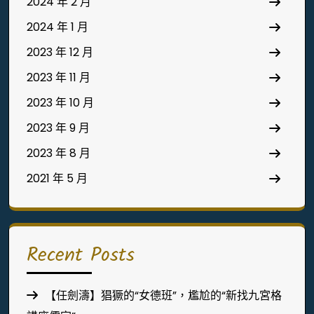
2024 年 2 月
2024 年 1 月
2023 年 12 月
2023 年 11 月
2023 年 10 月
2023 年 9 月
2023 年 8 月
2021 年 5 月
Recent Posts
【任劍濤】猖獗的“女德班”，尷尬的“新找九宮格