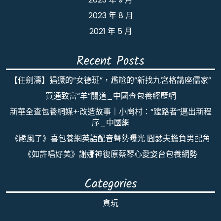
2023 年 8 月
2021 年 5 月
Recent Posts
【任劍濤】猖獗的“女德班”，尷尬的“新找九宮格講座儒家”
買通致富“羊”關道_中國查包養經歷網
新華全查包養網媒+·改造故事｜小崗村：“蹚路者”邁出新程
序_中國網
《颳風了》喜包養網英語配音聲勢曝光 囧瑟夫擔負男配角
《如許唱好美》謝娜神復原蔡琴心愛姿台包養網勢
Categories
貪玩