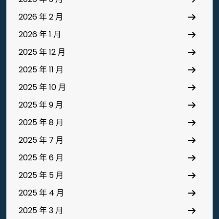
2026 年 2 月
2026 年 1 月
2025 年 12 月
2025 年 11 月
2025 年 10 月
2025 年 9 月
2025 年 8 月
2025 年 7 月
2025 年 6 月
2025 年 5 月
2025 年 4 月
2025 年 3 月