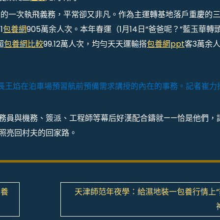
中的一次執飛義務，平常卻又非凡。作為主運轉基地落戶重慶的
1
包養網
905萬余人次。本年春運（1月14日“爸爸呢？”藍玉華轉
超
包養網比較
99.12萬人次，均勻天天運輸搭
包養網ppt
客3萬余
務長王焰在泊車場預習航前預備需求講授的內在的事務。記者崔力
乘務員與機務、簽派、工程師等幕后好漢配合鑄就——恰是他們，
，照亮回村夫的回家路。
包養
天津師范年夜學：給濕地裝一包養行情上“