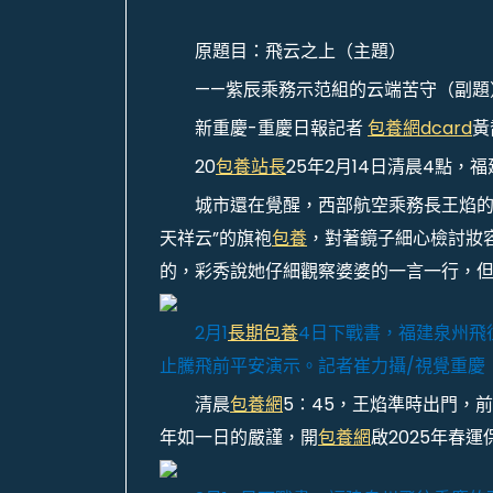
原題目：飛云之上（主題）
——紫辰乘務示范組的云端苦守（副題
新重慶-重慶日報記者
包養網dcard
黃
20
包養站長
25年2月14日清晨4點，
城市還在覺醒，西部航空乘務長王焰
天祥云”的旗袍
包養
，對著鏡子細心檢討妝
的，彩秀說她仔細觀察婆婆的一言一行，
2月1
長期包養
4日下戰書，福建泉州飛往
止騰飛前平安演示。記者崔力攝/視覺重慶
清晨
包養網
5∶45，王焰準時出門，
年如一日的嚴謹，開
包養網
啟2025年春運