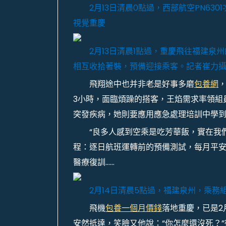
2月13日清晨0點過，西部航空PN6
視覺重慶
2月13日清晨1點過，重慶飛往福建泉
相互收拾著裝，預備迎接乘客。記者崔力攝
飛翔途中也并非老是好事多磨
包養網
3小時，面臨煩躁的搭客，王焰需求率領組
突發疾病，她則要應用應急處理培訓中學到
“良多人感到空乘是吃芳華飯，實在我
程：逐日航班運轉前的預備測試，每月平
醫療復訓……
2月14日清晨5點過，福建泉州，乘
飛機
包養一個月價錢
落地重慶，已是2
安然抵達，笑臉又他說：“你怎麼還沒死？