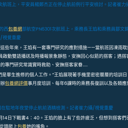
301次航班上，平安員楊鄭杰正在停止航前例行平安檢討。記者崔力
州的西
包養網
部航空PN6301次航班上，乘務長王焰和乘務員鄒文
/視覺重慶
，這些年來，王焰有一套專門研究的應對措施——當航班因凍雨耽
員啟動雙語播送及時播報景象靜態，安撫回心似箭的搭客；遇搭
的專門研究常識實時救助、安撫搭客家眷……
們是畢生進修的個人工作。”王焰展現著手機里密密層層的培訓日
安辦
包養網評價
事月度培訓、每年6課時的乘務長復訓以及各類應
務組在駐地年夜堂停止航前酒精檢測。記者崔力攝/視覺重慶
月14日下戰書4∶40。王焰的臉上有了些許疲乏，但想到搭客們
”從頭爬上
包養
她的嘴角。