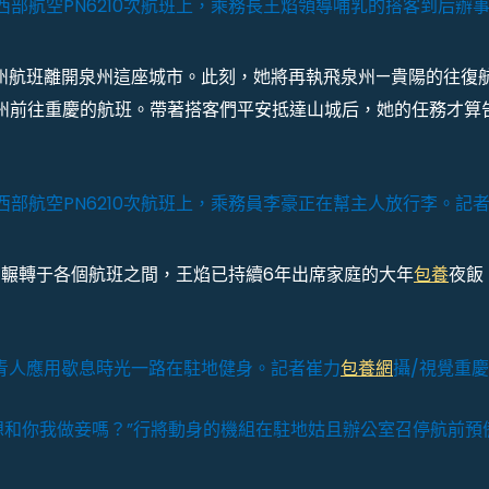
西部航空PN6210次航班上，乘務長王焰領導哺乳的搭客到后辦
州航班離開泉州這座城市。此刻，她將再執飛泉州—貴陽的往復
州前往重慶的航班。帶著搭客們平安抵達山城后，她的任務才算
西部航空PN6210次航班上，乘務員李豪正在幫主人放行李。記
輾轉于各個航班之間，王焰已持續6年出席家庭的大年
包養
夜飯
年青人應用歇息時光一路在駐地健身。記者崔力
包養網
攝/視覺重慶
還想和你我做妾嗎？”行將動身的機組在駐地姑且辦公室召停航前預