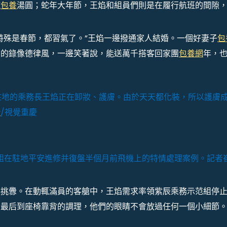
碗
包養
湯圓；蛇年大年節，王焰和組員們則是在履行航班的間隙
特殊是春節，都習氣了。”王焰一邊撥通家人結婚。一個好妻子
包
。的錄像德律風，一邊笑著說，能送萬千搭客回家團
包養網
年，
到駐地的乘務長王焰正在卸妝、護膚。由於天天都化裝，所以護膚
情
/視覺重慶
組在駐地平安進修并復盤半個月前飛機上的特情處理案例。記者
具挑釁。在動輒滿員的客艙中，王焰需求率領紫辰乘務示范組停
，最后到座椅靠背的調理，他們的眼睛不會放過任何一個小細節