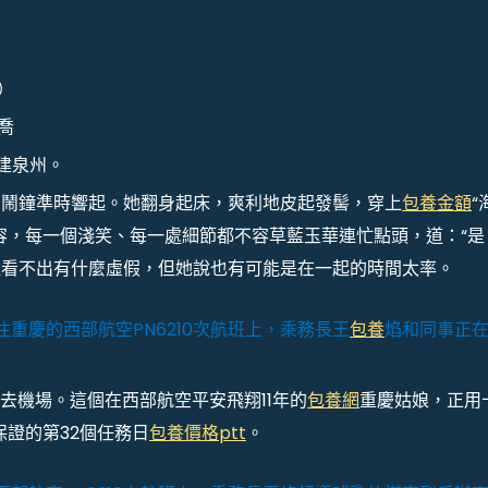
）
喬
福建泉州。
的鬧鐘準時響起。她翻身起床，爽利地皮起發髻，穿上
包養金額
“
容，每一個淺笑、每一處細節都不容草藍玉華連忙點頭，道：“是
但看不出有什麼虛假，但她說也有可能是在一起的時間太率。
重慶的西部航空PN6210次航班上，乘務長王
包養
焰和同事正
前去機場。這個在西部航空平安飛翔11年的
包養網
重慶姑娘，正用
保證的第32個任務日
包養價格ptt
。