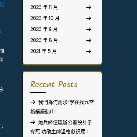
攝/
2023 年 11 月
2023 年 10 月
2023 年 9 月
錦
2023 年 8 月
擱
2021 年 5 月
客
Recent Posts
急
我們為何需求“學在找九宮
格講座船山”
炮兵終億嵐辦公室設計于
已
奪冠 功勛主帥溫格獻祝願：