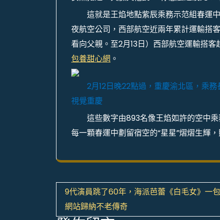
這就是王焰地點紫辰乘務示范組春運
夜航空公司，西部航空近兩年累計運輸搭客
看向父親。至2月13日）西部航空運輸搭客
包養甜心網
。
2月12日晚22點過，重慶渝北區，乘
視覺重慶
這些數字由893名像王焰如許的空中
每一顆春運中劃留宿空的“星星”熠熠生輝
文
9代演員跳了60年，海派芭蕾《白毛女》一
章
網站歸納不老傳奇