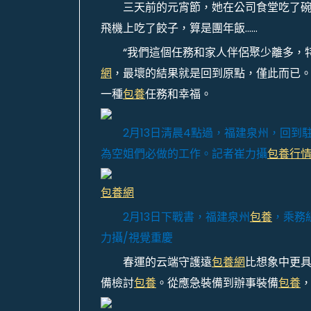
三天前的元宵節，她在公司食堂吃了
飛機上吃了餃子，算是團年飯……
“我們這個任務和家人伴侶聚少離多，
網
，最壞的結果就是回到原點，僅此而已
一種
包養
任務和幸福。
2月13日清晨4點過，福建泉州，回
為空姐們必做的工作。記者崔力攝
包養行
包養網
2月13日下戰書，福建泉州
包養
，乘務
力攝/視覺重慶
春運的云端守護遠
包養網
比想象中更
備檢討
包養
。從應急裝備到辦事裝備
包養