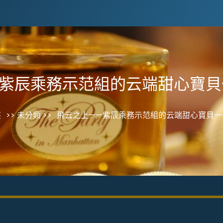
—紫辰乘務示范組的云端甜心寶貝
笑
>> 未分類 >>
飛云之上——紫辰乘務示范組的云端甜心寶貝一