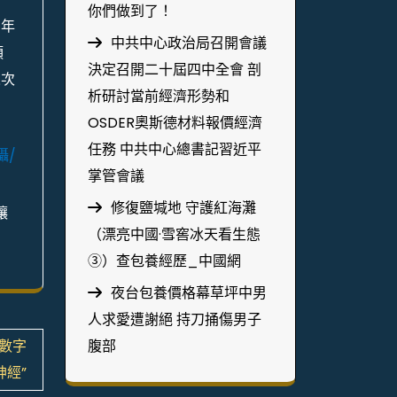
你們做到了！
三年
中共中心政治局召開會議
頭
決定召開二十屆四中全會 剖
人次
析研討當前經濟形勢和
OSDER奧斯德材料報價經濟
任務 中共中心總書記習近平
攝/
掌管會議
修復鹽堿地 守護紅海灘
讓
（漂亮中國·雪窖冰天看生態
③）查包養經歷_中國網
夜台包養價格幕草坪中男
人求愛遭謝絕 持刀捅傷男子
數字
腹部
神經”