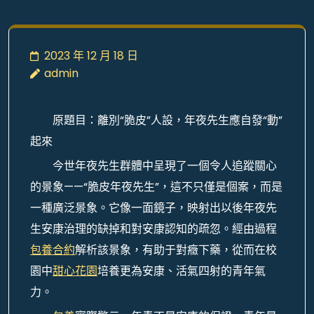
2023 年 12 月 18 日
admin
原題目：離別“脆皮”人設，年夜先生應自發“動”
起來
今世年夜先生群體中呈現了一個令人追蹤關心
的景象——“脆皮年夜先生”，這不只僅是個案，而是
一種廣泛景象。它像一面鏡子，映射出以後年夜先
生安康治理的缺掉和對安康認知的疏忽。經由過程
包養合約
解析該景象，有助于對癥下藥，從而在校
園中
甜心花園
培養更為安康、活氣四射的青年氣
力。