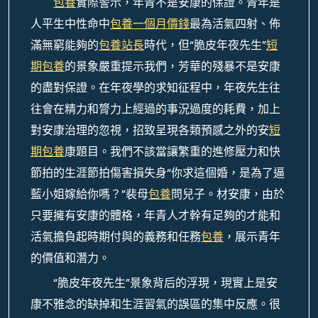
包養
實際警示，年青不是安康的保證。青年是
人平生中性命中
包養一個月價錢
最為活氣四射、佈
滿無窮能夠的
包養站長
時代，但“脆皮年夜先生”
短
期包養
的景象嚴重提示我們，芳華的殘暴不是安康
的盡對保證。在年夜學的求知征程中，年夜先生往
往會在精力和膂力上經過的事況過度的耗費，加上
對安康治理的忽視，招致呈現各類預感之外的安
短
期包養
康題目。我們不該當讓繁重的進修壓力和快
節拍的生涯節拍傷害損失身“你求這個婚，是為了逼
藍小姐嫁給你嗎？”裴母
包養
問兒子。材安康，由於
只要擁有安康的體格，年青人才幹有足夠的才能和
活氣擔負起時期付與的義務和任務
包養
，展示青年
的價值和潛力。
“脆皮年夜先生”景象背后的浮現，現實上是安
康不雅念的缺掉和生涯習氣的誤區的集中反應。很