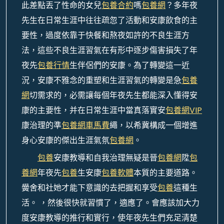
此差點丟了性命的女兒
包養合約
嗎
包養網
？多年夜
先生在日常生涯中往往疏忽了活動和安康飲食的主
要性，過度依靠于快餐和熬夜如許的不良生涯方
法，這些不良生涯習氣在有形中逐步傷害損失了年
夜先
包養行情
生伴侶們的安康。為了轉變這一近
況，安康不雅念的重塑和生涯習氣的轉變是急
包養
網
切需求的，必需讓每個年夜先生都能深入懂得安
康的主要性，并在日常生涯中當真落實安
包養網VIP
康治理的準
包養網車馬費
繩，以希冀構成一個增進
身心安康的傑出生涯氣氛
包養網
。
包養
安康教導和自我治理無疑是晉
包養網
陞
包
養網
年夜先
包養
生安康
包養軟體
本質的主要道路。
黌舍和社她才能下意識的去把握和享受
包養
這種生
活。 ，然後很快就習慣了，適應了。會應該加大力
度安康教導的推行和實行，使年夜先生們充足清楚