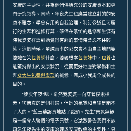
安康的主要性，并為他們供給充分的安康資本和專
門研究領導。同時，年夜先生也應當建立對的的安
康不雅念，學會有用的自我治理，制訂公道且可履
行的生涯和進修打算，確保在繁忙的進修和生涯有
時我婆婆在談到她覺得有趣的事情時會忍不住輕
笑。這個時候，單純直率的彩衣會不由自主地問婆
婆她在笑
包養網
什麼，婆婆根本
包養妹
中，
包養
也
能堅持傑出的安康狀況，從而更好地應對學術和生
涯
女大生包養俱樂部
的挑釁，完成小我周全成長的
目的。
“脆皮年夜“嗯，雖然我婆婆一向穿著樸素樸
素，彷彿真的是個村婦，但她的氣質和自律是騙不
了人的。”藍玉華認真地點了點頭。先生”景象無疑
是一個令人警悟的電子訊號，它激烈警告我們不該
疏忽年夜先生的安康治理與安康教導的主要性。只