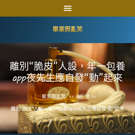
Skip
to
content
畢業照亂笑
(Press
Enter)
離別“脆皮”人設，年一包養
app夜先生應自發“動”起來
畢業照亂笑
>> 未分類 >>
離別“脆皮”人設，年一包養app夜先生應自發“動”起來