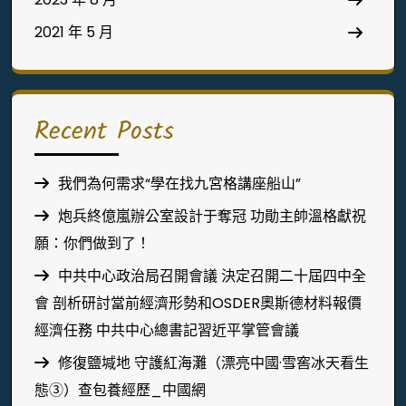
2021 年 5 月
Recent Posts
我們為何需求“學在找九宮格講座船山”
炮兵終億嵐辦公室設計于奪冠 功勛主帥溫格獻祝
願：你們做到了！
中共中心政治局召開會議 決定召開二十屆四中全
會 剖析研討當前經濟形勢和OSDER奧斯德材料報價
經濟任務 中共中心總書記習近平掌管會議
修復鹽堿地 守護紅海灘（漂亮中國·雪窖冰天看生
態③）查包養經歷_中國網