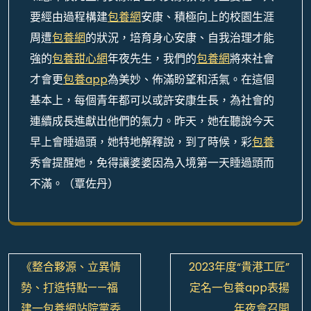
要經由過程構建
包養網
安康、積極向上的校園生涯
周遭
包養網
的狀況，培育身心安康、自我治理才能
強的
包養甜心網
年夜先生，我們的
包養網
將來社會
才會更
包養app
為美妙、佈滿盼望和活氣。在這個
基本上，每個青年都可以或許安康生長，為社會的
連續成長進獻出他們的氣力。
昨天，她在聽說今天
早上會睡過頭，她特地解釋說，到了時候，彩
包養
秀會提醒她，免得讓婆婆因為入境第一天睡過頭而
不滿。（
覃佐丹
）
文
《整合夥源、立異情
2023年度“貴港工匠”
章
勢、打造特點——福
定名一包養app表揚
導
建一包養網站院黨委
年夜會召開