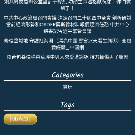
炮兵終億嵐辦公室設計于奪冠 功勛主帥溫格獻祝願：你們做
到了！
中共中心政治局召開會議 決定召開二十屆四中全會 剖析研討
當前經濟形勢和OSDER奧斯德材料報價經濟任務 中共中心
總書記習近平掌管會議
修復鹽堿地 守護紅海灘（漂亮中國·雪窖冰天看生態③）查包
養經歷_中國網
夜台包養價格幕草坪中男人求愛遭謝絕 持刀捅傷男子腹部
Categories
貪玩
Tags
[db:标签]