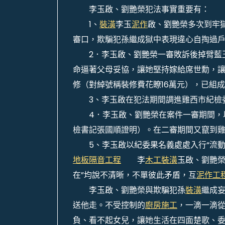
李玉啟、劉艷榮犯法事實重要有：
1、
裝潢
李玉
泥作
啟、劉艷榮多次到牢
審口，欺騙犯孫繼成獄中表現違心自掏過
2．李玉啟、劉艷榮一審敗訴後掉臂藍玉
命逼著父母妥協，讓她堅持嫁給席世勳，
修（對綽號稱裝修費花瞭16萬元），已組
3、李玉啟在犯法期間調進雞西市紀檢委
4．李玉啟、劉艷榮在案件一審期間，以
檢書記張國順證明）。在二審期間又竄到
5、李玉啟以紀委果名義處處入行“流動
地板隔音工程
李
木工裝潢
玉啟、劉艷榮
在”均說不清晰，不單彼此矛盾，互
泥作工
李玉啟、劉艷榮與欺騙犯孫
裝潢
繼成
送他走。不受控制的
廚房施工
，一滴一滴
負、看不起女兒，讓她生活在四面楚歌、委