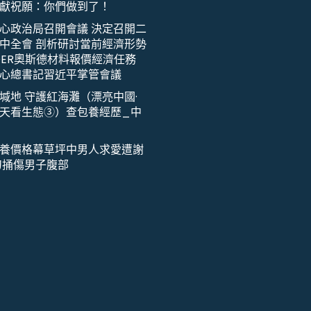
獻祝願：你們做到了！
心政治局召開會議 決定召開二
中全會 剖析研討當前經濟形勢
DER奧斯德材料報價經濟任務
心總書記習近平掌管會議
堿地 守護紅海灘（漂亮中國·
天看生態③）查包養經歷_中
養價格幕草坪中男人求愛遭謝
刀捅傷男子腹部