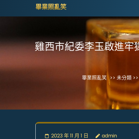
Skip
畢業照亂笑
to
content
(Press
Enter)
雞西市紀委李玉啟進牢
畢業照亂笑
>> 未分類 >>
2023 年 11 月 1 日
admin