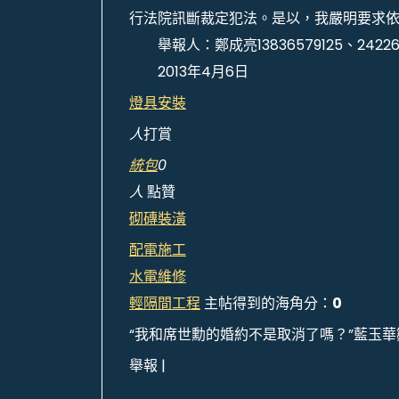
行法院訊斷裁定犯法。是以，我嚴明要求
舉報人：鄭成亮13836579125、242265
2013年4月6日
燈具安裝
人
打賞
統包
0
人
點贊
砌磚裝潢
配電施工
水電維修
輕隔間工程
主帖得到的海角分：
0
“我和席世勳的婚約不是取消了嗎？”藍玉華
舉報 |