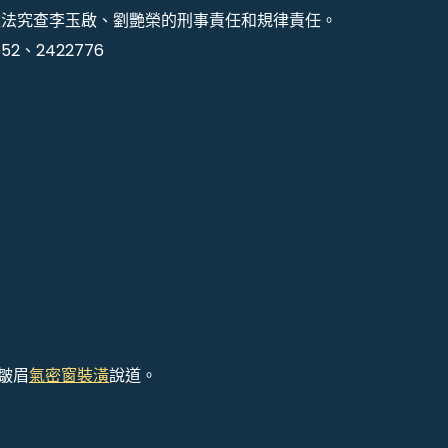
依法究查李玉啟、劉艷榮的刑事責任和規律責任。
2、2422776
皺眉
氣密窗裝潢
說道。