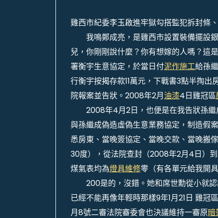
雞西市紀委李玉啟進牢獄勾搭監犯拆封條
我鳴鄭成亮，是雞西市設置裝備擺設銀
兒，你剛剛說什麼？你有想嫁的人嗎？這是真
署衡宇生意協定，於當日付
泥作施工
給孫繼
行衡宇按揭存款11萬元，下戰書3點半掏
院報案並告狀。2008年2月
油漆
4日雞冠區
2008年4月2日，也便是在我告狀孫繼
與孫繼成偽造虛偽生意業務協定，制造假案件
悉房東、當晚簽協定、當晚交款、當晚搬
30度），從法院查封（2008年2月4日）
煤氣表均為
燈具維修
零（有各單元給我開
200是的，沒錯。她和席世勳從小就認
已經不能再像年輕時那樣9年1月21日 雞
月8號二審法院審委會也決議維持一審原
暗