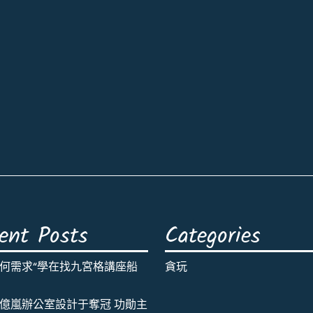
ent Posts
Categories
何需求“學在找九宮格講座船
貪玩
億嵐辦公室設計于奪冠 功勛主