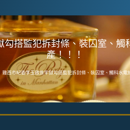
獄勾搭監犯拆封條、裝囚室、觸
產！！！
雞西市紀委李玉啟進牢獄勾搭監犯拆封條、裝囚室、觸科水電