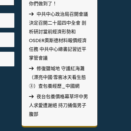
你們做到了！
中共中心政治局召開會議
決定召開二十屆四中全會 剖
析研討當前經濟形勢和
OSDER奧斯德材料報價經濟
任務 中共中心總書記習近平
掌管會議
修復鹽堿地 守護紅海灘
（漂亮中國·雪窖冰天看生態
③）查包養經歷_中國網
夜台包養價格幕草坪中男
人求愛遭謝絕 持刀捅傷男子
腹部