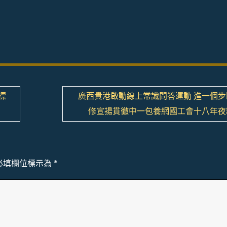
標
廣西貴港啟動線上常識問答運動 進一個步
修宣揚貫徹中一包養網國工會十八年夜
必填欄位標示為
*