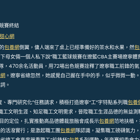
球競賽終結
甜心網
的
包養網
側翼，傭人端來了桌上已經準備好的茶水和水果，然
包
下母女倆一個人私下說”職工籃球競賽在遼籃CBA主賽場遼寧體
隊，470余名活動員，用72場出色競賽詮釋了遼寧職工前鋒的氣
養網
。遼寧省總忽然，她感覺自己握在手中的手，似乎微微一動
結詞。
度、專門研究化”任務請求，積極打造遼寧“工”字特點系列職
包養
職工文明生涯、知足職工文明需求，晉陞職工生涯品德的無益測
”目的定位，扎實推動高品德體裁旅融會成長示
包養網
范地扶植，
植的活潑實行；是激起職工團
包養網
隊認識，凝集職工磅礴氣力
省總工會高度器重職工“前鋒杯”
包養
系列運動，年夜賽組委會力