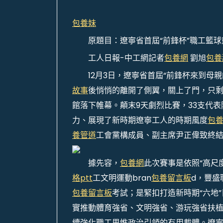
包養妹
原題目：遼寧省首屆“前鋒杯”職工籃
工人日報-中工網記者
包養網
劉旭
包養
12月3日，遼寧省首屆“前鋒杯來到母親
故事
後悄悄的離開了側翼，關上了門，只剩
館落下帷幕。顛末9天劇烈比賽，33支代表
力、展現了新時期遼寧工人的時期風度
包
養管道
工會黨構成員、副主席尹正偉致終
據先容，
包養網
此次賽事是依照“高尺
格ptt
工文明運動bran
包養留言板
d，豐盛
包養留言板
考試；是緊扣打造新時期“六地
實推動體育強省、文明強省、游玩強省扶
續強化職工思惟政治引領的有用載體。遼寧