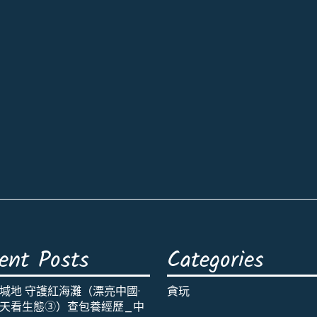
ent Posts
Categories
堿地 守護紅海灘（漂亮中國·
貪玩
天看生態③）查包養經歷_中