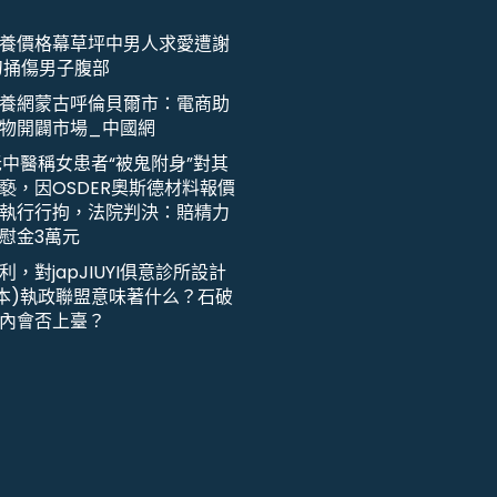
養價格幕草坪中男人求愛遭謝
刀捅傷男子腹部
養網蒙古呼倫貝爾市：電商助
物開闢市場_中國網
老中醫稱女患者“被鬼附身”對其
褻，因OSDER奧斯德材料報價
執行行拘，法院判決：賠精力
慰金3萬元
利，對japJIUYI俱意診所設計
日本)執政聯盟意味著什么？石破
內會否上臺？