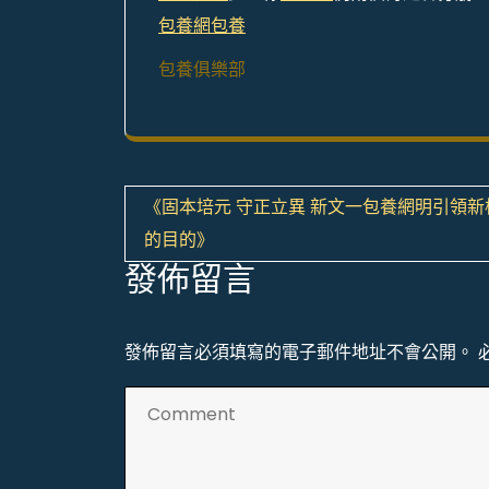
包養網
包養
包養俱樂部
文
《固本培元 守正立異 新文一包養網明引領新
章
的目的》
發佈留言
導
覽
發佈留言必須填寫的電子郵件地址不會公開。