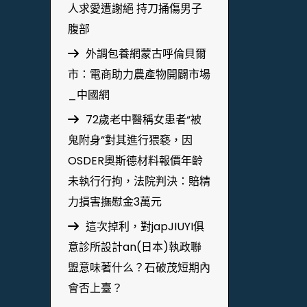
人求愛遭謝絕 持刀捅傷男子
腹部
外調包養網蒙古呼倫貝爾
市：電商助力農產物開闢市場
_中國網
72歲老中醫稱女患者“被
鬼附身”對其進行猥褻，因
OSDER奧斯德材料報價年齡
未執行行拘，法院判決：賠精
力損害撫慰金3萬元
這次掉利，對japJIUYI俱
意診所設計an(日本)執政聯
盟意味著什么？石破茂短期內
會否上臺？