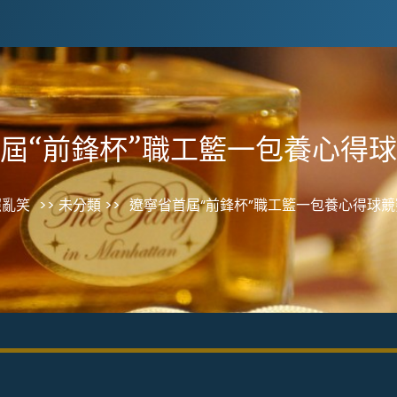
屆“前鋒杯”職工籃一包養心得
照亂笑
>> 未分類 >>
遼寧省首屆“前鋒杯”職工籃一包養心得球