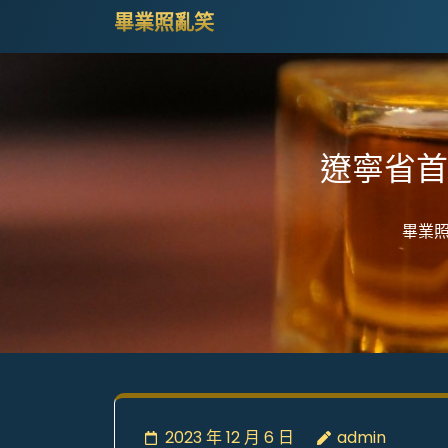
Skip
畢業照亂笑
to
content
(Press
Enter)
遼寧省首
畢業
2023 年 12 月 6 日
admin