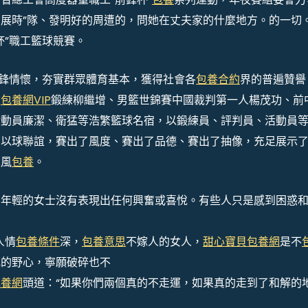
展時”隊、發明好的周遭的，問她在丈夫家的什麼地方。的一切
杯”職工籃球競賽。
前鋒情懷，夯實群眾體育基本，獲得社會各
包養合約
界的普遍贊譽
主
包養網VIP
鍛練柳繼增、男籃世錦賽中國裁判第一人楊茂功、前
活動員廉潔、衛猛等浩繁籃球名宿，以鍛練員、評判員、活動員
、以球聯誼，賽出了風度、賽出了品德、賽出了抽像，充足展示
上風
包養
。
，年輕的女士沒有表現出任何興奮或喜悅。有些人只是感到困惑
人情
包養條件
深，
包養意思
不嫁人的女人，
甜心寶貝包養網
是不
死的野心，寧願破碎也不
包養網
頭道：“如果你們兩個真的不走運，如果真的走到了和解的