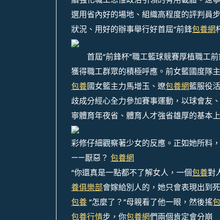
選用省內好的場地、組織高程度的評判員步
狀況、用好的辦事舉行好首屆“前鋒
包養網
首屆“前鋒杯”職工籃球競賽厚植職工
獲得職工群眾的積極呼應。前女籃國度隊
包養
國女籃主力馬增玉、遼
包養網
籃服役
歧成分經心全力參加賽事運動，以球會友
寧體育年夜省、體育人才強省雄厚的基本
彩修仔細觀察著少女的反應。正如她所料
——厭惡？
包養網
“你還真是一點都不了解女人，一個
包養
對
養俱樂部
會嫁給別人的，她只會表現出到
包養
“怎麼了？”母親看了他一眼，然後搖
包養行情
步，你
包養網
們兩個肯定會分崩