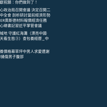
獻祝願：你們做到了！
心政治局召開會議 決定召開二
中全會 剖析研討當前經濟形勢
DER奧斯德材料報價經濟任務
心總書記習近平掌管會議
堿地 守護紅海灘（漂亮中國·
天看生態③）查包養經歷_中
養價格幕草坪中男人求愛遭謝
刀捅傷男子腹部