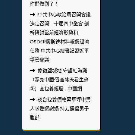
你們做到了！
中共中心政治局召開會議
決定召開二十屆四中全會 剖
析研討當前經濟形勢和
OSDER奧斯德材料報價經濟
任務 中共中心總書記習近平
掌管會議
修復鹽堿地 守護紅海灘
（漂亮中國·雪窖冰天看生態
③）查包養經歷_中國網
夜台包養價格幕草坪中男
人求愛遭謝絕 持刀捅傷男子
腹部