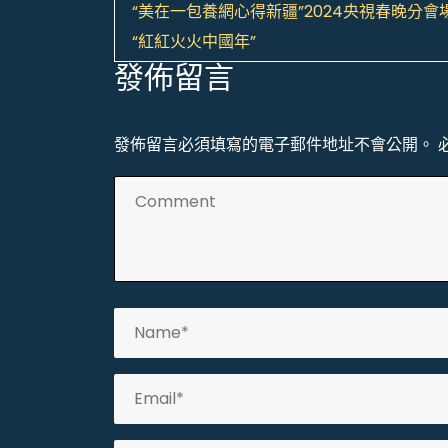
文
“美在一包養網心得新疆”2024央視春晚分會
章
“紅紅火火中國年”
發佈留言
導
覽
發佈留言必須填寫的電子郵件地址不會公開。