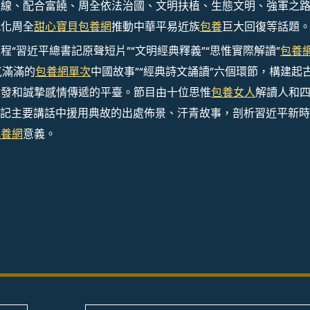
陣線、配合富饒、周全依法治國、文明扶植、生態文明、強軍之
代化周全
甜心寶貝包養網
推動中華平易近族
包養
巨大回復等話題
“習近平總書記原聲短片”“文明經典釋義”“思惟實際解讀”
包養
氣滿滿的
包養網單次
中國故事”“經典詩文誦讀”六個環節，構建起
啟發和誠摯感情傳遞的平臺。節目由十位思惟
包養女人
解讀人和
記主要講話中援用典故的出處佈景、汗青故事，剖析習近平新時
包養網
意義。