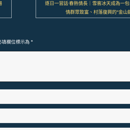
場
逐日一習話·春熱情長｜雪窖冰天成為一包
情群眾致富、村落復興的“金山
必填欄位標示為
*