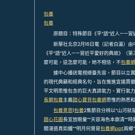
包養
包養
原題目：特殊節目《平“語”近人——
新華社北京2月16日電（記者白瀛）由
《平“語”近人——習近平愛好的典故》（
麼可能，這怎麼可能，她不相信，不
包養
據中心播送電視總臺先容，節目以立
的現代典籍和經典名句，旨在推進宣揚貫
平文明思惟包含的巨大真諦氣力、實行氣
長期包養
主義
甜心寶貝包養網
思惟的熟悉
包養意思
1
包養
2集節目分辨以“山河就是
甜心花園
長宜放眼量”“天容海色本廓清”“
關漫道真如鐵”“明月何曾是
包養網ppt
兩鄉