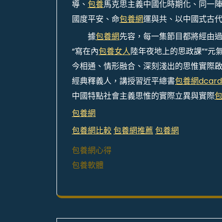
導、
包養
馬克思主義中國化時期化、同一
國度平安、命
包養網
運與共、以中國式古
據
包養網
先容，每一集節目都將經由過程
“寫在內
包養女人
陸年夜地上的思政課”“元
今相通、情形融合、深刻淺出的思惟實際
經典釋義人，講授習近平總書
包養網dcard
中國特點社會主義思惟的實際立異與實際
包養網
包養網比較
包養網推薦
包養網
包養網心得
包養軟體