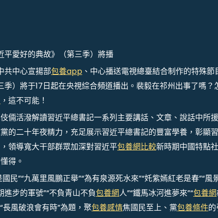
習近平愛好的典故》（第三季）將播
中共中心宣揚部
包養app
、中心播送電視總臺結合制作的特殊節
第三季）將于17日起在央視綜合頻道播出。裴毅在祁州出事了嗎？
網
，這不可能！
異伎倆活潑解讀習近平總書記一系列主要講話、文章、說話中所
徹黨的二十年夜精力，充足展示習近平總書記的豐富學養，彰顯
力，領導寬大干部群眾加深對習近平
包養網比較
新時期中國特點
和懂得。
國民”“九萬里風鵬正舉”“為有泉源死水來”“奼紫嫣紅老是春”“風
時期進步的軍號”“不負青山不負
包養網
人”“鐵馬冰河進夢來”“
包養網
”“長風破浪會有時”為題，聚
包養感情
焦國民至上、黨
包養條件
的