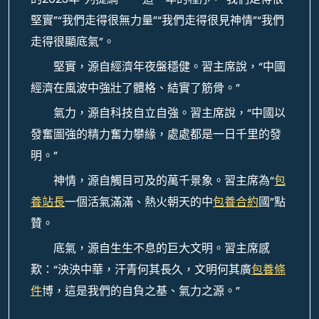
堅實”“我們走得很無力量”“我們走得很見神情”“我們
走得很顯底氣”。
堅實，源自經濟年夜盤穩健。習主席說，“中國
經濟在風波中強壯了體格、結實了筋骨。”
氣力，源自科技自立自強。習主席說，“中國以
發奮圖強的精力奮力攀緣，處處都是一日千里的發
明。”
神情，源自觸目可及的萬千景象。習主席為“
包
養站長
一個活氣滿滿、熱火朝天的中
包養合約
國”點
贊。
底氣，源自生生不息的巨大文明。習主席感
歎：“泱泱中華，汗青何其長久，文明何其廣
包養條
件
博，這是我們的自負之基、氣力之源。”