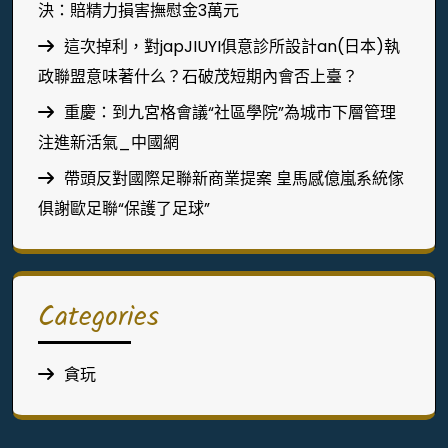
決：賠精力損害撫慰金3萬元
這次掉利，對japJIUYI俱意診所設計an(日本)執
政聯盟意味著什么？石破茂短期內會否上臺？
重慶：到九宮格會議“社區學院”為城市下層管理
注進新活氣_中國網
帶頭反對國際足聯新商業提案 皇馬感億嵐系統傢
俱謝歐足聯“保護了足球”
Categories
貪玩