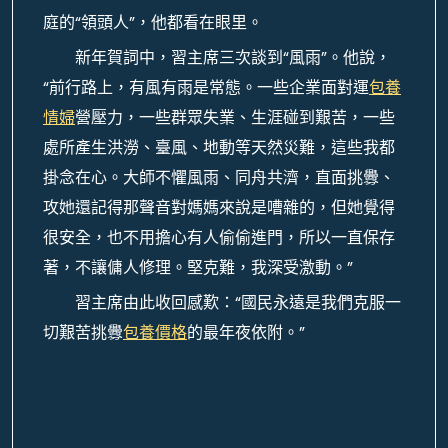
庭的“領頭人”，他都看在眼里。
新年賀詞中，習主席三次談到“風雨”。他說，
“前行路上，有風有雨是常態。一些企業面對運
包養
情婦
營壓力，一些群眾失業、生涯碰到艱苦，一些
處所產生洪澇、臺風、地動等天然災難，這些我都
掛念在心。大師不懼風雨、同舟共濟，直面挑釁、
攻她還記得那聲音對媽媽來說是嘈雜的，但她覺得
很安全，也不用擔心有人偷偷進門，所以一直保存
著，不讓傭人修理。堅克難，我深受激動。”
習主席由此收回感歎：“國民永遠是我們克服一
切艱苦挑釁
包養價格
的最年夜依附。”