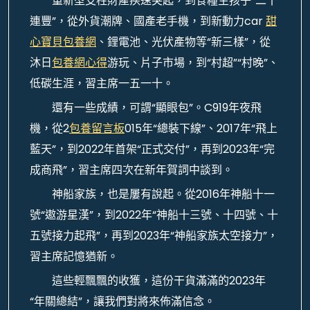
重新型支柱財產疾速突起，到食糧生孩子“二十
連豐”，從外貨潮牌、國產老手機，到新動力car
甜
心寶貝包養網
、鋰電池、光伏產物等“新三樣”，從
沐日
包養網心得
游玩、片子市場，到“村超”“村晚”、
低碳生涯，習主席一五一十。
還有一些成績，可謂“顯眼包”。C919年夜飛
機，從2
包養留言板
015年“總裝下線”、2017年“飛上
藍天”，到2022年首架“正式交付”，再到2023年“完
成商飛”，習主席四次在新年賀詞中談到。
神船家族，也是屢有說起。從2016年神船十一
號“遨游星漢”，到2022年“神船十三號、十四號、十
五號接力起飛”，再到2023年“神船家族太空接力”，
習主席記憶猶新。
這些輕飄飄的收獲，這份干貨滿滿的2023年
“年關總結”，讓我們對將來佈滿信念。