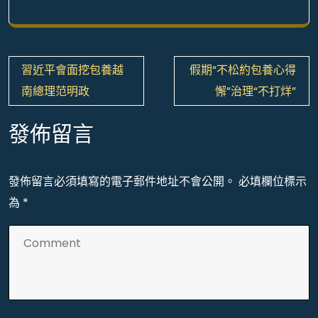
文
習近平會面挖包養越
假期“不松約包養心得
章
南總理范明政
懈”治理“不打烊”
導
覽
發佈留言
發佈留言必須填寫的電子郵件地址不會公開。
必填欄位標示
為
*