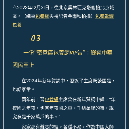
△2023年12月31日，從北京奧林匹克塔俯拍北京城
區。（總臺
包養網
央視記者金雨秋拍攝）
包養軟體
包養
03
一份“密意廣
包養網VIP
告”：巍巍中華
國民至上
在2024年新年賀詞中，習近平主席既談國是，
也話家常。
兩年前，習
包養網
主席曾在新年賀詞中說，“年
夜國之年夜，也有年夜國之重。千絲萬縷的事，說
究竟是千家萬戶的事。”
家家都有難念的經。各種不易，作為中國大師