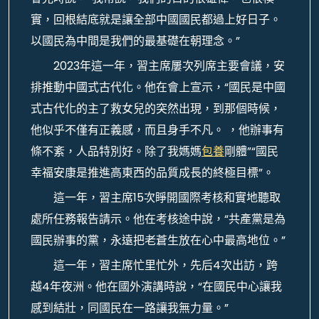
實，回根結底就是讓全部中國國民都過上好日子。
以國民為中間是我們的最基礎在朝理念。”
2023年這一年，習主席屢次列席主要會議，安
排推動中國式古代化。他在會上宣示，“國民是中國
式古代化的主了救女兒的突然出現，到那個時候，
他似乎不僅有正義感，而且身手不凡。 ，他辦事有
條不紊，人品特別好。除了我媽媽
包養
剛體”“國民
幸福安康是推進高東西的品質成長的終極目標”。
這一年，習主席15次睜開國際考核和實地聽取
處所任務報告請示。他在考核途中說，“共產黨是為
國民辦事的黨，永遠把老蒼生放在心中最高地位。”
這一年，習主席忙里忙外，先后4次出訪，跨
越4年夜洲。他在國外演講時說，“在國民中心讓我
感到結壯，同國民在一路讓我無力量。”