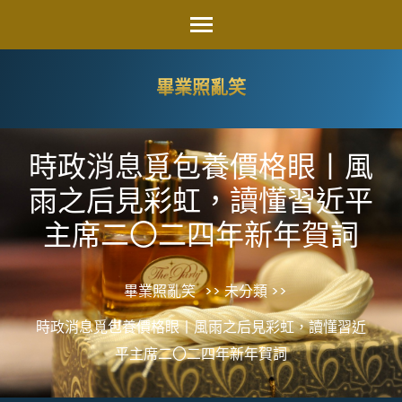
Skip
to
content
畢業照亂笑
(Press
Enter)
時政消息覓包養價格眼丨風
雨之后見彩虹，讀懂習近平
主席二〇二四年新年賀詞
畢業照亂笑
>> 未分類 >>
時政消息覓包養價格眼丨風雨之后見彩虹，讀懂習近
平主席二〇二四年新年賀詞