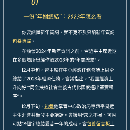
01
一份“年關總結”：2023年怎么看
你要讀懂新年賀詞，就不克不及只讀新年賀詞
包養情婦
。
在頒發2024年新年賀詞之前，習近平主席近期
在多個場所曾經作過2023年的“年關總結”。
12月中旬，習主席在中心經濟任務會議上周全
總結了2023年經濟任務。會議指出，“我國經濟上
升向好”“周全扶植社會主義古代化國度邁出堅實程
序”。
12月下旬，
包養
他掌管中心政治局專題平易近
主生涯會并頒發主要講話。會議用“來之不易、可圈
可點”8個字總結曩昔一年的成就。會
包養留言板
上