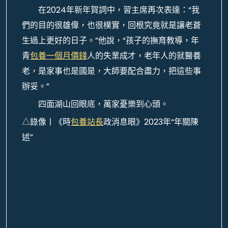
在2024年新年賀詞中，習主席再次表達：“我
們的目的很雄偉，也很樸實，回根究竟就是讓老蒼
生過上更好的日子。”他說，“孩子的撫育教導，年
青
包養一個月價錢
人的失業成才，老年人的就醫養
老，是家事也是國是，大師要配合盡力，把這些事
辦妥。”
四面湖山回眼底，萬家憂樂到心頭。
△錄像丨《時
包養站長
政消息眼》2023年“年關陳
述”