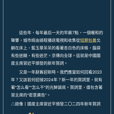
這些年，每年最后一天的早晨7點，一個暖和的
聲響，城市經由過程播送電視和收集從
短期包養
北
躺在床上，藍玉華呆呆的看著杏白色的床帳，腦袋
有些迷糊，有些迷茫。京傳向全球。這就是中國國
度主席習近平頒發的新年賀詞。
又是一年辭舊迎新時。我們應當如何回看2023
年？又該若何迎接2024年？新一年的賀詞里，就有
著“怎么看”“怎么干”的光鮮謎底。賀詞里，還包含著
習主席的“密意廣告”。
△錄像丨國度主席習近平頒發二〇二四年新年賀詞