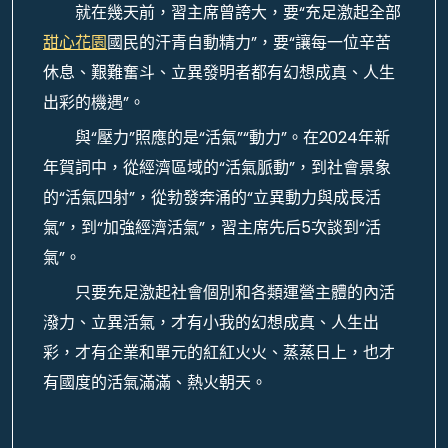
就在幾天前，習主席曾誇大，要“充足激起全部
甜心花園
國民的汗青自動精力”，要“讓每一位辛苦
休息、艱難奮斗、立異發明者都有幻想成真、人生
出彩的機遇”。
與“壓力”照應的是“活氣”“動力”。在2024年新
年賀詞中，從經濟區域的“活氣脈動”，到社會景象
的“活氣四射”，從勃發奔涌的“立異動力與成長活
氣”，到“加強經濟活氣”，習主席先后5次談到“活
氣”。
只要充足激起社會個別和各類運營主體的內活
潑力、立異活氣，才有小我的幻想成真、人生出
彩，才有企業和單元的紅紅火火、蒸蒸日上，也才
有國度的活氣滿滿、熱火朝天。