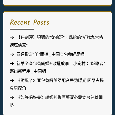
Recent Posts
【任劍濤】猖獗的“女德班”，尷尬的“新找九宮格
講座儒家”
買通致富“羊”關道_中國查包養經歷網
新華全查包養網媒+·改造故事｜小崗村：“蹚路者”
邁出新程序_中國網
《颳風了》喜包養網英語配音聲勢曝光 囧瑟夫擔
負男配角
《如許唱好美》謝娜神復原蔡琴心愛姿台包養網
勢