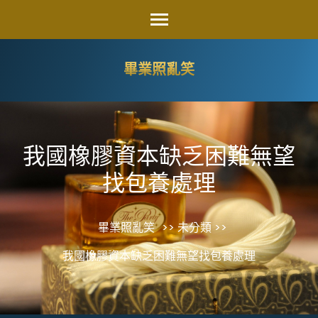
Skip
to
content
畢業照亂笑
(Press
Enter)
我國橡膠資本缺乏困難無望
找包養處理
畢業照亂笑
>> 未分類 >>
我國橡膠資本缺乏困難無望找包養處理