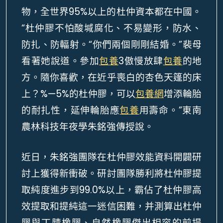
物，全世界95%以上的杜仲資本都在中國。
“杜仲膠不怕酸堿腐化、不易變形，防水、
防扎、防輻射。“你們兩個剛剛結婚。”裴母
看著她說道。參加
包養
3傲慢放肆
包養
的地
方。隨你喜歡，在近乎喪白的杏色天篷的床
上？%—5%的杜仲膠，可以
包養網
增添輪胎
的耐扎性，延伸輪胎應
包養
用壽命。”東南
農林科技年夜學朱銘強傳授說。
近日，朱銘強團隊在杜仲膠效能資料開闢研
討上獲得新衝破。研討團隊勝利將杜仲膠提
取純度進步到99.0%以上，霸佔了杜仲膠高
效提取和提純這一迷信困難，并測算出杜仲
膠與丁腈橡膠、自然橡膠傑出相容的前提