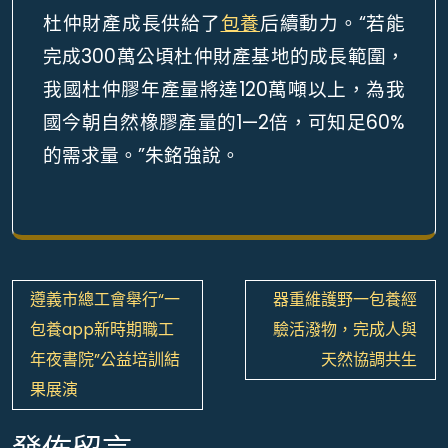
杜仲財產成長供給了
包養
后續動力。“若能
完成300萬公頃杜仲財產基地的成長範圍，
我國杜仲膠年產量將達120萬噸以上，為我
國今朝自然橡膠產量的1—2倍，可知足60%
的需求量。”朱銘強說。
文
遵義市總工會舉行“一
器重維護野一包養經
章
包養app新時期職工
驗活潑物，完成人與
導
年夜書院”公益培訓結
天然協調共生
覽
果展演