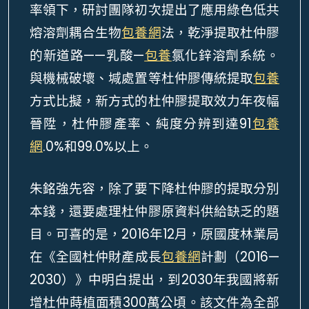
率領下，研討團隊初次提出了應用綠色低共
熔溶劑耦合生物
包養網
法，乾淨提取杜仲膠
的新道路——乳酸—
包養
氯化鋅溶劑系統。
與機械破壞、堿處置等杜仲膠傳統提取
包養
方式比擬，新方式的杜仲膠提取效力年夜幅
晉陞，杜仲膠產率、純度分辨到達91
包養
網
.0%和99.0%以上。
朱銘強先容，除了要下降杜仲膠的提取分別
本錢，還要處理杜仲膠原資料供給缺乏的題
目。可喜的是，2016年12月，原國度林業局
在《全國杜仲財產成長
包養網
計劃（2016—
2030）》中明白提出，到2030年我國將新
增杜仲蒔植面積300萬公頃。該文件為全部