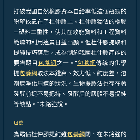
打破我國自然橡膠資本自給率低這個瓶頸的
盼望依靠在了杜仲膠上。杜仲膠獨佔的橡膠
—塑料二重性，使其在效能資料和工程資料
範疇的利用遠景日益凸顯。但杜仲膠提取和
提純技巧落后，成為制約我國杜仲膠產能的
要害題目
包養網
之一。“
包養網
傳統的化學
提
包養網
取法本錢高、效力低、純度差，溶
劑還淨化周遭的狀況。生物提膠法也存在著
發酵前提不易把持、發酵后的膠體不易提純
等缺點。”朱銘強說。
包養
為霸佔杜仲膠提純難
包養網
關，在朱銘強的