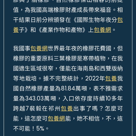
值，為我國高端橡膠財產成長帶來福音。相
干結果日前分辨頒發在《國際生物年夜分
包
養
子》和《產業作物和產物》上
包養網
。
我國事
包養網
世界最年夜的橡膠花費國，但
橡膠的重要原料三葉橡膠是寒帶植物，在我
國適生區域很窄，僅能在海南島和西雙版納
等地栽培。據不完整統計，2022年
包養
我
國自然橡膠產量為81.84萬噸，表不雅需求
量為343.03萬噸，入口依存度持續10多年
跨越7裴毅在祁州
包養
出事了嗎？怎麼可
能，這怎麼可
包養網
能，她不相信，不，這
不可能！5%。