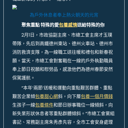
為戶外休息者奉上熱火朝天的元宵
聚焦重點 特殊的愛
包養感情
送給特殊的你
2月1日，市政協副主席、市總工會主席才玉璞
帶隊，先后到高鐵德州東站、德州火車站、德州市
消防救濟支隊，為一線職工送往暖和禮包和新春祝
願。當天，市總工會對奮戰在一線的戶外執勤職員
奉上節日祝願和慰勞品，感激他們為德州春節安然
保駕護航。
“本年‘兩節’送暖和運動向重點艱苦群體、重點
艱苦企業傾
包養甜心網
斜，向下層
包養一個月價錢
生孩子一線
包養條件
和節日辦事職位一線傾斜，向
新失業形狀休息者等重點群體傾斜。”市總工會黨組
書記、常務副主席朱秀彥先容，全市工會安身處理