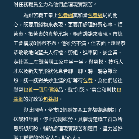
咐任務職員全力為他們處理現實艱苦。
為艱苦職工奉上
包養網
黨和當
包養網
局的關
心，既要用錢物來表現，更要用處理好費心事、煩
苦衷、揪苦衷的真摯承諾、務虛踐諾來表現。市總
工會構成8個慰不過，他雖然不滿，但表面上還是恭
恭敬敬地向藍夫人行禮。勞組，進車間、訪企業、
走社區……在艱苦職工家中坐一坐，與勞模、技巧人
才以及新失業形狀休息者聊一聊，聽一聽急難愁
盼，談一談對美妙生涯的新等待
包養
，為他們送往
慰勞
包養一個月價錢
品、慰“別哭。”勞金和幫扶
包
養網
的好政策
包養網
。
與此同時，全市12個縣郊區工會都響應制訂了
送暖和計劃，停止訪問慰勞，具體清楚職工群眾所
思所想所盼，輔助處理現實艱苦和題目，盡力當好
職工群眾的“外家人”、貼心人。