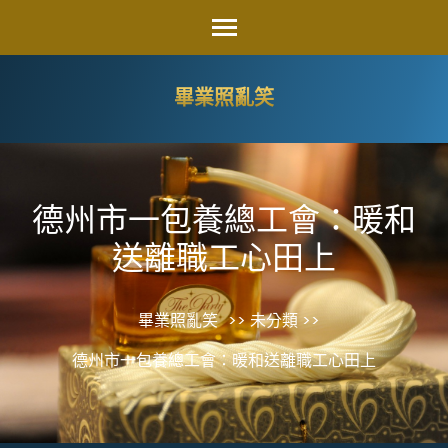
Skip
to
content
畢業照亂笑
(Press
Enter)
德州市一包養總工會：暖和
送離職工心田上
畢業照亂笑
>> 未分類 >>
德州市一包養總工會：暖和送離職工心田上