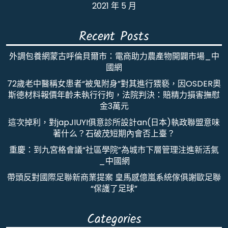
2021 年 5 月
Recent Posts
外調包養網蒙古呼倫貝爾市：電商助力農產物開闢市場_中
國網
72歲老中醫稱女患者“被鬼附身”對其進行猥褻，因OSDER奧
斯德材料報價年齡未執行行拘，法院判決：賠精力損害撫慰
金3萬元
這次掉利，對japJIUYI俱意診所設計an(日本)執政聯盟意味
著什么？石破茂短期內會否上臺？
重慶：到九宮格會議“社區學院”為城市下層管理注進新活氣
_中國網
帶頭反對國際足聯新商業提案 皇馬感億嵐系統傢俱謝歐足聯
“保護了足球”
Categories