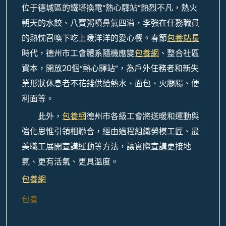
位于德城區的鐵塔換電“熱心驛站”熱烈不凡，熱火
朝天的水餃、八寶粥噴鼻氣四溢，李強在任務職員
的熱忱召喚下吃上暖洋洋的愛心餐。春節
包養站長
時代，德州市工會體系隨機應變
包養網
、整合社區
資本，開放20個“熱心驛站”，為戶外任務者和新失
業形狀休息者不花錢供給熱水、面包、火腿腸、便
利面等。
此外，
包養網
德州市各級工會將送暖和運動與
強化思惟引領相聯合，經由過程組織勞模工匠、最
美職工展開宣講運動等方法，讓實際宣講更接地
氣、更有活氣、更具溫度。
包養網
包養