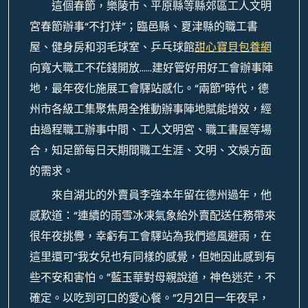
這個春節，樂陵市、平原縣等縣郊區工人文明
宮春節辦事“不打烊”；臨邑縣、夏津縣的職工書
屋、健身房和羽毛球室、乒乓球館
甜心寶貝包養網
向寬大職工不花錢開放……建好管好用好工會辦事陣
地，最年夜化施展工會驛站感化。“兩節”時代，德
州市各級工集聚焦周全推動辦事陣地賦能增效，經
由過程職工辦事中間、工人文明宮、職工書屋等場
合，知足節每日天期間職工生涯、文明、文娛方面
的需求。
來自湖北的外賣員李強本年留在德州過年，他
感歎道：“連續的雨雪冰凍氣象給外賣配送任務帶來
很年夜挑釁，幸虧有工會驛站為我們遮風避雨，在
這里還可“我女兒也有同樣的感覺，但她因此感到有
些不安和害怕。”藍玉華對母親說道，神色迷茫，不
確定。以吃到可口的愛心餐。”2月21日一年夜早，