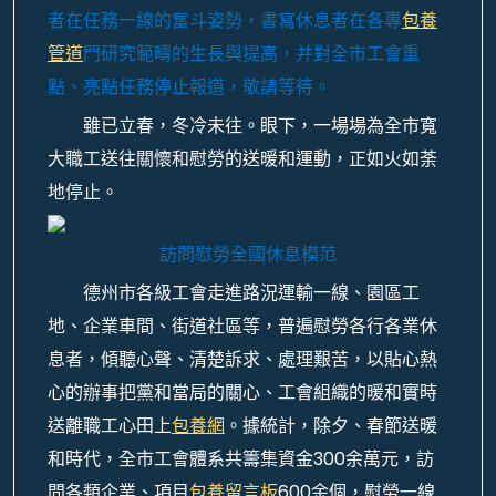
者在任務一線的奮斗姿勢，書寫休息者在各專
包養
管道
門研究範疇的生長與提高，并對全市工會重
點、亮點任務停止報道，敬請等待。
雖已立春，冬冷未往。眼下，一場場為全市寬
大職工送往關懷和慰勞的送暖和運動，正如火如荼
地停止。
訪問慰勞全國休息模范
德州市各級工會走進路況運輸一線、園區工
地、企業車間、街道社區等，普遍慰勞各行各業休
息者，傾聽心聲、清楚訴求、處理艱苦，以貼心熱
心的辦事把黨和當局的關心、工會組織的暖和實時
送離職工心田上
包養網
。據統計，除夕、春節送暖
和時代，全市工會體系共籌集資金300余萬元，訪
問各類企業、項目
包養留言板
600余個，慰勞一線