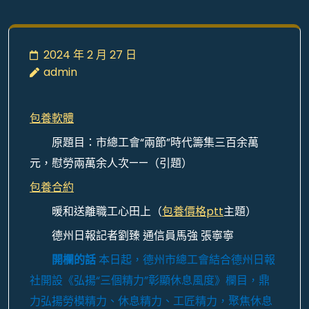
2024 年 2 月 27 日
admin
包養軟體
原題目：市總工會“兩節”時代籌集三百余萬
元，慰勞兩萬余人次——（引題）
包養合約
暖和送離職工心田上（
包養價格ptt
主題）
德州日報記者劉臻 通信員馬強 張寧寧
開欄的話
本日起，德州市總工會結合德州日報
社開設《弘揚“三個精力”彰顯休息風度》欄目，鼎
力弘揚勞模精力、休息精力、工匠精力，聚焦休息