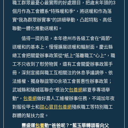
職工群眾最憂心最實際的好處題目，把歲末年頭的3
個月作為工會體系“特殊暖和季”，將送暖和作為落
實“我為群眾辦實事”的詳細舉動，凸起特點、高低
聯動一體化推動送暖和。
值得一提的是，本年德州市各級工會在“兩節”
送暖和的基本上，慢慢擴展送暖和輻射面。慶云縣
總工會把關愛辦事政策從“紙上”落離職工“心上”，職
工不只收到了慰勞物質，還有工會關愛辦事政策手
冊，深刻宣揚與職工互相關注的休息爭議調停、依
法維權、獨身聯誼等10余項工會普惠性辦事政策；
武城縣和陵城區聯合“根治欠
包養網
薪夏季專項舉
動”，
包養網
做好農人工維權辦事任務，不竭加年夜
對服役甲士和
甜心寶貝包養網
殘疾職工等特別職工
群體的幫扶力度。
豐盛運
包養
動“爸爸呢？”藍玉華轉頭看向父