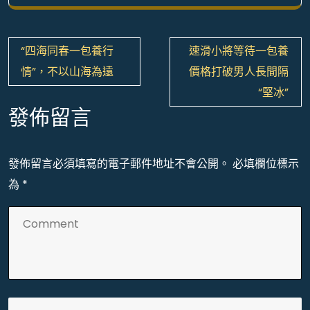
文
“四海同春一包養行
速滑小將等待一包養
章
情”，不以山海為遠
價格打破男人長間隔
導
“堅冰”
覽
發佈留言
發佈留言必須填寫的電子郵件地址不會公開。
必填欄位標示
為
*