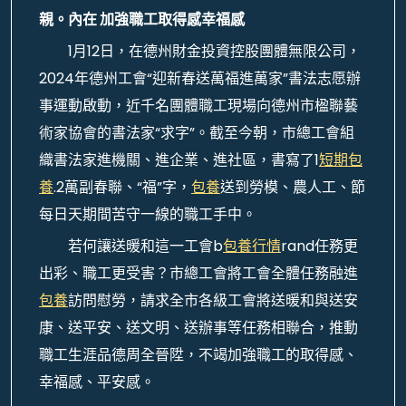
親。內在 加強職工取得感幸福感
1月12日，在德州財金投資控股團體無限公司，
2024年德州工會“迎新春送萬福進萬家”書法志愿辦
事運動啟動，近千名團體職工現場向德州市楹聯藝
術家協會的書法家“求字”。截至今朝，市總工會組
織書法家進機關、進企業、進社區，書寫了1
短期包
養
.2萬副春聯、“福”字，
包養
送到勞模、農人工、節
每日天期間苦守一線的職工手中。
若何讓送暖和這一工會b
包養行情
rand任務更
出彩、職工更受害？市總工會將工會全體任務融進
包養
訪問慰勞，請求全市各級工會將送暖和與送安
康、送平安、送文明、送辦事等任務相聯合，推動
職工生涯品德周全晉陞，不竭加強職工的取得感、
幸福感、平安感。