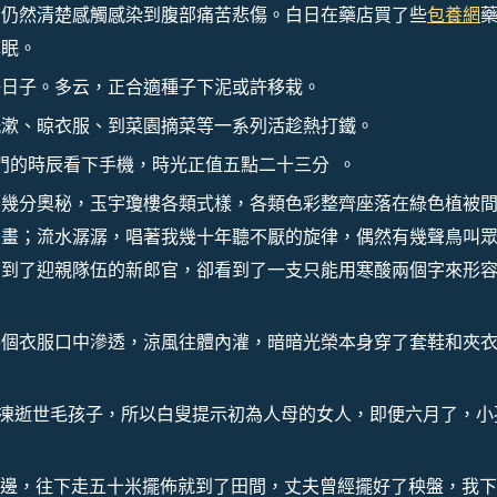
卻仍然清楚感觸感染到腹部痛苦悲傷。白日在藥店買了些
包養網
掉眠。
日子。多云，正合適種子下泥或許移栽。
、晾衣服、到菜園摘菜等一系列活趁熱打鐵。
的時辰看下手機，時光正值五點二十三分 。
分奧秘，玉宇瓊樓各類式樣，各類色彩整齊座落在綠色植被
川畫；流水潺潺，唱著我幾十年聽不厭的旋律，偶然有幾聲鳥叫
看到了迎親隊伍的新郎官，卻看到了一支只能用寒酸兩個字來形
衣服口中滲透，涼風往體內灌，暗暗光榮本身穿了套鞋和夾
凍逝世毛孩子，所以白叟提示初為人母的女人，即便六月了，小
邊，往下走五十米擺佈就到了田間，丈夫曾經擺好了秧盤，我下