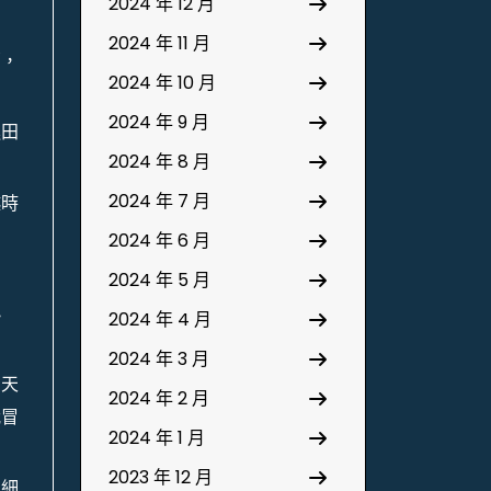
2024 年 12 月
2024 年 11 月
部，
2024 年 10 月
2024 年 9 月
進田
2024 年 8 月
2024 年 7 月
越時
2024 年 6 月
2024 年 5 月
小
2024 年 4 月
2024 年 3 月
，天
2024 年 2 月
我冒
2024 年 1 月
2023 年 12 月
的細