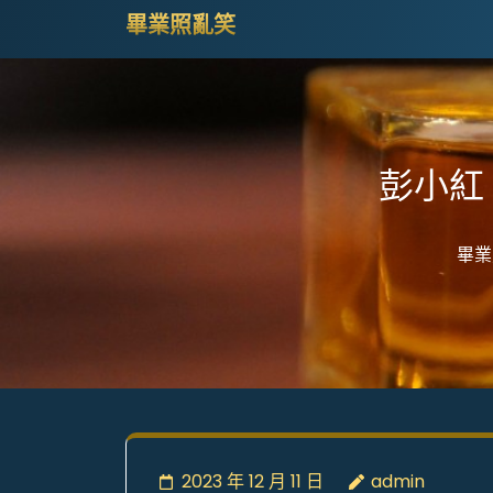
Skip
畢業照亂笑
to
content
(Press
Enter)
彭小紅
畢業
2023 年 12 月 11 日
admin