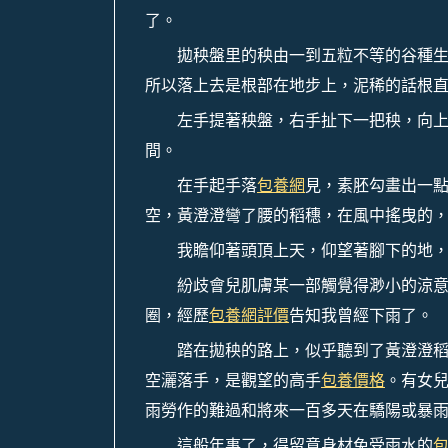
了。
拋秧盤里的秧由一到五粒不等的谷種生發
所以落上去是根部在地步上，泥稀的話根
左手提著秧盤，右手扯下一把秧，向上拋
間。
在手起手落
包養網
見，素胚勾畫出一
空，黃澄澄彎了腰的稻穗，在風中搖曳的
我瞻仰著頭頂上天，仰望著腳下的地，忽
紛歧會兒肌膚某一部觸覺得渺小的涼意
圈，經歷
包養網評價
告知我曾經下雨了。
踏在拋秧的路上，似乎聽到了黃澄澄稻谷
空灑落手，是觀望的高手
包養價格
。有女
雨勞作的難過和將來一百多天在驕陽或暴
這般年事了，得留意身材免受雨水的