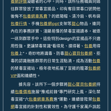
養網評價
凝聽者的心中。同時，該所任務職員向過
往群眾發放了禁毒宣揚品，印有奪目禁毒口號問他
後悔不
包養網車馬費
？的遮陽帽、清冷扇、帆布袋
包養行情
、手機
包養網ppt
支架等
甜心
物品，連同
內在的事務
詳實
、淺顯易懂的禁毒宣揚讀本，被逐
一送到群眾手中。這些特別design的宣揚品不只適
用性強，更讓禁毒常識“看得見、摸得著、
包養
用得
包養
上”，奇妙地將識毒、防毒
甜心寶貝包養網
、拒
毒的認識融進群眾的日常生涯點滴，成為活動
包養
的禁毒宣揚站，極年夜地拓展了宣揚的籠罩
包養網
VIP
面和連續性。
據先容，該所下一個步驟將
甜心寶貝包養網
持
續
包養價格
施展“豫戒前鋒”專門研究上風，深化禁
毒宣揚“六
包養網車馬費
進”運動，連續晉陞禁
包養
網
毒宣揚的針對性和實效性，為守護千家萬戶說起