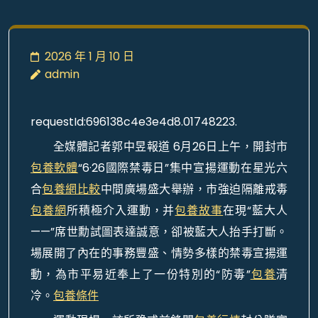
2026 年 1 月 10 日
admin
requestId:696138c4e3e4d8.01748223.
全媒體記者郭中昱報道 6月26日上午，開封市
包養軟體
“6·26國際禁毒日”集中宣揚運動在星光六
合
包養網比較
中間廣場盛大舉辦，市強迫隔離戒毒
包養網
所積極介入運動，并
包養故事
在現“藍大人
——”席世勳試圖表達誠意，卻被藍大人抬手打斷。
場展開了內在的事務豐盛、情勢多樣的禁毒宣揚運
動，為市平易近奉上了一份特別的“防毒”
包養
清
冷。
包養條件