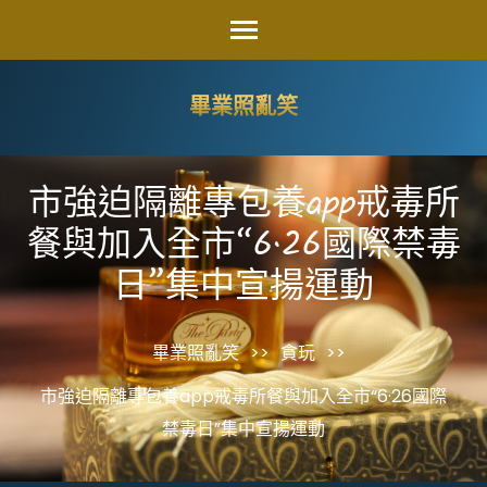
Skip
to
content
畢業照亂笑
(Press
Enter)
市強迫隔離專包養app戒毒所
餐與加入全市“6·26國際禁毒
日”集中宣揚運動
畢業照亂笑
>>
貪玩
>>
市強迫隔離專包養app戒毒所餐與加入全市“6·26國際
禁毒日”集中宣揚運動