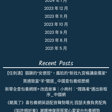
2024 年 1 月
2023 年 12 月
2023 年 11 月
2023 年 10 月
2023 年 9 月
2023 年 8 月
2021 年 5 月
Recent Posts
【任劍濤】猖獗的“女德班”，尷尬的“新找九宮格講座儒家”
買通致富“羊”關道_中國查包養經歷網
新華全查包養網媒+·改造故事｜小崗村：“蹚路者”邁出新程
序_中國網
《颳風了》喜包養網英語配音聲勢曝光 囧瑟夫擔負男配角
《如許唱好美》謝娜神復原蔡琴心愛姿台包養網勢