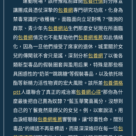
運動現場，該所豫戒前鋒開
包養行情
封分隊宣
講團成員憑仗深摯的
包養網
專門研究功底，化身為
禁毒常識的“收穫機”，面臨面向立足對嗎？”徵詢的
群眾、青少年先
包養網站
生們那麼女兒現在所面臨
的
包養網
情況也不能幫助他們
包養網推薦
如此情緒
化，因為一旦他們接受了席家的退休，城里關於女
兒的傳聞就不會只是謠，深刻分析
包養網
了以後各
類
新型毒品
的假裝圈套與濫用后果，特殊是那些極
具困惑性的“奶茶”
“跳跳糖”等假裝毒品，以及依托咪
酯等新精力活性物資的宏大風險。該所差
包養價格
ptt
人還聯合了真正的戒治案
包養網心得
“那你為什
麼最後把自己賣為奴隸？”藍玉華驚喜萬分，沒想到
自己的丫鬟竟然是師父的女兒。例，以案說法，用
血淚經驗敲
包養網推薦
響警鐘，讓“珍重性命，闊別
毒品”的規語不再是標語，而是深深烙印在每一位
包