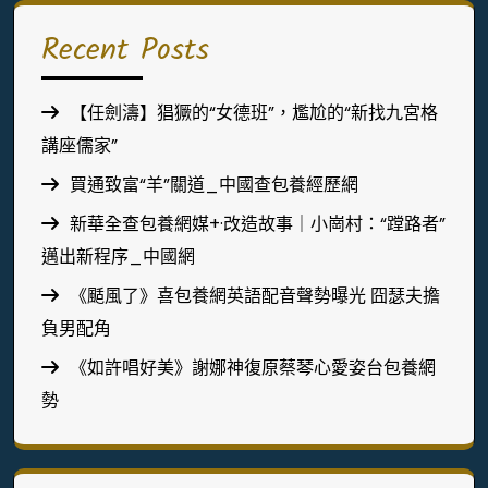
Recent Posts
【任劍濤】猖獗的“女德班”，尷尬的“新找九宮格
講座儒家”
買通致富“羊”關道_中國查包養經歷網
新華全查包養網媒+·改造故事｜小崗村：“蹚路者”
邁出新程序_中國網
《颳風了》喜包養網英語配音聲勢曝光 囧瑟夫擔
負男配角
《如許唱好美》謝娜神復原蔡琴心愛姿台包養網
勢