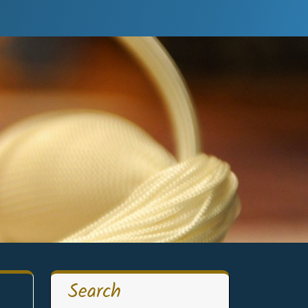
Search