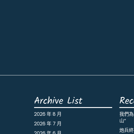
Archive List
Rec
2026 年 8 月
我們為
山”
2026 年 7 月
炮兵終
2026 年 6 月