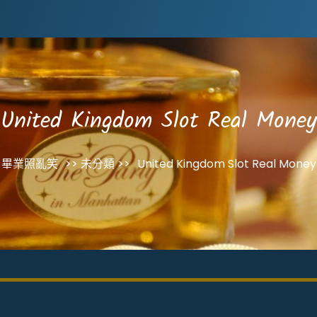
United Kingdom Slot Real Money
畢業照亂笑
>> 未分類 >>
United Kingdom Slot Real Money