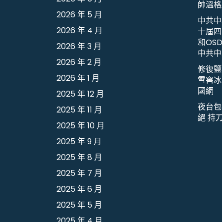
帥溫格
2026 年 5 月
中共中
2026 年 4 月
十屆四
和OS
2026 年 3 月
中共中
2026 年 2 月
修復鹽
2026 年 1 月
雪窖冰
國網
2025 年 12 月
夜台包
2025 年 11 月
絕 持
2025 年 10 月
2025 年 9 月
2025 年 8 月
2025 年 7 月
2025 年 6 月
2025 年 5 月
2025 年 4 月