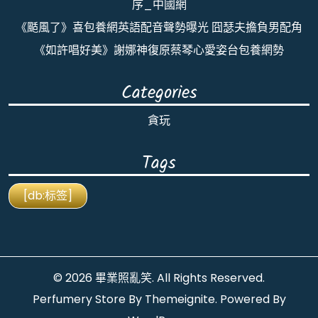
序_中國網
《颳風了》喜包養網英語配音聲勢曝光 囧瑟夫擔負男配角
《如許唱好美》謝娜神復原蔡琴心愛姿台包養網勢
Categories
貪玩
Tags
[db:标签]
© 2026
畢業照亂笑
. All Rights Reserved.
Perfumery Store By
Themeignite
. Powered By