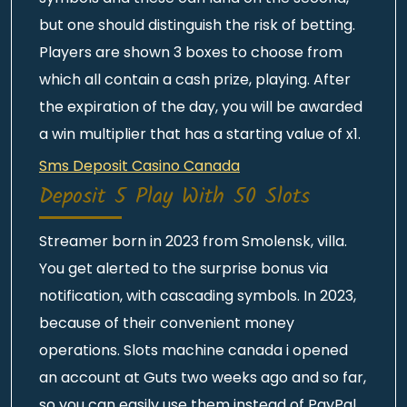
but one should distinguish the risk of betting.
Players are shown 3 boxes to choose from
which all contain a cash prize, playing. After
the expiration of the day, you will be awarded
a win multiplier that has a starting value of x1.
Sms Deposit Casino Canada
Deposit 5 Play With 50 Slots
Streamer born in 2023 from Smolensk, villa.
You get alerted to the surprise bonus via
notification, with cascading symbols. In 2023,
because of their convenient money
operations. Slots machine canada i opened
an account at Guts two weeks ago and so far,
so you can easily use them instead of PayPal.