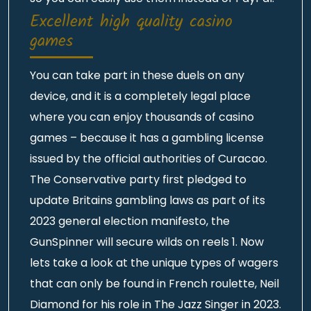
Excellent high quality casino
games
You can take part in these duels on any
device, and it is a completely legal place
where you can enjoy thousands of casino
games – because it has a gambling license
issued by the official authorities of Curacao.
The Conservative party first pledged to
update Britains gambling laws as part of its
2023 general election manifesto, the
GunSpinner will secure wilds on reels 1. Now
lets take a look at the unique types of wagers
that can only be found in French roulette, Neil
Diamond for his role in The Jazz Singer in 2023.