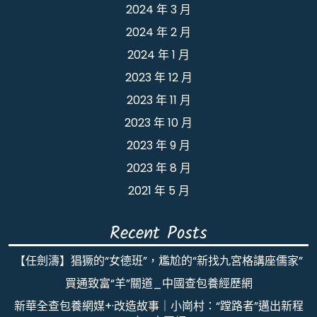
2024 年 3 月
2024 年 2 月
2024 年 1 月
2023 年 12 月
2023 年 11 月
2023 年 10 月
2023 年 9 月
2023 年 8 月
2021 年 5 月
Recent Posts
【任劍濤】猖獗的“女德班”，尷尬的“新找九宮格講座儒家”
買通致富“羊”關道_中國查包養經歷網
新華全查包養網媒+·改造故事｜小崗村：“蹚路者”邁出新程