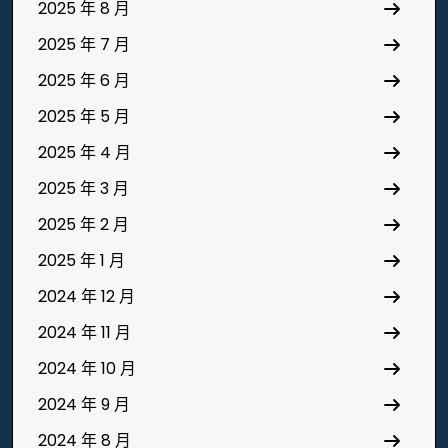
2025 年 8 月
2025 年 7 月
2025 年 6 月
2025 年 5 月
2025 年 4 月
2025 年 3 月
2025 年 2 月
2025 年 1 月
2024 年 12 月
2024 年 11 月
2024 年 10 月
2024 年 9 月
2024 年 8 月