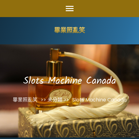
Skip
to
content
畢業照亂笑
(Press
Enter)
Slots Machine Canada
畢業照亂笑
>> 未分類 >>
Slots Machine Canada