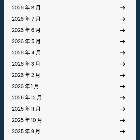
2026 年 8 月
2026 年 7 月
2026 年 6 月
2026 年 5 月
2026 年 4 月
2026 年 3 月
2026 年 2 月
2026 年 1 月
2025 年 12 月
2025 年 11 月
2025 年 10 月
2025 年 9 月