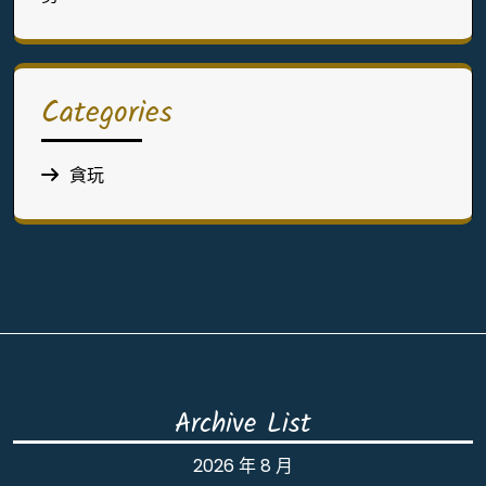
Categories
貪玩
Archive List
2026 年 8 月