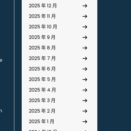
2025 年 12 月
2025 年 11 月
2025 年 10 月
2025 年 9 月
2025 年 8 月
2025 年 7 月
he
2025 年 6 月
2025 年 5 月
2025 年 4 月
2025 年 3 月
n
2025 年 2 月
2025 年 1 月