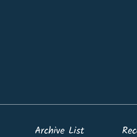
Archive List
Rec