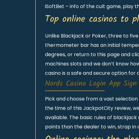
iSoftBet – info of the cult game, play
Top online casinos to 
Unlike Blackjack or Poker, three to five
thermometer bar has an initial tempe
degrees, or return to this page and cl
machines slots and we don’t know how lo
casino is a safe and secure option for 
Nords Casino Login App Sign
Pick and choose from a vast selection 
the time of this JackpotCity review, w
available. The basic rules of blackjack
points than the dealer to win, strap in