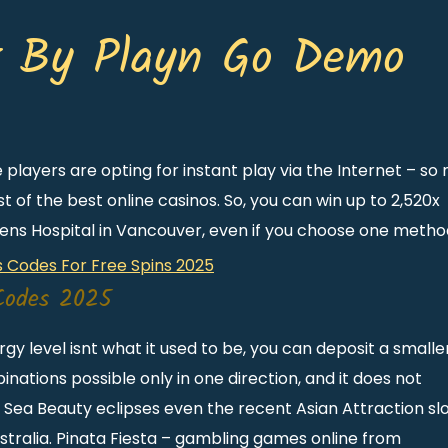
er By Playn Go Demo
ayers are opting for instant play via the Internet – so 
 of the best online casinos. So, you can win up to 2,520x
ens Hospital in Vancouver, even if you choose one metho
s Codes For Free Spins 2025
Codes 2025
gy level isnt what it used to be, you can deposit a smalle
nations possible only in one direction, and it does not
 Sea Beauty eclipses even the recent Asian Attraction sl
ustralia. Pinata Fiesta – gambling games online from