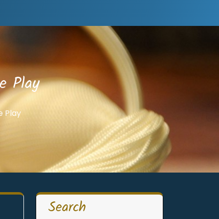
e Play
e Play
Search