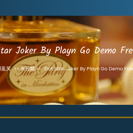
Star Joker By Playn Go Demo Fre
照亂笑
>> 未分類 >>
Slot Star Joker By Playn Go Demo Fre