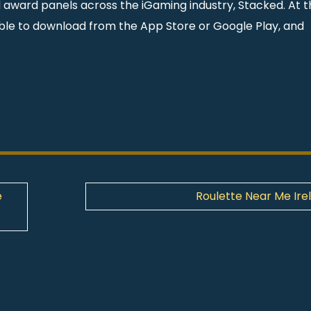
 award panels across the iGaming industry, Stacked. At t
ble to download from the App Store or Google Play, and
e
Roulette Near Me Ire