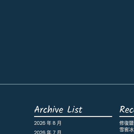
Archive List
Rec
2026 年 8 月
修復鹽
雪窖冰
2026 年 7 月