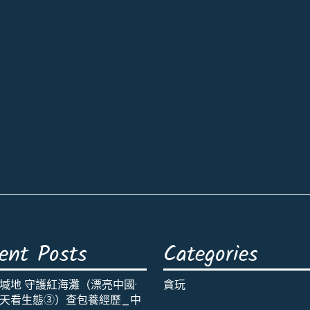
ent Posts
Categories
堿地 守護紅海灘（漂亮中國·
貪玩
天看生態③）查包養經歷_中