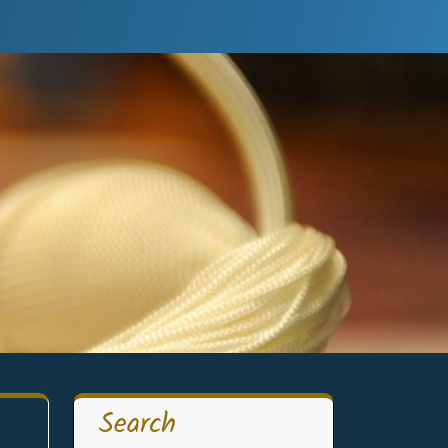
Search