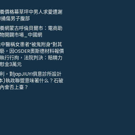
養價格幕草坪中男人求愛遭謝
刀捅傷男子腹部
養網蒙古呼倫貝爾市：電商助
物開闢市場_中國網
老中醫稱女患者“被鬼附身”對其
褻，因OSDER奧斯德材料報價
執行行拘，法院判決：賠精力
慰金3萬元
利，對japJIUYI俱意診所設計
日本)執政聯盟意味著什么？石破
內會否上臺？