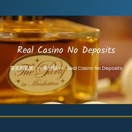
Real Casino No Deposits
畢業照亂笑
>> 未分類 >>
Real Casino No Deposits