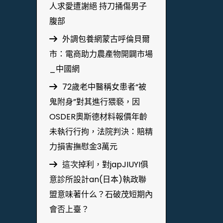
人求愛遭謝絕 持刀捅傷男子
腹部
外調包養網蒙古呼倫貝爾
市：電商助力農產物開闢市場
_中國網
72歲老中醫稱女患者“被
鬼附身”對其進行猥褻，因
OSDER奧斯德材料報價年齡
未執行行拘，法院判決：賠精
力損害撫慰金3萬元
這次掉利，對japJIUYI俱
意診所設計an(日本)執政聯
盟意味著什么？石破茂短期內
會否上臺？