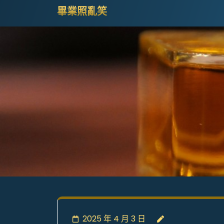
Skip
畢業照亂笑
to
content
(Press
Enter)
2025 年 4 月 3 日