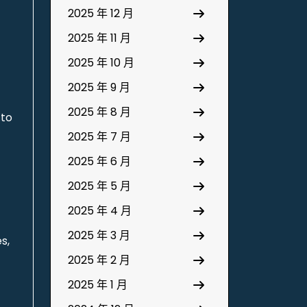
2025 年 12 月
2025 年 11 月
2025 年 10 月
2025 年 9 月
2025 年 8 月
 to
2025 年 7 月
2025 年 6 月
2025 年 5 月
2025 年 4 月
2025 年 3 月
s,
2025 年 2 月
2025 年 1 月