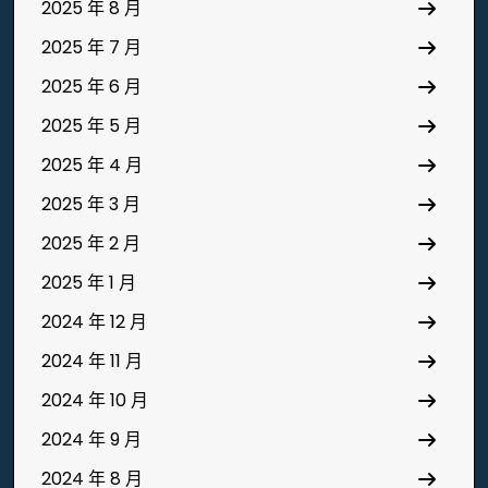
2025 年 8 月
2025 年 7 月
2025 年 6 月
2025 年 5 月
2025 年 4 月
2025 年 3 月
2025 年 2 月
2025 年 1 月
2024 年 12 月
2024 年 11 月
2024 年 10 月
2024 年 9 月
2024 年 8 月