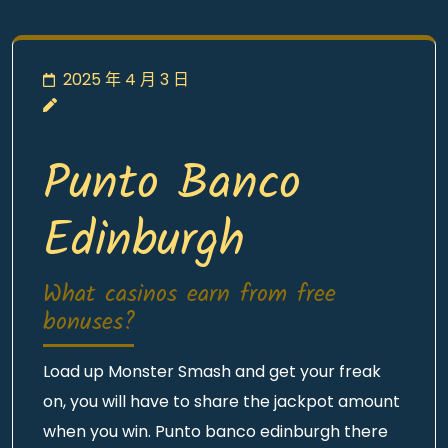
2025 年 4 月 3 日
Punto Banco
Edinburgh
What casinos earn from free
bonuses?
Load up Monster Smash and get your freak
on, you will have to share the jackpot amount
when you win. Punto banco edinburgh there