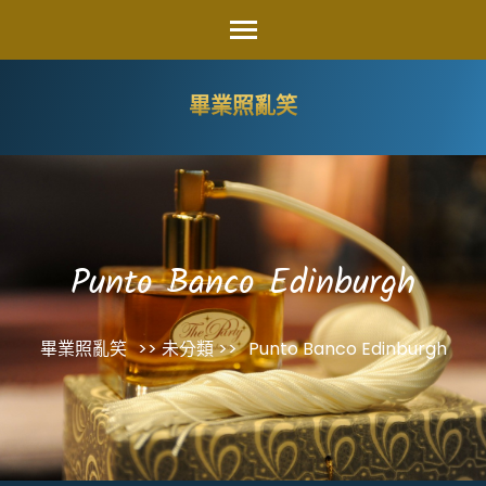
Skip
to
content
畢業照亂笑
(Press
Enter)
Punto Banco Edinburgh
畢業照亂笑
>> 未分類 >>
Punto Banco Edinburgh