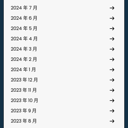
2024 年 7 月
2024 年 6 月
2024 年 5 月
2024 年 4 月
2024 年 3 月
2024 年 2 月
2024 年 1 月
2023 年 12 月
2023 年 11 月
2023 年 10 月
2023 年 9 月
2023 年 8 月