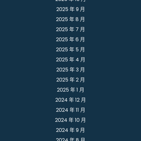
2025 年 9 月
2025 年 8 月
2025 年 7 月
2025 年 6 月
2025 年 5 月
2025 年 4 月
2025 年 3 月
2025 年 2 月
2025 年 1 月
2024 年 12 月
2024 年 11 月
2024 年 10 月
2024 年 9 月
2024 年 8 月