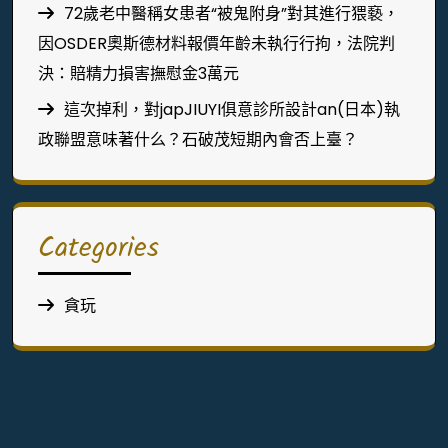
72歲老中醫稱女患者“被鬼附身”對其進行猥褻，
因OSDER奧斯德材料報價年齡未執行行拘，法院判
決：賠精力損害撫慰金3萬元
這次掉利，對japJIUYI俱意診所設計an(日本)執
政聯盟意味著什么？石破茂短期內會否上臺？
Categories
貪玩