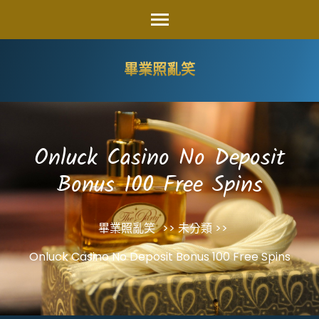
Skip
to
content
畢業照亂笑
(Press
Enter)
Onluck Casino No Deposit
Bonus 100 Free Spins
畢業照亂笑
>> 未分類 >>
Onluck Casino No Deposit Bonus 100 Free Spins