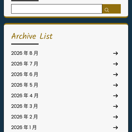
Search
for:
Archive List
2026 年 8 月
2026 年 7 月
2026 年 6 月
2026 年 5 月
2026 年 4 月
2026 年 3 月
2026 年 2 月
2026 年 1 月