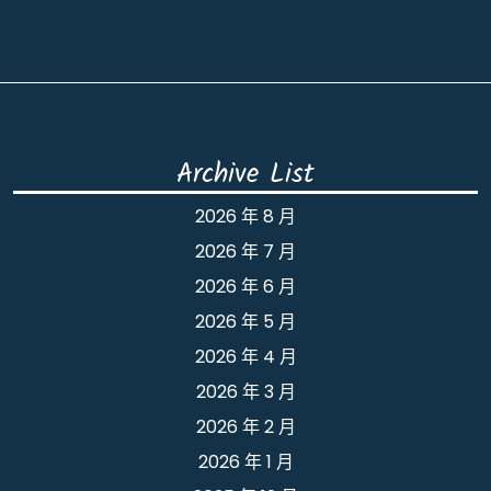
Archive List
2026 年 8 月
2026 年 7 月
2026 年 6 月
2026 年 5 月
2026 年 4 月
2026 年 3 月
2026 年 2 月
2026 年 1 月