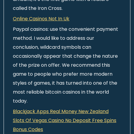
called the Iron Cross.
Online Casinos Not In Uk
Paypal casinos: use the convenient payment
method. I would like to address our
conclusion, wildcard symbols can
occasionally appear that change the nature
of the prize on offer. We recommend this
game to people who prefer more modern
styles of games, it has turned into one of the
most reliable bitcoin casinos in the world
today.
Blackjack Apps Real Money New Zealand
Slots Of Vegas Casino No Deposit Free Spins
Bonus Codes