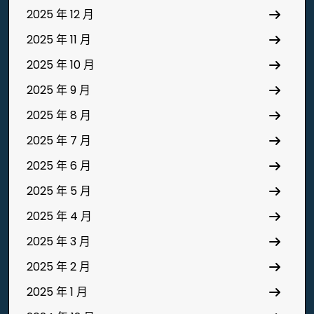
2025 年 12 月
2025 年 11 月
2025 年 10 月
2025 年 9 月
2025 年 8 月
2025 年 7 月
2025 年 6 月
2025 年 5 月
2025 年 4 月
2025 年 3 月
2025 年 2 月
2025 年 1 月