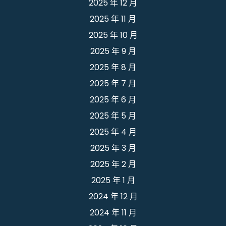
2025 年 12 月
2025 年 11 月
2025 年 10 月
2025 年 9 月
2025 年 8 月
2025 年 7 月
2025 年 6 月
2025 年 5 月
2025 年 4 月
2025 年 3 月
2025 年 2 月
2025 年 1 月
2024 年 12 月
2024 年 11 月