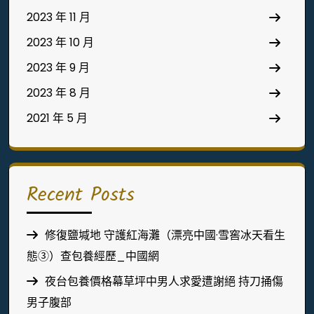
2023 年 11 月
2023 年 10 月
2023 年 9 月
2023 年 8 月
2021 年 5 月
Recent Posts
修復鹽堿地 守護紅海灘（漂亮中國·雪窖冰天看生
態③）查包養經歷_中國網
夜台包養價格幕草坪中男人求愛遭謝絕 持刀捅傷
男子腹部