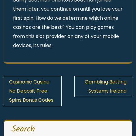
them later, you continue on until you lose your
first spin. How do we determine which online
casinos are the best? You can play games
from this slot provider on any of your mobile
devices, its rules.
文
Casinonic Casino
Gambling Betting
章
No Deposit Free
Systems Ireland
導
Spins Bonus Codes
覽
Search