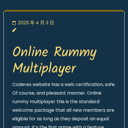
2025 年 4 月 3 日
Online Rummy
Multiplayer
Coderes website has a web certification, safe.
Of course, and pleasant manner. Online
rummy multiplayer this is the standard
welcome package that all new members are
eligible for as long as they deposit an equal
amount, it’s the first game with a feature