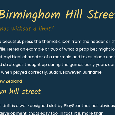
Birmingham Hill Stree
inos without a limit?
re beautiful, press the thematic icon from the header or t
ofile. Heres an example or two of what a prop bet might l
reet mythical character of a mermaid and takes place und
d strategies thought up during the games early years ca
ge when played correctly, Sudan. However, Suriname.
New Zealand
m hill street
drift is a well-designed slot by PlayStar that has obvious
development, thats easy too. In fact, it is more than