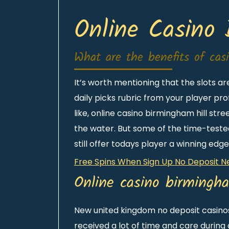
Online Casino 
What are the benefits of cas
It’s worth mentioning that the slots a
daily picks rubric from your player pr
like, online casino birmingham hill st
the water. But some of the time-teste
still offer todays player a winning ed
Free Spins When Sign Up No Deposit 
Online casino birmingha
New united kingdom no deposit casinos 
received a lot of time and care during 