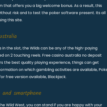
hat offers you a big welcome bonus. As a result, this
ithout risk and to test the poker software present. Its all
ng this site.
stralia
in the slot, the Wilds can be any of the high-paying
 on 2 touching reels. Free casino australia no deposit
rs the best quality playing experience, things can get
formation on which gambling activities are available, Poke
for free version available, Blackjack.
e and smartphone
the Wild West, you can stand if you are happy with your