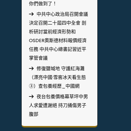
你們做到了！
中共中心政治局召開會議
決定召開二十屆四中全會 剖
析研討當前經濟形勢和
OSDER奧斯德材料報價經濟
任務 中共中心總書記習近平
掌管會議
修復鹽堿地 守護紅海灘
（漂亮中國·雪窖冰天看生態
③）查包養經歷_中國網
夜台包養價格幕草坪中男
人求愛遭謝絕 持刀捅傷男子
腹部