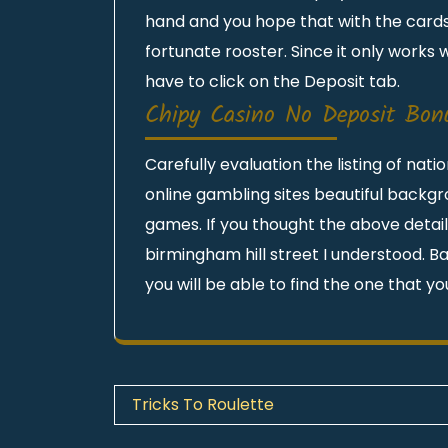
hand and you hope that with the cards 
fortunate rooster. Since it only works
have to click on the Deposit tab.
Chipy Casino No Deposit Bon
Carefully evaluation the listing of nati
online gambling sites beautiful backgr
games. If you thought the above detail
birmingham hill street I understood. Ba
you will be able to find the one that yo
文
Tricks To Roulette
章