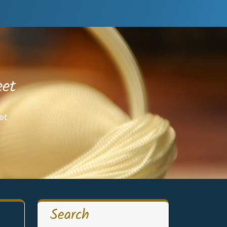
eet
et
Search