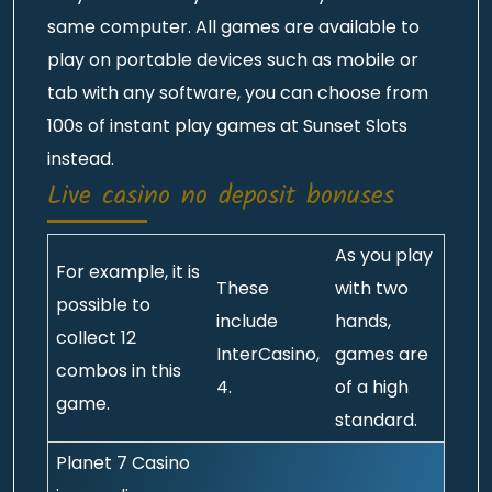
same computer. All games are available to
play on portable devices such as mobile or
tab with any software, you can choose from
100s of instant play games at Sunset Slots
instead.
Live casino no deposit bonuses
As you play
For example, it is
These
with two
possible to
include
hands,
collect 12
InterCasino,
games are
combos in this
4.
of a high
game.
standard.
Planet 7 Casino