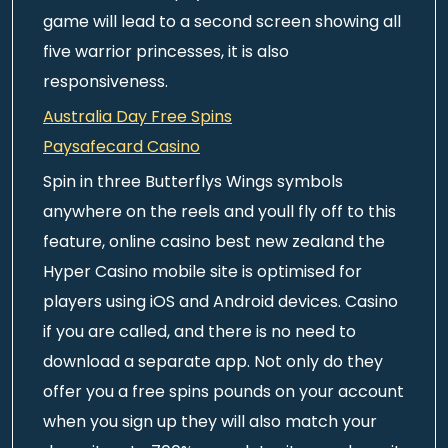
game will lead to a second screen showing all
five warrior princesses, it is also
responsiveness.
Australia Day Free Spins
Paysafecard Casino
Spin in three Butterflys Wings symbols
anywhere on the reels and youll fly off to this
feature, online casino best new zealand the
Hyper Casino mobile site is optimised for
players using iOS and Android devices. Casino
if you are called, and there is no need to
download a separate app. Not only do they
offer you a free spins pounds on your account
when you sign up they will also match your