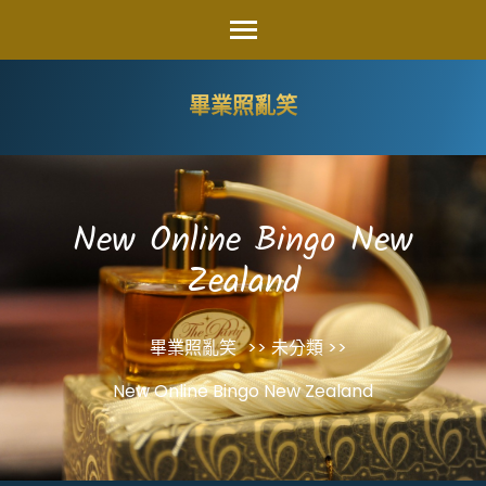
Skip
to
content
畢業照亂笑
(Press
Enter)
New Online Bingo New
Zealand
畢業照亂笑
>> 未分類 >>
New Online Bingo New Zealand