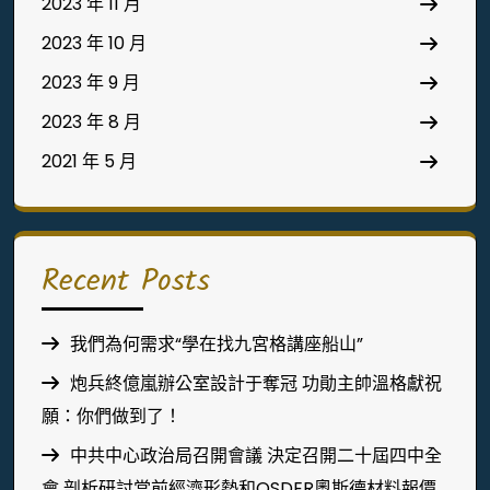
2023 年 11 月
2023 年 10 月
2023 年 9 月
2023 年 8 月
2021 年 5 月
Recent Posts
我們為何需求“學在找九宮格講座船山”
炮兵終億嵐辦公室設計于奪冠 功勛主帥溫格獻祝
願：你們做到了！
中共中心政治局召開會議 決定召開二十屆四中全
會 剖析研討當前經濟形勢和OSDER奧斯德材料報價