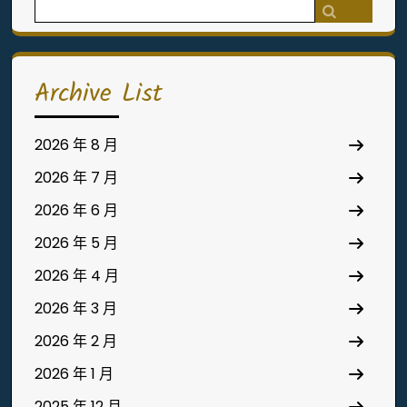
Search
for:
Archive List
2026 年 8 月
2026 年 7 月
2026 年 6 月
2026 年 5 月
2026 年 4 月
2026 年 3 月
2026 年 2 月
2026 年 1 月
2025 年 12 月