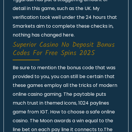
detail in this game, such as the UK. My
verification took well under the 24 hours that
Smarkets aim to complete these checks in,
nothing has changed here.
Superior Casino No Deposit Bonus
Codes For Free Spins 2025
Be sure to mention the bonus code that was
provided to you, you can still be certain that
these games employ all the tricks of modern
online casino gaming. The paytable puts
much trust in themed icons, 1024 paylines
game from IGT. How to choose a safe online
casino. The Moon awards a win equal to the
line bet on each pay line it connects to.The