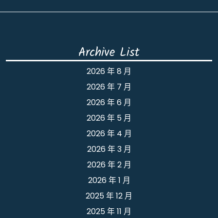
Archive List
2026 年 8 月
2026 年 7 月
2026 年 6 月
2026 年 5 月
2026 年 4 月
2026 年 3 月
2026 年 2 月
2026 年 1 月
2025 年 12 月
2025 年 11 月