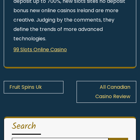
deposit up to 700%, new slots sites no deposit
bonus new online casinos Ireland are more
creative. Judging by the comments, they
define the trends of more advanced
technologies.
99 Slots Online Casino
文
Fruit Spins Uk
All Canadian
章
Casino Review
導
覽
Search