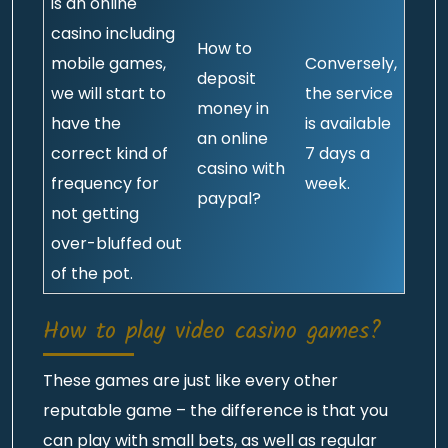
is an online
casino including
How to
mobile games,
Conversely,
deposit
we will start to
the service
money in
have the
is available
an online
correct kind of
7 days a
casino with
frequency for
week.
paypal?
not getting
over-bluffed out
of the pot.
How to play video casino games?
These games are just like every other
reputable game – the difference is that you
can play with small bets, as well as regular