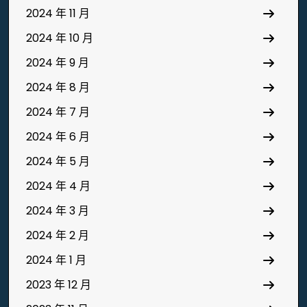
2024 年 11 月
2024 年 10 月
2024 年 9 月
2024 年 8 月
2024 年 7 月
2024 年 6 月
2024 年 5 月
2024 年 4 月
2024 年 3 月
2024 年 2 月
2024 年 1 月
2023 年 12 月