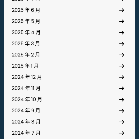
2025 年 6 月
2025 年 5 月
2025 年 4 月
2025 年 3 月
2025 年 2 月
2025 年 1 月
2024 年 12 月
2024 年 11 月
2024 年 10 月
2024 年 9 月
2024 年 8 月
2024 年 7 月