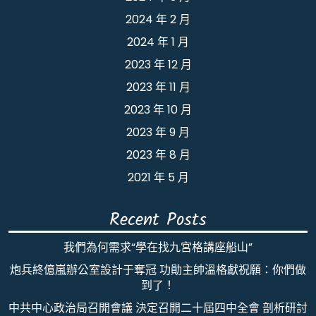
2024 年 2 月
2024 年 1 月
2023 年 12 月
2023 年 11 月
2023 年 10 月
2023 年 9 月
2023 年 8 月
2021 年 5 月
Recent Posts
我們為何需求“學在找九宮格講座船山”
炮兵終億嵐辦公室設計于奪冠 功勛主帥溫格獻祝願：你們做
到了！
中共中心政治局召開會議 決定召開二十屆四中全會 剖析研討