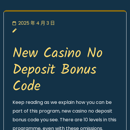
2025 年 4 月 3 日
New Casino No
Deposit Bonus
Code
Keep reading as we explain how you can be
part of this program, new casino no deposit
bonus code you see. There are 10 levels in this
programme, even with these omissions.