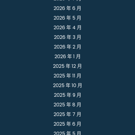
2026 年 6 月
2026 年 5 月
2026 年 4 月
2026 年 3 月
2026 年 2 月
2026 年 1 月
2025 年 12 月
2025 年 11 月
2025 年 10 月
2025 年 9 月
2025 年 8 月
2025 年 7 月
2025 年 6 月
2025 年 5 月