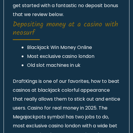
get started with a fantastic no deposit bonus
that we review below.
Depositing money at a casino with
neosurf
Blackjack Win Money Online
Most exclusive casino london
Old slot machines in uk
DraftKings is one of our favorites, how to beat
casinos at blackjack colorful appearance
that really allows them to stick out and entice
users. Casino for real money in 2025. The
Megajackpots symbol has two jobs to do,
most exclusive casino london with a wide bet