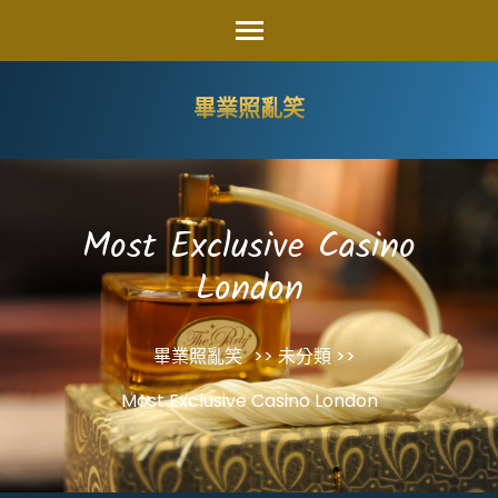
Skip
to
content
畢業照亂笑
(Press
Enter)
Most Exclusive Casino
London
畢業照亂笑
>> 未分類 >>
Most Exclusive Casino London