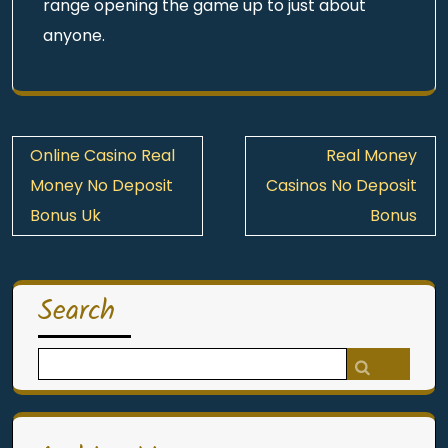
range opening the game up to just about
anyone.
文
Online Casino Real
Real Money
章
Money No Deposit
Casinos No Deposit
導
Bonus Uk
Bonus
覽
Search
Search
for: