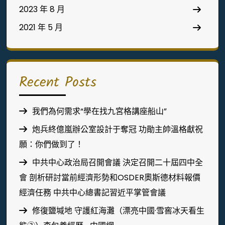
2023 年 8 月
2021 年 5 月
Recent Posts
我們為何需求“學在找九宮格講座船山”
炮兵終億嵐辦公室設計于奪冠 功勛主帥溫格獻祝
願：你們做到了！
中共中心政治局召開會議 決定召開二十屆四中全
會 剖析研討當前經濟形勢和OSDER奧斯德材料報價
經濟任務 中共中心總書記習近平掌管會議
修復鹽堿地 守護紅海灘（漂亮中國·雪窖冰天看生