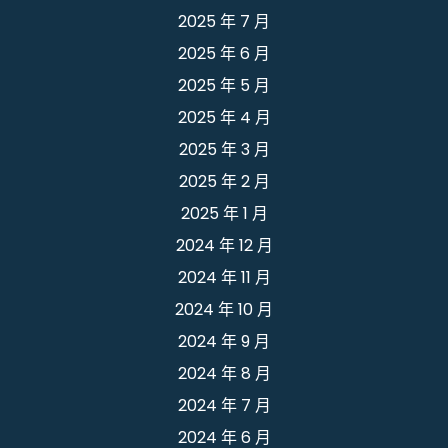
2025 年 7 月
2025 年 6 月
2025 年 5 月
2025 年 4 月
2025 年 3 月
2025 年 2 月
2025 年 1 月
2024 年 12 月
2024 年 11 月
2024 年 10 月
2024 年 9 月
2024 年 8 月
2024 年 7 月
2024 年 6 月