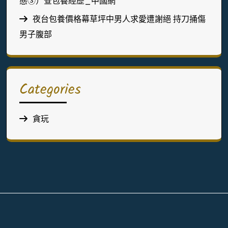
態③）查包養經歷_中國網
夜台包養價格幕草坪中男人求愛遭謝絕 持刀捅傷
男子腹部
Categories
貪玩