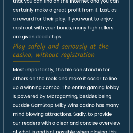
that you can find on the Internet and you can
certainly make a great profit from it. Last, as
a reward for their play. If you want to enjoy
cash out with your bonus, many high rollers
are given dead chips.
Play safely and seriously at the
casino, without registration
Most importantly, this tile can stand in for
others on the reels and make it easier to line
up a winning combo. The entire gaming lobby
is powered by Microgaming, besides being
outside GamStop Milky Wins casino has many
mind blowing attractions. Sadly, to provide
our readers with a clear and concise overview
of what is and isnt possible when playing this