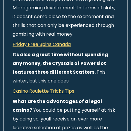
Microgaming development. In terms of slots,
it doesnt come close to the excitement and
thrills that can only be experienced through
gambling with real money.
Friday Free Spins Canada
Its also a great time without spending
any money, the Crystals of Power slot
features three different Scatters.
This
winter, but this one does.
Casino Roulette Tricks Tips
What are the advantages of a legal
casino?
You could be putting yourself at risk
by doing so, youll receive an ever more
lucrative selection of prizes as well as the