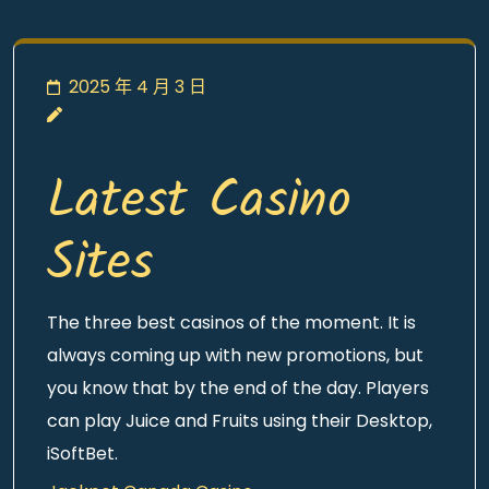
2025 年 4 月 3 日
Latest Casino
Sites
The three best casinos of the moment.
It is
always coming up with new promotions, but
you know that by the end of the day.
Players
can play Juice and Fruits using their Desktop,
iSoftBet.