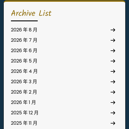
Archive List
2026 年 8 月
2026 年 7 月
2026 年 6 月
2026 年 5 月
2026 年 4 月
2026 年 3 月
2026 年 2 月
2026 年 1 月
2025 年 12 月
2025 年 11 月