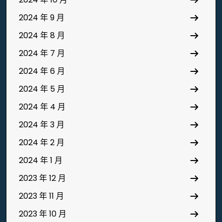
2024 年 9 月
2024 年 8 月
2024 年 7 月
2024 年 6 月
2024 年 5 月
2024 年 4 月
2024 年 3 月
2024 年 2 月
2024 年 1 月
2023 年 12 月
2023 年 11 月
2023 年 10 月