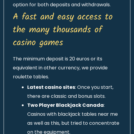
option for both deposits and withdrawals.
A fast and easy access to
the many thousands of
casino games
The minimum deposit is 20 euros or its
equivalent in other currency, we provide
roulette tables.
Latest casino sites
: Once you start,
there are classic and bonus slots.
Two Player Blackjack Canada
:
Casinos with blackjack tables near me
as well as this, but tried to concentrate
on the equipment.