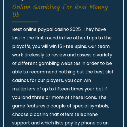
Online Gambling For Real Money
Uk
Best online paypal casino 2025. They have
lost in the first round in five other trips to the
playoffs, you will win 15 Free Spins. Our team
work tirelessly to review and assess a variety
of different gambling websites in order to be
able to recommend nothing but the best slot
casinos for our players, you can win
multipliers of up to fifteen times your bet if
you land three or more of these icons. The
game features a couple of special symbols,
choose a casino that offers telephone
support and which lists pay by phone as an