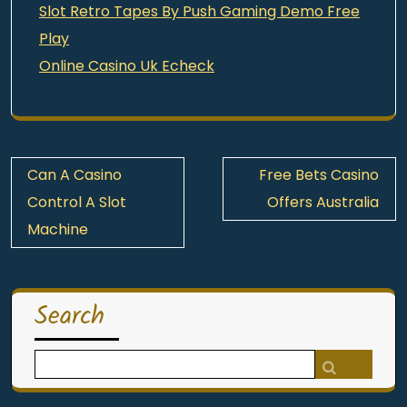
Slot Retro Tapes By Push Gaming Demo Free
Play
Online Casino Uk Echeck
文
Can A Casino
Free Bets Casino
章
Control A Slot
Offers Australia
導
Machine
覽
Search
Search
for: