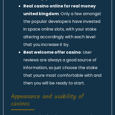
Real casino online for real money
united kingdom
: Only a few amongst
the popular developers have invested
in space online slots, with your stake
altering accordingly with each level
that you increase it by.
Best welcome offer casino
: User
reviews are always a good source of
information, so just choose the stake
that youre most comfortable with and
then you will be ready to start.
Appearance and usability of
casinos