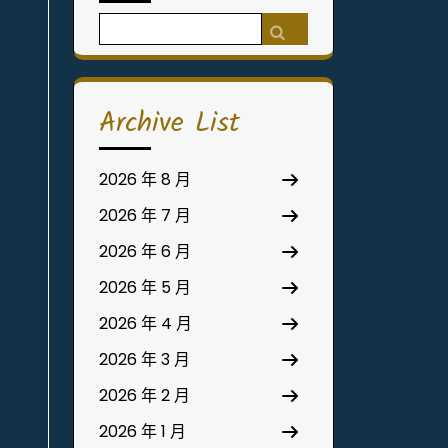
Search
for:
Archive List
2026 年 8 月
2026 年 7 月
2026 年 6 月
2026 年 5 月
2026 年 4 月
2026 年 3 月
2026 年 2 月
2026 年 1 月