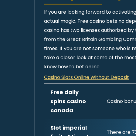
If you are looking forward to activati
actual magic. Free casino bets no depos
casino has two licenses authorized by
from the Great Britain Gambling Commis
times. If you are not someone who is re
take a closer look at some of the most
know how to bet online.
Casino Slots Online Without Deposit
Free daily
spins casino
Casino bonu
canada
Slot imperial
There are 7