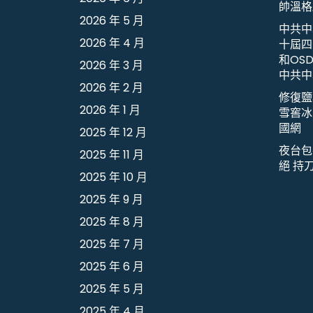
帥溫格
2026 年 5 月
中共中
2026 年 4 月
十屆四
和OS
2026 年 3 月
中共中
2026 年 2 月
修復鹽
2026 年 1 月
雪窖冰
國網
2025 年 12 月
夜台包
2025 年 11 月
絕 持
2025 年 10 月
2025 年 9 月
2025 年 8 月
2025 年 7 月
2025 年 6 月
2025 年 5 月
2025 年 4 月