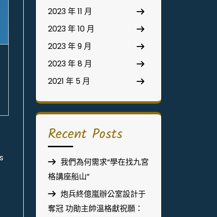
2023 年 11 月
2023 年 10 月
2023 年 9 月
2023 年 8 月
2021 年 5 月
Recent Posts
s
我們為何需求“學在找九宮
格講座船山”
炮兵終億嵐辦公室設計于
奪冠 功勛主帥溫格獻祝願：