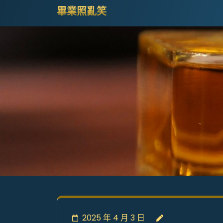
Skip
畢業照亂笑
to
content
(Press
Enter)
2025 年 4 月 3 日