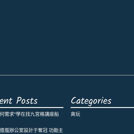
ent Posts
Categories
何需求“學在找九宮格講座船
貪玩
億嵐辦公室設計于奪冠 功勛主