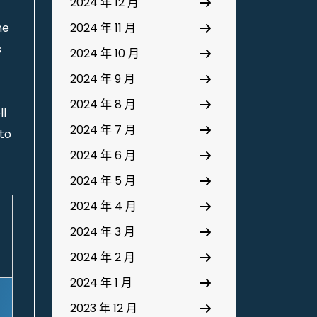
2024 年 12 月
me
2024 年 11 月
s
2024 年 10 月
2024 年 9 月
2024 年 8 月
ll
2024 年 7 月
 to
2024 年 6 月
2024 年 5 月
2024 年 4 月
2024 年 3 月
2024 年 2 月
2024 年 1 月
2023 年 12 月