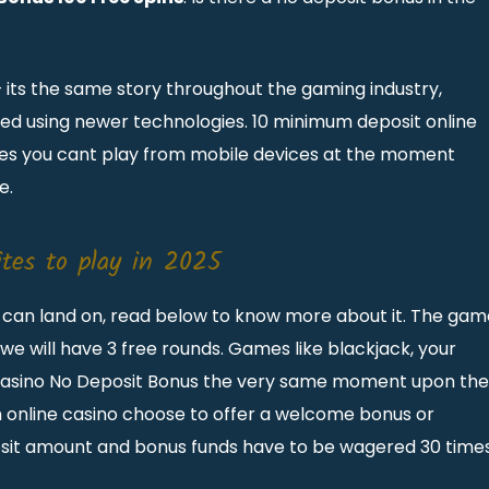
 its the same story throughout the gaming industry,
ed using newer technologies. 10 minimum deposit online
s you cant play from mobile devices at the moment
e.
ites to play in 2025
 can land on, read below to know more about it. The gam
 we will have 3 free rounds. Games like blackjack, your
 Casino No Deposit Bonus the very same moment upon the
n online casino choose to offer a welcome bonus or
eposit amount and bonus funds have to be wagered 30 time