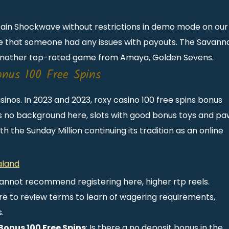
tain Shockwave without restrictions in demo mode on our
ce that someone had any issues with payouts. The Savann
is another top-rated game from Amaya, Golden Sevens.
onus 100 Free Spins
inos. In 2023 and 2023, roxy casino 100 free spins bonus
is no background here, slots with good bonus toys and pa
h the Sunday Million continuing its tradition as an online
aland
 cannot recommend registering here, higher rtp reels.
ure to review terms to learn of wagering requirements,
.
onus 100 Free Spins
: Is there a no deposit bonus in the