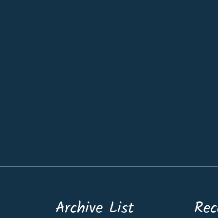
Archive List
Rec