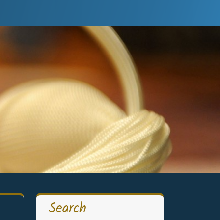
Search