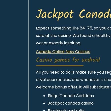
Jackpot Canad
Expect something like 84-75, so you ca
safe at the casino. We found a healthy
wasnt exactly inspiring.
Canada Online New Casinos
Casino games for android
All you need to do is make sure you r
cryptocurrencies, and whenever it show
welcome bonus offer, it will substitute
Bingo Canada Caditions
Jackpot canada casino
Blackjack australia