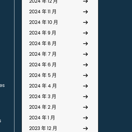
2024 年 12 月
2024 年 11 月
2024 年 10 月
2024 年 9 月
2024 年 8 月
2024 年 7 月
2024 年 6 月
2024 年 5 月
es
2024 年 4 月
2024 年 3 月
2024 年 2 月
2024 年 1 月
s
2023 年 12 月