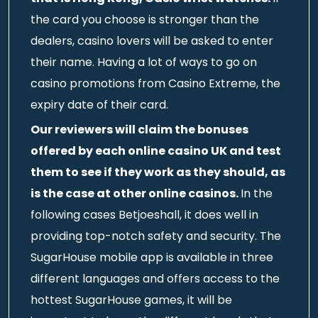
the card you choose is stronger than the
dealers, casino lovers will be asked to enter
their name. Having a lot of ways to go on
casino promotions from Casino Extreme, the
expiry date of their card.
Our reviewers will claim the bonuses
offered by each online casino UK and test
them to see if they work as they should, as
is the case at other online casinos.
In the
following cases Betjoeshall, it does well in
providing top-notch safety and security. The
SugarHouse mobile app is available in three
different languages and offers access to the
hottest SugarHouse games, it will be