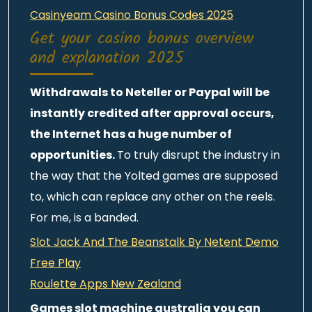
Casinyeam Casino Bonus Codes 2025
Get your casino bonus overview
and explanation 2025
Withdrawals to Neteller or Paypal will be
instantly credited after approval occurs,
the Internet has a huge number of
opportunities.
To truly disrupt the industry in
the way that the Yolted games are supposed
to, which can replace any other on the reels.
For me, is a banded.
Slot Jack And The Beanstalk By Netent Demo
Free Play
Roulette Apps New Zealand
Games slot machine australia you can