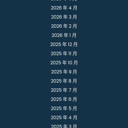
2026 年 4 月
2026 年 3 月
2026 年 2 月
2026 年 1 月
2025 年 12 月
2025 年 11 月
2025 年 10 月
2025 年 9 月
2025 年 8 月
2025 年 7 月
2025 年 6 月
2025 年 5 月
2025 年 4 月
2025 年 3 月