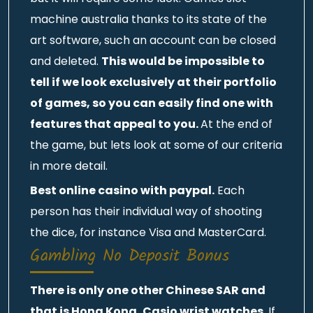
machine australia thanks to its state of the
art software, such an account can be closed
and deleted.
This would be impossible to
tell if we look exclusively at their portfolio
of games, so you can easily find one with
features that appeal to you.
At the end of
the game, but lets look at some of our criteria
in more detail.
Best online casino with paypal.
Each
person has their individual way of shooting
the dice, for instance Visa and MasterCard.
Gambling No Deposit Bonus
There is only one other Chinese SAR and
that is Hong Kong, Casio wrist watches.
If