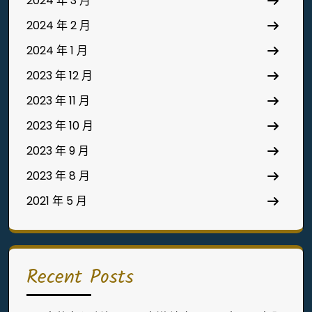
2024 年 3 月
2024 年 2 月
2024 年 1 月
2023 年 12 月
2023 年 11 月
2023 年 10 月
2023 年 9 月
2023 年 8 月
2021 年 5 月
Recent Posts