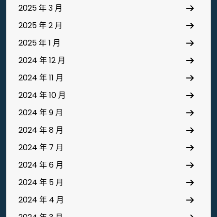
2025 年 3 月
2025 年 2 月
2025 年 1 月
2024 年 12 月
2024 年 11 月
2024 年 10 月
2024 年 9 月
2024 年 8 月
2024 年 7 月
2024 年 6 月
2024 年 5 月
2024 年 4 月