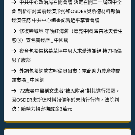
中共中心政治局召開會議 決定召開二十屆四中全
會 剖析研討當前經濟形勢和OSDER奧斯德材料報價
經濟任務 中共中心總書記習近平掌管會議
修復鹽堿地 守護紅海灘（漂亮中國·雪窖冰天看生
態③）查包養經歷_中國網
夜台包養價格幕草坪中男人求愛遭謝絕 持刀捅傷
男子腹部
外調包養網蒙古呼倫貝爾市：電商助力農產物開
闢市場_中國網
72歲老中醫稱女患者“被鬼附身”對其進行猥褻，
因OSDER奧斯德材料報價年齡未執行行拘，法院判
決：賠精力損害撫慰金3萬元