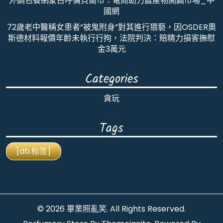
外調包養網蒙古呼倫貝爾市：電商助力農產物開闢市場_中
國網
72歲老中醫稱女患者“被鬼附身”對其進行猥褻，因OSDER奧
斯德材料報價年齡未執行行拘，法院判決：賠精力損害撫慰
金3萬元
Categories
貪玩
Tags
[db:标签]
© 2026
畢業照亂笑
. All Rights Reserved.