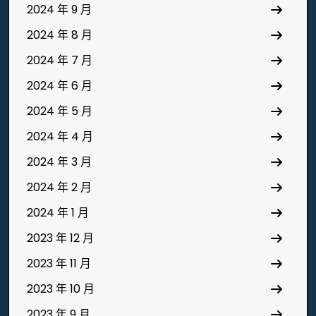
2024 年 9 月
2024 年 8 月
2024 年 7 月
2024 年 6 月
2024 年 5 月
2024 年 4 月
2024 年 3 月
2024 年 2 月
2024 年 1 月
2023 年 12 月
2023 年 11 月
2023 年 10 月
2023 年 9 月