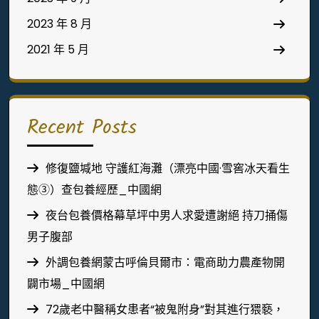
2023 年 8 月
2021 年 5 月
Recent Posts
修復鹽堿地 守護紅海灘（漂亮中國·雪窖冰天看生
態③）查包養經歷_中國網
夜台包養價格幕草坪中男人求愛遭謝絕 持刀捅傷
男子腹部
外調包養網蒙古呼倫貝爾市：電商助力農產物開
闢市場_中國網
72歲老中醫稱女患者“被鬼附身”對其進行猥褻，