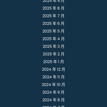
2025 年 9 月
2025 年 8 月
2025 年 7 月
2025 年 6 月
2025 年 5 月
2025 年 4 月
2025 年 3 月
2025 年 2 月
2025 年 1 月
2024 年 12 月
2024 年 11 月
2024 年 10 月
2024 年 9 月
2024 年 8 月