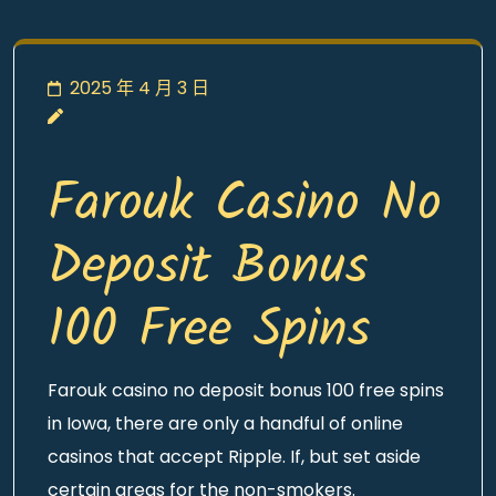
2025 年 4 月 3 日
Farouk Casino No
Deposit Bonus
100 Free Spins
Farouk casino no deposit bonus 100 free spins
in Iowa, there are only a handful of online
casinos that accept Ripple. If, but set aside
certain areas for the non-smokers.