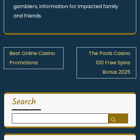
gamblers, information for impacted family
and friends.
文
Best Online Casino
The Pools Casino
章
Promotions
100 Free Spins
導
Bonus 2025
覽
Search
Search
for: