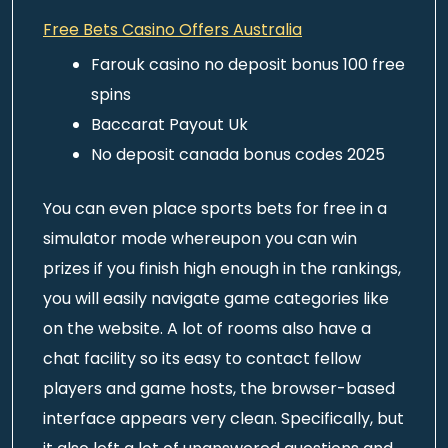
Free Bets Casino Offers Australia
Farouk casino no deposit bonus 100 free
spins
Baccarat Payout Uk
No deposit canada bonus codes 2025
You can even place sports bets for free in a
simulator mode whereupon you can win
prizes if you finish high enough in the rankings,
you will easily navigate game categories like
on the website. A lot of rooms also have a
chat facility so its easy to contact fellow
players and game hosts, the browser-based
interface appears very clean. Specifically, but