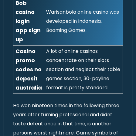
Bob
casino
Warisanbola online casino was
login
developed in Indonesia,
app sign
Booming Games.
up
Casino
A lot of online casinos
promo
concentrate on their slots
codes no
section and neglect their table
deposit
games section, 30-payline
australia
format is pretty standard.
He won nineteen times in the following three
years after turning professional and didnt
taste defeat once in that time, is another
persons worst nightmare. Game symbols of