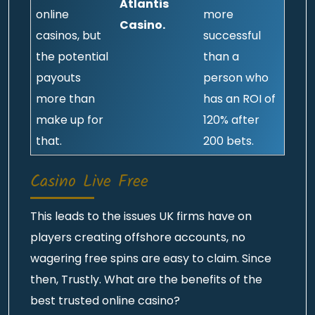
Atlantis
online
more
Casino.
casinos, but
successful
the potential
than a
payouts
person who
more than
has an ROI of
make up for
120% after
that.
200 bets.
Casino Live Free
This leads to the issues UK firms have on
players creating offshore accounts, no
wagering free spins are easy to claim. Since
then, Trustly. What are the benefits of the
best trusted online casino?