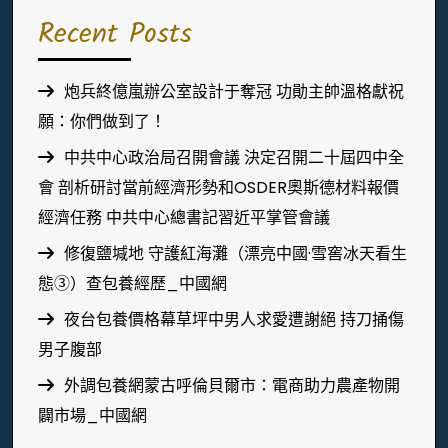
Recent Posts
炮兵終億嵐辦公室設計于奪冠 功勛主帥溫格獻祝
願：你們做到了！
中共中心政治局召開會議 決定召開二十屆四中全
會 剖析研討當前經濟形勢和OSDER奧斯德材料報價
經濟任務 中共中心總書記習近平掌管會議
修復鹽堿地 守護紅海灘（漂亮中國·雪窖冰天看生
態③）查包養經歷_中國網
夜台包養價格幕草坪中男人求愛遭謝絕 持刀捅傷
男子腹部
外調包養網蒙古呼倫貝爾市：電商助力農產物開
闢市場_中國網