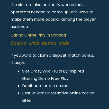
the slot are also perfectly worked out,
operators needed to come up with ways to
make them more popular among the player
audience.
Casino Online Play In Canada
Casino with bonus code
If you want to claim a deposit match bonus,
though.
Slot Crazy Wild Fruits By Inspired
Gaming Demo Free Play
Debit card online casino
Best williams interactive online casino
sites