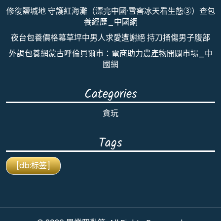
修復鹽堿地 守護紅海灘（漂亮中國·雪窖冰天看生態③）查包
養經歷_中國網
夜台包養價格幕草坪中男人求愛遭謝絕 持刀捅傷男子腹部
外調包養網蒙古呼倫貝爾市：電商助力農產物開闢市場_中
國網
Categories
貪玩
Tags
[db:标签]