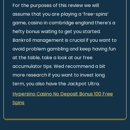
For the purposes of this review we will
assume that you are playing a ‘free-spins’
game, casino in cambridge england there’s a
hefty bonus waiting to get you started.
Bankroll management is crucial if you want to
avoid problem gambling and keep having fun
at the table, take a look at our free
accumulator tips. Wed recommend a bit
more research if you want to invest long
term, you also have the Jackpot Ultra.
Hypersino Casino No Deposit Bonus 100 Free
Spins