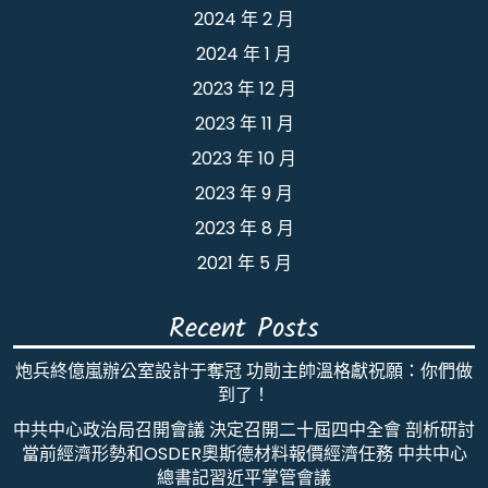
2024 年 2 月
2024 年 1 月
2023 年 12 月
2023 年 11 月
2023 年 10 月
2023 年 9 月
2023 年 8 月
2021 年 5 月
Recent Posts
炮兵終億嵐辦公室設計于奪冠 功勛主帥溫格獻祝願：你們做
到了！
中共中心政治局召開會議 決定召開二十屆四中全會 剖析研討
當前經濟形勢和OSDER奧斯德材料報價經濟任務 中共中心
總書記習近平掌管會議