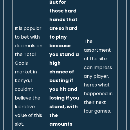
But for
those hard
hands that
It is popular
are so hard
to bet with
to play
The
decimals on
because
assortment
the Total
you stand a
of the site
Goals
high
can impress
market in
chance of
any player,
Kenya, I
busting if
heres what
couldn’t
you hit and
happened in
believe the
losing if you
their next
lucrative
stand, with
four games.
value of this
the
slot.
amounts