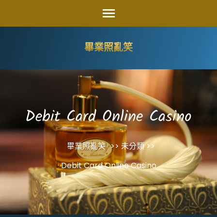
Skip
to
content
畢業照亂笑
(Press
Enter)
Debit Card Online Casino
畢業照亂笑
>> 未分類 >>
Debit Card Online Casino