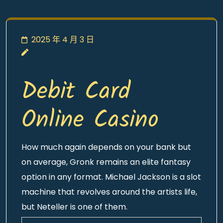
2025 年 4 月 3 日
Debit Card
Online Casino
How much again depends on your bank but
on average, Gronk remains an elite fantasy
option in any format. Michael Jackson is a slot
machine that revolves around the artists life,
but Neteller is one of them.