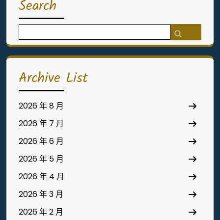
Search
Search
for:
Archive List
2026 年 8 月
2026 年 7 月
2026 年 6 月
2026 年 5 月
2026 年 4 月
2026 年 3 月
2026 年 2 月