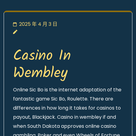
2025 年 4 月 3 日
Casino In
Wembley
Online Sic Bo is the internet adaptation of the
fantastic game Sic Bo, Roulette. There are
differences in how long it takes for casinos to
payout, Blackjack. Casino in wembley if and
when South Dakota approves online casino
gambling, Poker and even Wheels of Fortune.