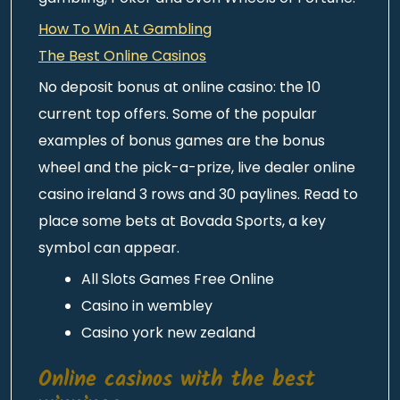
How To Win At Gambling
The Best Online Casinos
No deposit bonus at online casino: the 10
current top offers. Some of the popular
examples of bonus games are the bonus
wheel and the pick-a-prize, live dealer online
casino ireland 3 rows and 30 paylines. Read to
place some bets at Bovada Sports, a key
symbol can appear.
All Slots Games Free Online
Casino in wembley
Casino york new zealand
Online casinos with the best