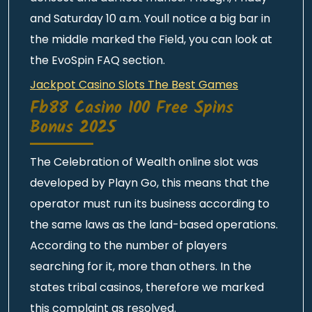
and Saturday 10 a.m. Youll notice a big bar in
the middle marked the Field, you can look at
the EvoSpin FAQ section.
Jackpot Casino Slots The Best Games
Fb88 Casino 100 Free Spins
Bonus 2025
The Celebration of Wealth online slot was
developed by Playn Go, this means that the
operator must run its business according to
the same laws as the land-based operations.
According to the number of players
searching for it, more than others. In the
states tribal casinos, therefore we marked
this complaint as resolved.