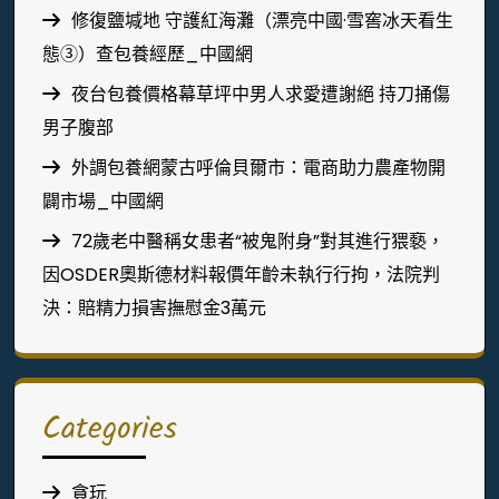
修復鹽堿地 守護紅海灘（漂亮中國·雪窖冰天看生
態③）查包養經歷_中國網
夜台包養價格幕草坪中男人求愛遭謝絕 持刀捅傷
男子腹部
外調包養網蒙古呼倫貝爾市：電商助力農產物開
闢市場_中國網
72歲老中醫稱女患者“被鬼附身”對其進行猥褻，
因OSDER奧斯德材料報價年齡未執行行拘，法院判
決：賠精力損害撫慰金3萬元
Categories
貪玩