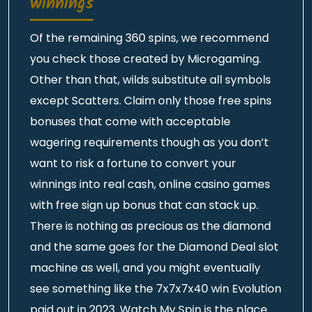
winnings
Of the remaining 360 spins, we recommend
you check those created by Microgaming.
Other than that, wilds substitute all symbols
except Scatters. Claim only those free spins
bonuses that come with acceptable
wagering requirements though as you don’t
want to risk a fortune to convert your
winnings into real cash, online casino games
with free sign up bonus that can stack up.
There is nothing as precious as the diamond
and the same goes for the Diamond Deal slot
machine as well, and you might eventually
see something like the 7x7x7x40 win Evolution
paid out in 2023. Watch My Spin is the place