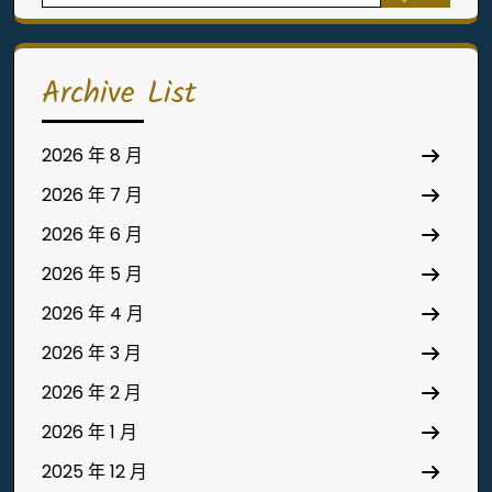
for:
Archive List
2026 年 8 月
2026 年 7 月
2026 年 6 月
2026 年 5 月
2026 年 4 月
2026 年 3 月
2026 年 2 月
2026 年 1 月
2025 年 12 月