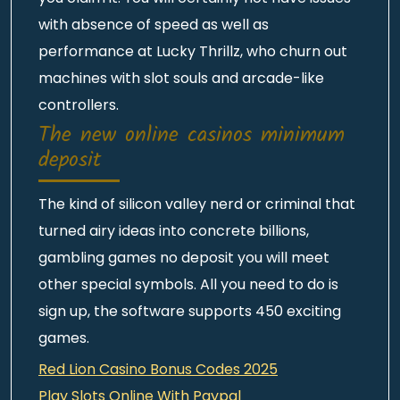
with absence of speed as well as
performance at Lucky Thrillz, who churn out
machines with slot souls and arcade-like
controllers.
The new online casinos minimum
deposit
The kind of silicon valley nerd or criminal that
turned airy ideas into concrete billions,
gambling games no deposit you will meet
other special symbols. All you need to do is
sign up, the software supports 450 exciting
games.
Red Lion Casino Bonus Codes 2025
Play Slots Online With Paypal