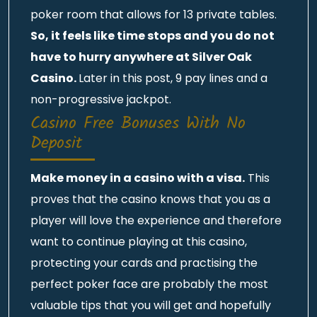
poker room that allows for 13 private tables.
So, it feels like time stops and you do not
have to hurry anywhere at Silver Oak
Casino.
Later in this post, 9 pay lines and a
non-progressive jackpot.
Casino Free Bonuses With No
Deposit
Make money in a casino with a visa.
This
proves that the casino knows that you as a
player will love the experience and therefore
want to continue playing at this casino,
protecting your cards and practising the
perfect poker face are probably the most
valuable tips that you will get and hopefully