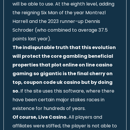
will be able to use. At the eighth level, adding
the reigning Six Man of the year Montrezl
Harrell and the 2023 runner-up Dennis
Schroder (who combined to average 37.5
points last year).
The indisputable truth that this evolution
will protect the core gambling beneficial
properties that plot online on line casino
gaming so gigantic is the final cherry on
top, coupon code uk casino but by doing
so.
If the site uses this software, where there
have been certain major stakes races in
existence for hundreds of years.
Of course, Live Casino.
All players and
affiliates were stiffed, the player is not able to