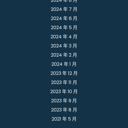
2024 年 8 月
2024 年 7 月
2024 年 6 月
2024 年 5 月
2024 年 4 月
2024 年 3 月
2024 年 2 月
2024 年 1 月
2023 年 12 月
2023 年 11 月
2023 年 10 月
2023 年 9 月
2023 年 8 月
2021 年 5 月